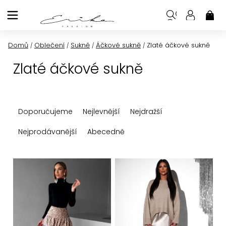
Přejít
na
NÁK
KOŠ
obsah
Domů
Oblečení
Sukně
Áčkové sukně
Zlaté áčkové sukně
/
/
/
/
Zlaté áčkové sukně
Ř
Doporučujeme
Nejlevnější
Nejdražší
a
z
Nejprodávanější
Abecedně
e
n
V
í
ý
p
p
r
i