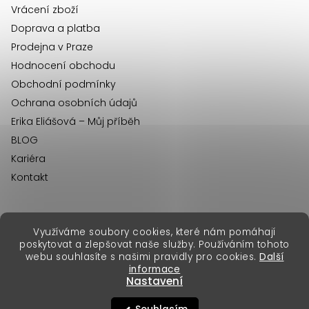
v
Vrácení zboží
k
Doprava a platba
y
Prodejna v Praze
v
Hodnocení obchodu
ý
Obchodní podmínky
p
Ochrana osobních údajů
i
Erika Eliášová – Můj příběh
s
BLOG
u
Kariéra
Kontakt
Využíváme soubory cookies, které nám pomáhají
erikafashion.sk
poskytovat a zlepšovat naše služby. Používáním tohoto
Copyright 2026
Erika Fashion
. Všechna práva vyhrazena.
webu souhlasíte s našimi pravidly pro cookies.
Další
Vytvořil Shoptet Premium
&
informace
Nastavení