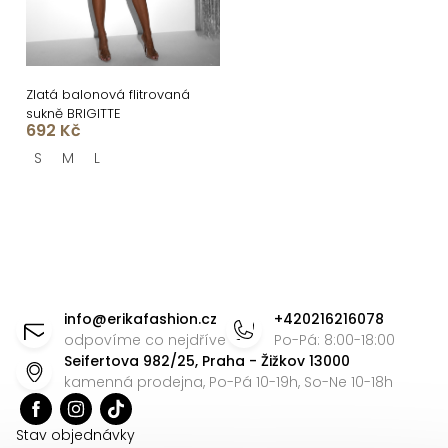
Zlatá balonová flitrovaná
sukně BRIGITTE
692 Kč
S
M
L
O
v
l
á
Z
d
á
info
@
erikafashion.cz
+420216216078
a
p
odpovíme co nejdříve
Po-Pá: 8:00-18:00
c
Seifertova 982/25, Praha - Žižkov 13000
a
í
kamenná prodejna, Po-Pá 10-19h, So-Ne 10-18h
t
p
r
í
Stav objednávky