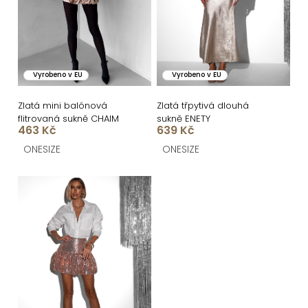
o
s
d
p
u
r
k
o
Vyrobeno v EU
Vyrobeno v EU
t
d
ů
u
Zlatá mini balónová
Zlatá třpytivá dlouhá
flitrovaná sukně CHAIM
sukně ENETY
k
463 Kč
639 Kč
t
ONESIZE
ONESIZE
ů