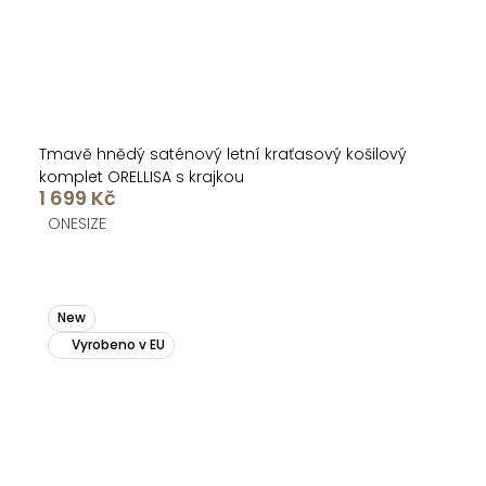
Tmavě hnědý saténový letní kraťasový košilový
komplet ORELLISA s krajkou
1 699 Kč
ONESIZE
New
Vyrobeno v EU