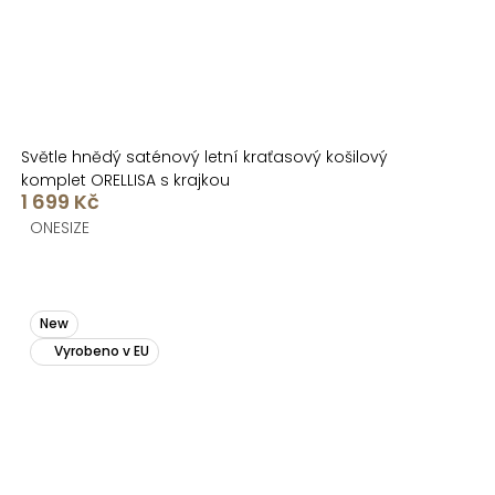
Světle hnědý saténový letní kraťasový košilový
komplet ORELLISA s krajkou
1 699 Kč
ONESIZE
New
Vyrobeno v EU