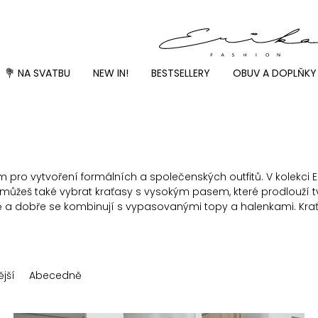
💐 NA SVATBU
NEW IN!
BESTSELLERY
OBUV A DOPLŇKY
pro vytvoření formálních a společenských outfitů. V kolekci 
i můžeš také vybrat kraťasy s vysokým pasem, které prodlouží tv
lově a dobře se kombinují s vypasovanými topy a halenkami. Kr
jší
Abecedně