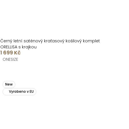
Černý letní saténový kraťasový košilový komplet
ORELLISA s krajkou
1 699 Kč
ONESIZE
New
Vyrobeno v EU