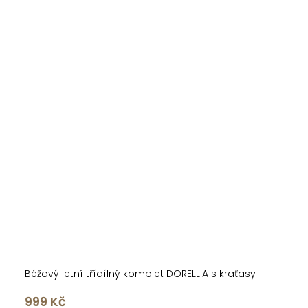
Béžový letní třídílný komplet DORELLIA s kraťasy
999 Kč