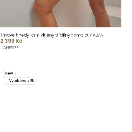
Tmavě hnědý letní vlněný třídílný komplet ITALIAN
2 399 Kč
ONESIZE
New
Vyrobeno v EU