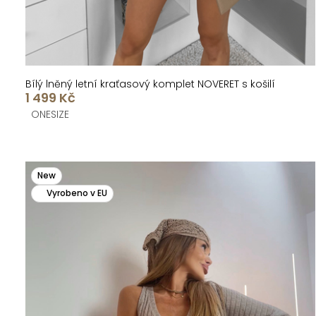
ů
t
ů
Bílý lněný letní kraťasový komplet NOVERET s košilí
1 499 Kč
ONESIZE
New
Vyrobeno v EU