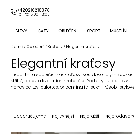
Přejít
na
+420216216078
Po-Pá: 8:00-18:00
obsah
SLEVY❗
ŠATY
OBLEČENÍ
SPORT
MUŠELÍN
Domů
Oblečení
Kraťasy
Elegantní kraťasy
/
/
/
Elegantní kraťasy
Elegantní a společenské kraťasy jsou dokonalým kouskem 
střihů, barev a kvalitních materiálů. Podle typu postavy s
nohavice, tzv. culottes, připomínající sukni. Působí sty
Ř
Doporučujeme
Nejlevnější
Nejdražší
Nejprodávaně
a