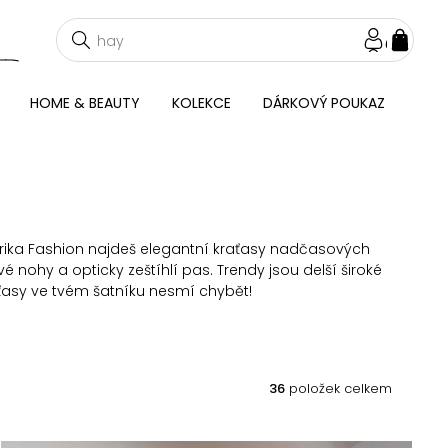
NÁKU
KOŠÍ
HOME & BEAUTY
KOLEKCE
DÁRKOVÝ POUKAZ
Erika Fashion najdeš elegantní kraťasy nadčasových
é nohy a opticky zeštíhlí pas. Trendy jsou delší široké
aťasy ve tvém šatníku nesmí chybět!
36
položek celkem