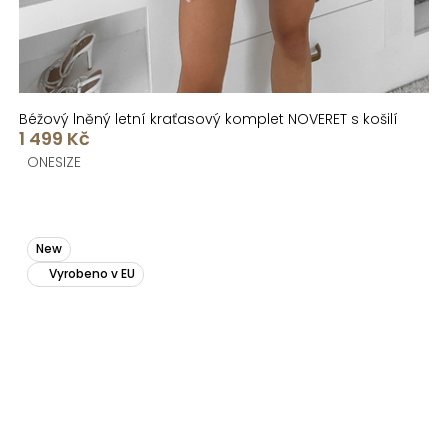
Béžový lněný letní kraťasový komplet NOVERET s košilí
1 499 Kč
ONESIZE
New
Vyrobeno v EU