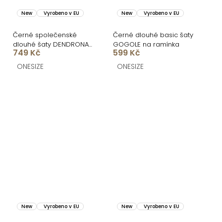
New
Vyrobeno v EU
New
Vyrobeno v EU
Černé společenské
Černé dlouhé basic šaty
dlouhé šaty DENDRONA
GOGOLE na ramínka
749 Kč
599 Kč
za krk s výstřihem
ONESIZE
ONESIZE
New
Vyrobeno v EU
New
Vyrobeno v EU