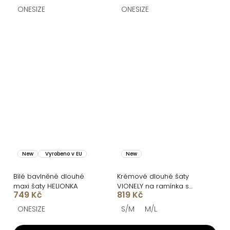
ONESIZE
ONESIZE
New
Vyrobeno v EU
New
Bílé bavlněné dlouhé
Krémové dlouhé šaty
maxi šaty HELIONKA
VIONELY na ramínka s
749 Kč
819 Kč
černými puntíky
ONESIZE
S/M
M/L