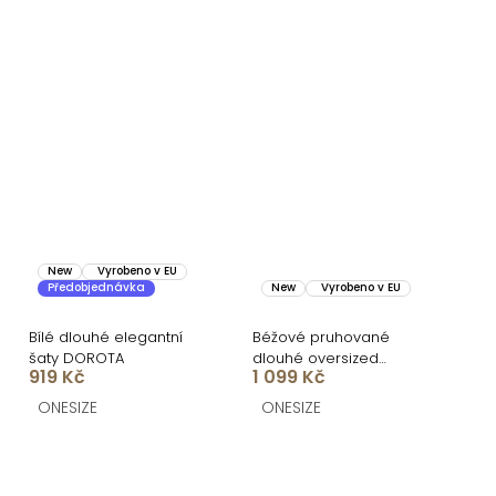
New
Vyrobeno v EU
Předobjednávka
New
Vyrobeno v EU
Bílé dlouhé elegantní
Béžové pruhované
šaty DOROTA
dlouhé oversized
919 Kč
1 099 Kč
bavlněné maxi košilové
šaty FLARETA
ONESIZE
ONESIZE