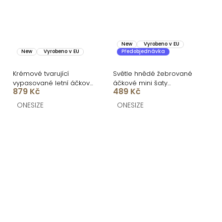
New
Vyrobeno v EU
New
Vyrobeno v EU
Předobjednávka
Krémové tvarující
Světle hnědé žebrované
vypasované letní áčkové
áčkové mini šaty
879 Kč
489 Kč
midi šaty VORTA
CASSYNE
ONESIZE
ONESIZE