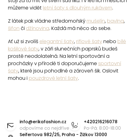
stojí za to mít ve svém šatníku. I v letních měsících
i
můžeme vidět
letní šaty s dlouhým rukávem
.
s
u
Z látek pak vládne středomořský
mušelín
,
bavlna
,
šifon
či
džínovina
. Každá má něco do sebe.
Ať už si zvolíš
elegantní šaty
,
riflové šaty
nebo
bílé
košilové šaty
, v záři slunečních paprsků budeš
prostě neodolatelná. Na letní sportování a
procházky v přírodě ti doporučujeme
sportovní
šaty
, které jsou pohodlné a zároveň šik. Oslovit
mohou i
pouzdrové letní šaty
.
Z
á
info
@
erikafashion.cz
+420216216078
p
odpovíme co nejdříve
Po-Pá: 8:00-18:00
Seifertova 982/25, Praha - Žižkov 13000