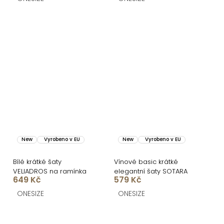
New
Vyrobeno v EU
New
Vyrobeno v EU
Bílé krátké šaty
Vínové basic krátké
VELIADROS na ramínka
elegantní šaty SOTARA
649 Kč
579 Kč
ONESIZE
ONESIZE