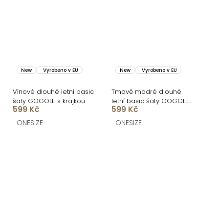
New
Vyrobeno v EU
New
Vyrobeno v EU
Vínové dlouhé letní basic
Tmavě modré dlouhé
šaty GOGOLE s krajkou
letní basic šaty GOGOLE
599 Kč
599 Kč
s krajkou
ONESIZE
ONESIZE