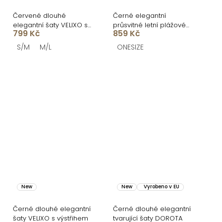
Červené dlouhé
Černé elegantní
elegantní šaty VELIXO s
průsvitné letní plážové
799 Kč
859 Kč
výstřihem
maxi šaty UMARIE s
dlouhým rukávem
S/M
M/L
ONESIZE
New
New
Vyrobeno v EU
Černé dlouhé elegantní
Černé dlouhé elegantní
šaty VELIXO s výstřihem
tvarující šaty DOROTA