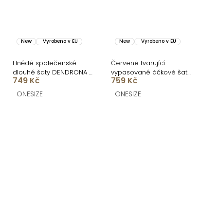
New
Vyrobeno v EU
New
Vyrobeno v EU
Hnědé společenské
Červené tvarující
dlouhé šaty DENDRONA s
vypasované áčkové šaty
749 Kč
759 Kč
výstřihem
MIRALIS
ONESIZE
ONESIZE