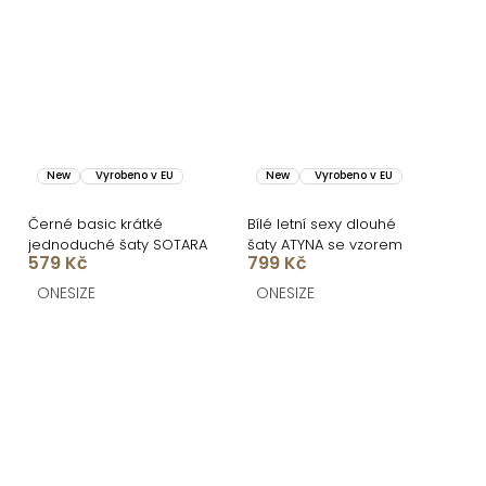
New
Vyrobeno v EU
New
Vyrobeno v EU
Černé basic krátké
Bílé letní sexy dlouhé
jednoduché šaty SOTARA
šaty ATYNA se vzorem
579 Kč
799 Kč
ONESIZE
ONESIZE