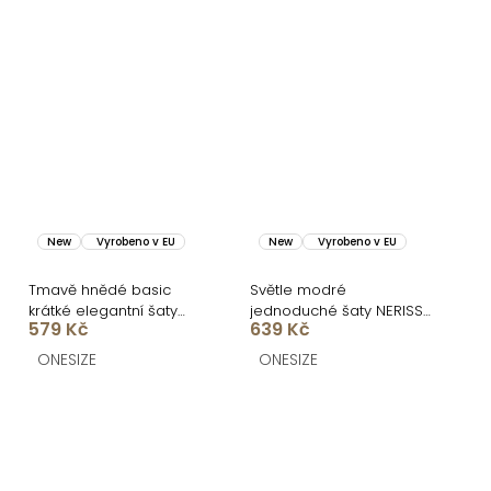
New
Vyrobeno v EU
New
Vyrobeno v EU
Tmavě hnědé basic
Světle modré
krátké elegantní šaty
jednoduché šaty NERISSA
579 Kč
639 Kč
SOTARA
s páskem
ONESIZE
ONESIZE