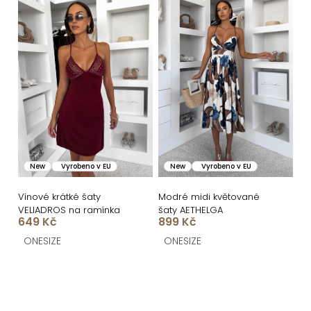
New
Vyrobeno v EU
New
Vyrobeno v EU
Vínové krátké šaty
Modré midi květované
VELIADROS na ramínka
šaty AETHELGA
649 Kč
899 Kč
ONESIZE
ONESIZE