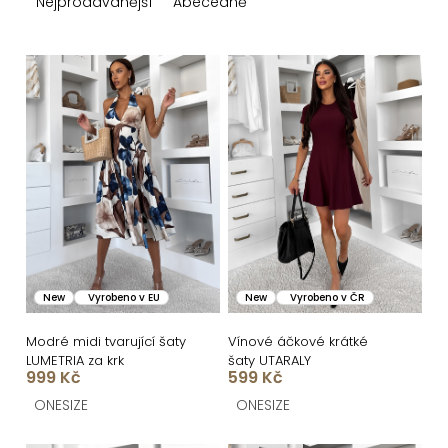
z
Nejprodávanější
Abecedně
e
n
V
í
ý
p
p
r
i
o
s
d
p
u
r
k
o
New
Vyrobeno v EU
New
Vyrobeno v ČR
t
d
ů
u
Modré midi tvarující šaty
Vínové áčkové krátké
LUMETRIA za krk
šaty UTARALY
k
999 Kč
599 Kč
t
ONESIZE
ONESIZE
ů