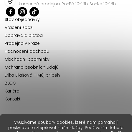
a
kamenná prodejna, Po-Pá 10-19h, So-Ne 10-18h
t
í
Stav objednávky
Vrácení zboží
Doprava a platba
Prodejna v Praze
Hodnocení obchodu
Obchodní podmínky
Ochrana osobních údajů
Erika Eliášová – Můj příběh
BLOG
Kariéra
Kontakt
Využíváme soubory cookies, které nám pomáhají
erikafashion.sk
poskytovat a zlepšovat naše služby. Používáním tohoto
Copyright 2026
Erika Fashion
. Všechna práva vyhrazena.