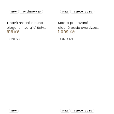
New
Vyrobeno v EU
New
Vyrobeno v EU
Tmavě modré dlouhé
Modré pruhované
elegantní tvarující šaty
dlouhé basic oversized
919 Kč
1 099 Kč
DOROTA
bavlněné košilové šaty
FLARETA
ONESIZE
ONESIZE
New
New
Vyrobeno v EU