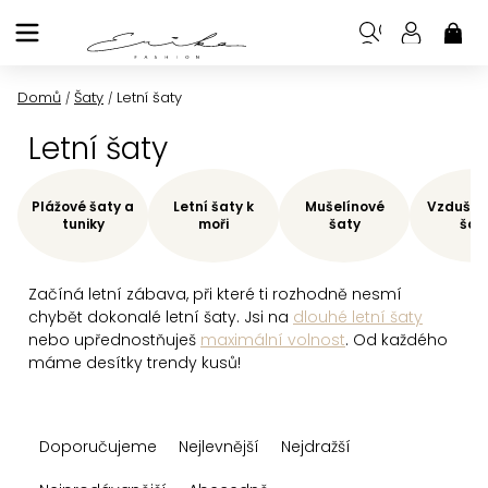
Přejít
na
NÁK
KOŠ
obsah
Domů
Šaty
Letní šaty
/
/
Letní šaty
Plážové šaty a
Letní šaty k
Mušelínové
Vzdušné 
tuniky
moři
šaty
šat
Začíná letní zábava, při které ti rozhodně nesmí
chybět dokonalé letní šaty. Jsi na
dlouhé letní šaty
nebo upřednostňuješ
maximální volnost
. Od každého
máme desítky trendy kusů!
Ř
Doporučujeme
Nejlevnější
Nejdražší
a