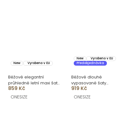
New
Vyrobeno v EU
New
Vyrobeno v EU
Předobjednávka
Béžové elegantní
Béžové dlouhé
průhledné letní maxi šaty
vypasované šaty
859 Kč
919 Kč
UMARIE s dlouhým
DOROTA na ramínka
rukávem
ONESIZE
ONESIZE