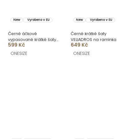
New
Vyrobeno v EU
New
Vyrobeno v EU
Černé áčkové
Černé krátké šaty
vypasované krátké šaty
VELIADROS na ramínka
599 Kč
649 Kč
UTARALY
ONESIZE
ONESIZE