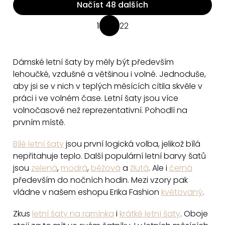
Načíst 48 dalších
O
1
22
S
v
t
l
r
á
Dámské letní šaty by měly být především
á
d
lehoučké, vzdušné a většinou i volné. Jednoduše,
n
a
aby jsi se v nich v teplých měsících cítila skvěle v
k
práci i ve volném čase. Letní šaty jsou více
c
o
volnočasové než reprezentativní. Pohodlí na
v
í
prvním místě.
á
p
n
r
Bílé letní šaty
jsou první logická volba, jelikož bílá
í
v
nepřitahuje teplo. Další populární letní barvy šatů
k
jsou
zelená
,
modrá
,
béžová
a
žlutá
. Ale i
černá
y
především do nočních hodin. Mezi vzory pak
v
vládne v našem eshopu Erika Fashion
květovaný
.
ý
Zkus
letní šaty na ramínka
i
krátké letní šaty
. Oboje
p