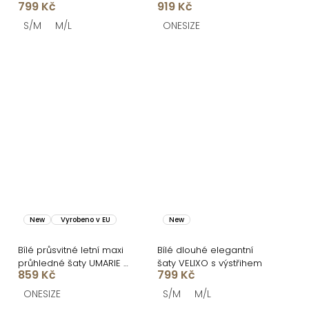
799 Kč
919 Kč
S/M
M/L
ONESIZE
New
Vyrobeno v EU
New
Bílé průsvitné letní maxi
Bílé dlouhé elegantní
průhledné šaty UMARIE s
šaty VELIXO s výstřihem
859 Kč
799 Kč
dlouhým rukávem
ONESIZE
S/M
M/L