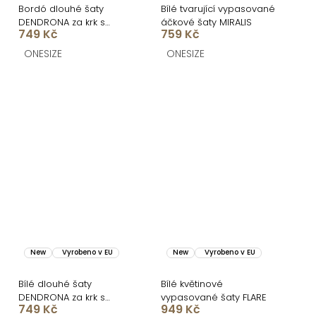
Bordó dlouhé šaty
Bílé tvarující vypasované
DENDRONA za krk s
áčkové šaty MIRALIS
749 Kč
759 Kč
výstřihem
ONESIZE
ONESIZE
New
Vyrobeno v EU
New
Vyrobeno v EU
Bílé dlouhé šaty
Bílé květinové
DENDRONA za krk s
vypasované šaty FLARE
749 Kč
949 Kč
výstřihem