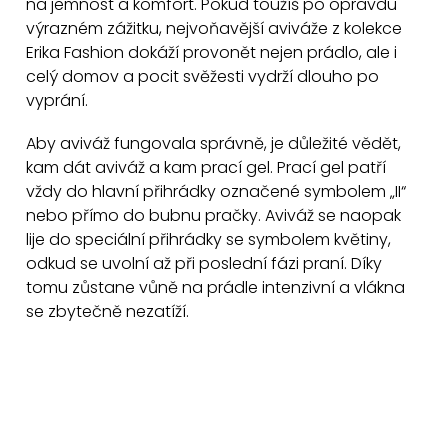
a
na jemnost a komfort. Pokud toužíš po opravdu
c
výrazném zážitku, nejvoňavější aviváže z kolekce
í
Erika Fashion dokáží provonět nejen prádlo, ale i
p
celý domov a pocit svěžesti vydrží dlouho po
vyprání.
r
v
Aby aviváž fungovala správně, je důležité vědět,
k
kam dát aviváž a kam prací gel. Prací gel patří
y
vždy do hlavní přihrádky označené symbolem „II“
v
nebo přímo do bubnu pračky. Aviváž se naopak
ý
lije do speciální přihrádky se symbolem květiny,
p
odkud se uvolní až při poslední fázi praní. Díky
i
tomu zůstane vůně na prádle intenzivní a vlákna
s
se zbytečně nezatíží.
u
Z