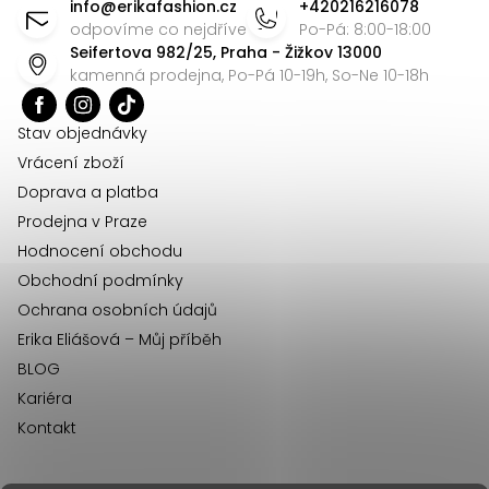
á
info
@
erikafashion.cz
+420216216078
p
odpovíme co nejdříve
Po-Pá: 8:00-18:00
Seifertova 982/25, Praha - Žižkov 13000
a
kamenná prodejna, Po-Pá 10-19h, So-Ne 10-18h
t
í
Stav objednávky
Vrácení zboží
Doprava a platba
Prodejna v Praze
Hodnocení obchodu
Obchodní podmínky
Ochrana osobních údajů
Erika Eliášová – Můj příběh
BLOG
Kariéra
Kontakt