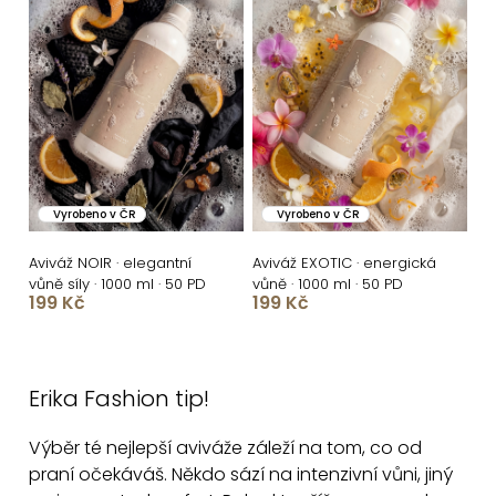
Vyrobeno v ČR
Vyrobeno v ČR
Aviváž NOIR · elegantní
Aviváž EXOTIC · energická
vůně síly · 1000 ml · 50 PD
vůně · 1000 ml · 50 PD
199 Kč
199 Kč
O
v
Erika Fashion tip!
l
á
Výběr té nejlepší aviváže záleží na tom, co od
d
praní očekáváš. Někdo sází na intenzivní vůni, jiný