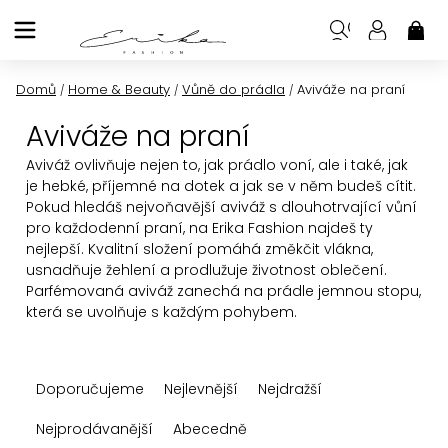
Přejít
na
NÁK
KOŠ
obsah
Domů
Home & Beauty
Vůně do prádla
Aviváže na praní
/
/
/
Aviváže na praní
Aviváž ovlivňuje nejen to, jak prádlo voní, ale i také, jak
je hebké, příjemné na dotek a jak se v něm budeš cítit.
Pokud hledáš nejvoňavější aviváž s dlouhotrvající vůní
pro každodenní praní, na Erika Fashion najdeš ty
nejlepší.
Kvalitní složení pomáhá změkčit vlákna,
usnadňuje žehlení a prodlužuje životnost oblečení.
Parfémovaná aviváž zanechá na prádle jemnou stopu,
která se uvolňuje s každým pohybem.
Ř
Doporučujeme
Nejlevnější
Nejdražší
a
z
Nejprodávanější
Abecedně