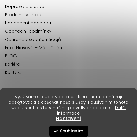
Doprava a platba
Prodejna v Praze
Hodnocení obchodu
Obchodní podmínky
Ochrana osobních údajů
Erika Eliášová – Můj příběh
BLOG
Kariéra
Kontakt
Využíváme soubory cookies, které nám pomáhají
erikafashion.sk
poskytovat a zlepšovat naše služby. Používáním tohoto
Copyright 2026
Erika Fashion
. Všechna práva vyhrazena.
webu souhlasíte s našimi pravidly pro cookies.
Další
Vytvořil Shoptet Premium
&
informace
Nastavení
Souhlasím