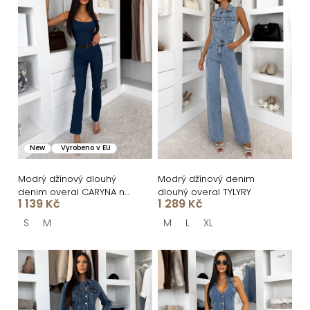
í
ý
p
p
r
i
o
s
d
p
u
r
k
o
New
Vyrobeno v EU
t
d
ů
u
Modrý džínový dlouhý
Modrý džínový denim
denim overal CARYNA na
dlouhý overal TYLYRY
k
1 139 Kč
1 289 Kč
ramínka
t
S
M
M
L
XL
ů