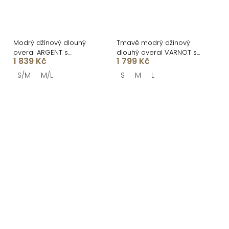
Modrý džínový dlouhý
Tmavě modrý džínový
overal ARGENT s
dlouhý overal VARNOT s
1 839 Kč
1 799 Kč
dlouhým rukávem
dlouhým rukávem
S/M
M/L
S
M
L