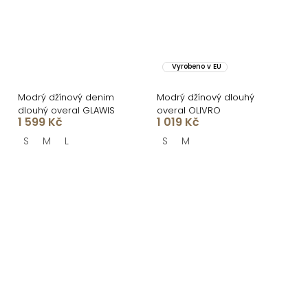
Vyrobeno v EU
Modrý džínový denim
Modrý džínový dlouhý
dlouhý overal GLAWIS
overal OLIVRO
1 599 Kč
1 019 Kč
S
M
L
S
M