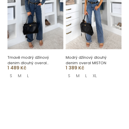
Tmavě modrý džínový
Modrý džínový dlouhý
denim dlouhý overal
denim overal MISTON
1 489 Kč
1 389 Kč
ZENTRO
S
M
L
S
M
L
XL