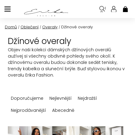
Přejít
na
NÁK
KOŠ
obsah
Domů
Oblečení
Overaly
Džínové overaly
/
/
/
Džínové overaly
Objev naši kolekci dámských džínových overalů
a
užívej si všechny obdivné pohledy svého okolí. K
džínovému overalu budou dokonale sedět tenisky,
trendy kabelka a sluneční brýle. Buď stylovou ikonou v
overalu Erika Fashion.
Ř
Doporučujeme
Nejlevnější
Nejdražší
a
z
Nejprodávanější
Abecedně
e
n
V