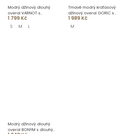
Modrý džínový dlouhý
Tmavě modrý kraťasový
overal VARNOT s
džínový overal GORIC s
1 799 Kč
1 989 Kč
dlouhým rukávem
dlouhým rukávem
S
M
L
M
Modrý džínový dlouhý
overal BONYM s dlouhým