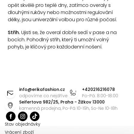
p
opět skvělé pro teplé dny, zatímco overaly s
i
dlouhými rukávy nebo možnostmi regulování
s
délky, jsou univerzální volbou pro různé počasí.
u
Střih.
Ujisti se, že overal dobře sedí v pase a na
bocích. Pohodlný střih, který ti umožní volný
pohyb, je klíčový pro každodenní nošení.
Z
á
info
@
erikafashion.cz
+420216216078
p
odpovíme co nejdříve
Po-Pá: 8:00-18:00
Seifertova 982/25, Praha - Žižkov 13000
a
kamenná prodejna, Po-Pá 10-19h, So-Ne 10-18h
t
í
Stav objednávky
Vrácení zboží