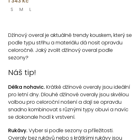
1 343 Kč
rukávem
S
M
L
O
v
Džínový overal je aktuálně trendy kouskem, který se
l
podle typu střihu a materiálu dá nosit opravdu
á
celoročně. Jaký zvolit džínový overal podle
d
sezony?
a
c
Náš tip!
í
p
Délka nohavic.
Krátké džínové overaly jsou ideální
pro letní dny. Dlouhé džínové overaly jsou skvělou
r
volbou pro celoroční nošení a dají se opravdu
v
snadno kombinovat s různými typy obuvi a navíc
k
se dokonale hodí k vrstvení.
y
v
Rukávy.
Vyber si podle sezony a příležitosti.
ý
Overaly bez rukávů nebo s krátkými rukávy jsou