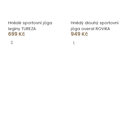
Hnědé sportovní jóga
Hnědý dlouhý sportovní
legíny TUREZA
jóga overal ROVIKA
699 Kč
949 Kč
S
L