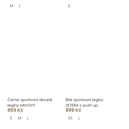
M
L
S
Černé sportovní dlouhé
Bílé sportovní legíny
legíny HAVOVY
ZETERA s push up
659 Kč
899 Kč
efektem
S
M
L
XS
L