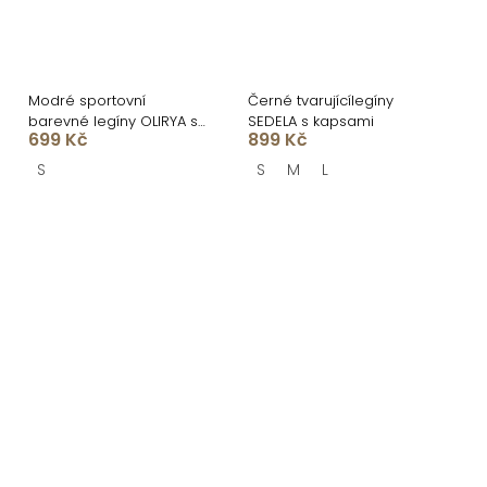
Modré sportovní
Černé tvarujícílegíny
barevné legíny OLIRYA s
SEDELA s kapsami
699 Kč
899 Kč
push-up efektem
S
S
M
L