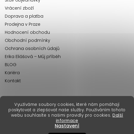
ý
í
p
Vrácení zboží
i
Doprava a platba
s
Prodejna v Praze
u
Hodnocení obchodu
Obchodní podmínky
Ochrana osobních údajů
Erika Eliášová – Můj příběh
BLOG
Kariéra
Kontakt
Využíváme soubory cookies, které nám pomáhají
erikafashion.sk
poskytovat a zlepšovat naše služby. Používáním tohoto
Copyright 2026
Erika Fashion
. Všechna práva vyhrazena.
webu souhlasíte s našimi pravidly pro cookies.
Další
Vytvořil Shoptet Premium
&
informace
Nastavení