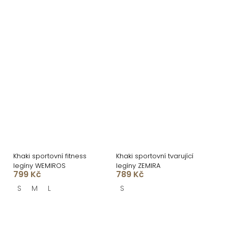
Khaki sportovní fitness
Khaki sportovní tvarující
legíny WEMIROS
legíny ZEMIRA
799 Kč
789 Kč
S
M
L
S