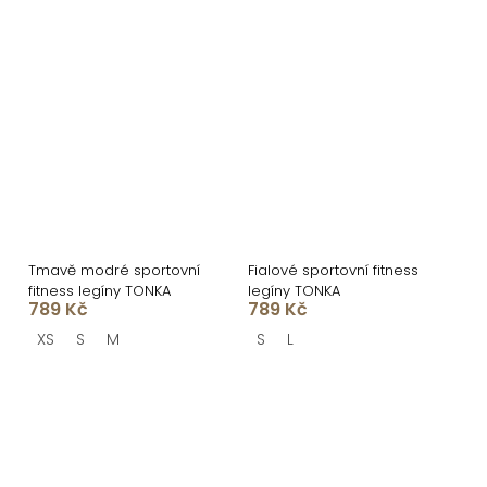
Tmavě modré sportovní
Fialové sportovní fitness
fitness legíny TONKA
legíny TONKA
789 Kč
789 Kč
XS
S
M
S
L