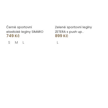
Černé sportovní
Zelené sportovní legíny
elastické legíny SIMARO
ZETERA s push up
749 Kč
899 Kč
efektem
S
M
L
L