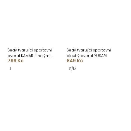
Šedý tvarující sportovní
Šedý tvarující sportovní
overal KAMAR s holými
dlouhý overal YUSARI
799 Kč
849 Kč
zády
L
S/M