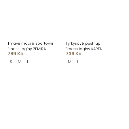
Tmavě modré sportovní
Tyrkysové push up
fitness legíny ZEMIRA
fitness legíny KARENI
789 Kč
739 Kč
S
M
L
M
L