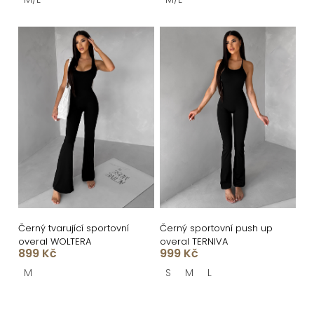
t
ů
Černý tvarující sportovní
Černý sportovní push up
overal WOLTERA
overal TERNIVA
899 Kč
999 Kč
M
S
M
L