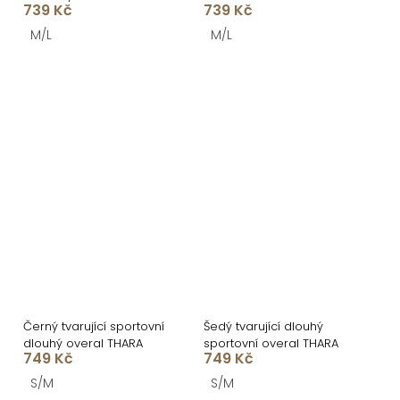
739 Kč
739 Kč
M/L
M/L
Černý tvarující sportovní
Šedý tvarující dlouhý
dlouhý overal THARA
sportovní overal THARA
749 Kč
749 Kč
S/M
S/M