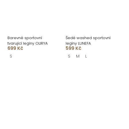
Barevné sportovní
Šedé washed sportovní
tvarující legíny OLIRYA
legíny LUNEFA
699 Kč
599 Kč
S
S
M
L