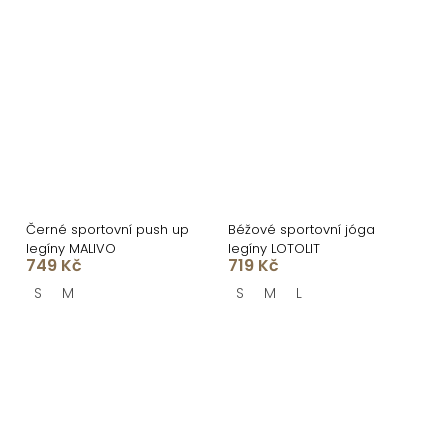
Černé sportovní push up
Béžové sportovní jóga
legíny MALIVO
legíny LOTOLIT
749 Kč
719 Kč
S
M
S
M
L