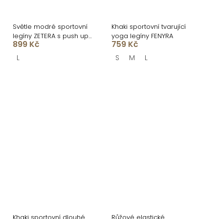
Světle modré sportovní
Khaki sportovní tvarující
legíny ZETERA s push up
yoga legíny FENYRA
899 Kč
759 Kč
efektem
L
S
M
L
Khaki sportovní dlouhé
Růžové elastické