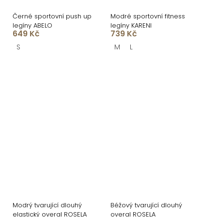
Černé sportovní push up
Modré sportovní fitness
legíny ABELO
legíny KARENI
649 Kč
739 Kč
S
M
L
Modrý tvarující dlouhý
Béžový tvarující dlouhý
elastický overal ROSELA
overal ROSELA