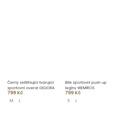
Černý zeštíhlující tvarující
Bílé sportovní push up
sportovní overal GELIORA
legíny WEMIROS
799 Kč
799 Kč
M
L
S
L