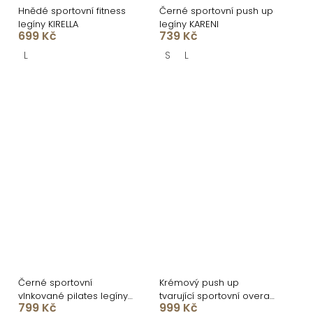
Hnědé sportovní fitness
Černé sportovní push up
legíny KIRELLA
legíny KARENI
699 Kč
739 Kč
L
S
L
Černé sportovní
Krémový push up
vlnkované pilates legíny
tvarující sportovní overal
799 Kč
999 Kč
WEMIROS
TERNIVA