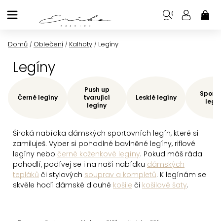
Přejít
na
NÁK
KOŠ
obsah
Domů
Oblečení
Kalhoty
Legíny
/
/
/
Legíny
Push up
Sporto
Černé legíny
tvarující
Lesklé legíny
legí
legíny
Široká nabídka dámských sportovních legín, které si
zamiluješ. Vyber si pohodlné bavlněné legíny, riflové
legíny nebo
černé koženkové legíny
. Pokud máš ráda
pohodlí, podívej se i na naší nabídku
dámských
tepláků
či stylových
souprav a kompletů
. K legínám se
skvěle hodí dámské dlouhé
košile
či
košilové šaty
.
Ř