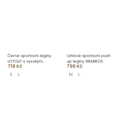
Černé sportovní legíny
Cihlové sportovní push
LOTOLIT s vysokým
up legíny WEMIROS
719 Kč
799 Kč
pasem
S
L
M
L