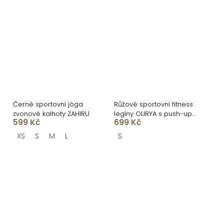
Černé sportovní jóga
Růžové sportovní fitness
zvonové kalhoty ZAHIRU
legíny OLIRYA s push-up
599 Kč
699 Kč
efektem
XS
S
M
L
S