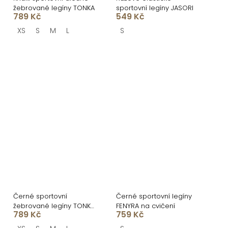
žebrované legíny TONKA
sportovní legíny JASORI
789 Kč
549 Kč
XS
S
M
L
S
Černé sportovní
Černé sportovní legíny
žebrované legíny TONKA
FENYRA na cvičení
789 Kč
759 Kč
do V