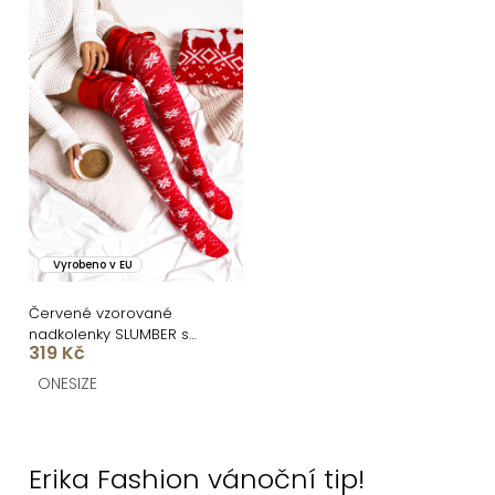
Vyrobeno v EU
Červené vzorované
nadkolenky SLUMBER s
319 Kč
mašlí
ONESIZE
O
v
Erika Fashion vánoční tip!
l