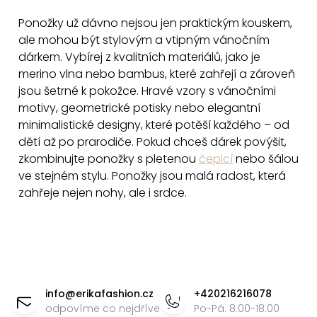
á
Ponožky
už dávno nejsou jen praktickým kouskem,
d
ale mohou být stylovým a vtipným vánočním
a
dárkem. Vybírej z kvalitních materiálů, jako je
c
merino vlna nebo bambus, které zahřejí a zároveň
í
jsou šetrné k pokožce. Hravé vzory s vánočními
p
motivy, geometrické potisky nebo elegantní
r
minimalistické designy, které potěší každého – od
v
dětí až po prarodiče. Pokud chceš dárek povýšit,
zkombinujte ponožky s pletenou
čepicí
nebo šálou
k
ve stejném stylu. Ponožky jsou malá radost, která
y
zahřeje nejen nohy, ale i srdce.
v
ý
p
i
Z
s
á
u
info
@
erikafashion.cz
+420216216078
p
odpovíme co nejdříve
Po-Pá: 8:00-18:00