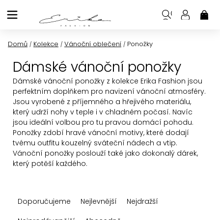
Přejít
na
NÁK
KOŠ
obsah
Domů
Kolekce
Vánoční oblečení
Ponožky
/
/
/
Dámské vánoční ponožky
Dámské vánoční
ponožky z kolekce
Erika Fashion
jsou
perfektním doplňkem pro navizení vánoční atmosféry.
Jsou vyrobené z příjemného a hřejivého materiálu,
který udrží nohy v teple i v chladném počasí. Navíc
jsou ideální volbou pro tu pravou domácí pohodu.
Ponožky zdobí hravé vánoční motivy, které dodají
tvému outfitu kouzelný sváteční nádech a vtip.
Vánoční ponožky poslouží také jako dokonalý dárek,
který potěší každého.
Ř
Doporučujeme
Nejlevnější
Nejdražší
a