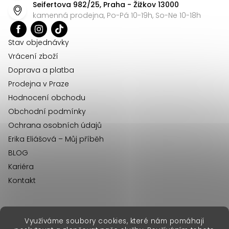
Seifertova 982/25, Praha - Žižkov 13000
a
kamenná prodejna, Po-Pá 10-19h, So-Ne 10-18h
t
í
Stav objednávky
Vrácení zboží
Doprava a platba
Prodejna v Praze
Hodnocení obchodu
Obchodní podmínky
Ochrana osobních údajů
Erika Eliášová – Můj příběh
BLOG
Kariéra
Kontakt
Využíváme soubory cookies, které nám pomáhají
erikafashion.sk