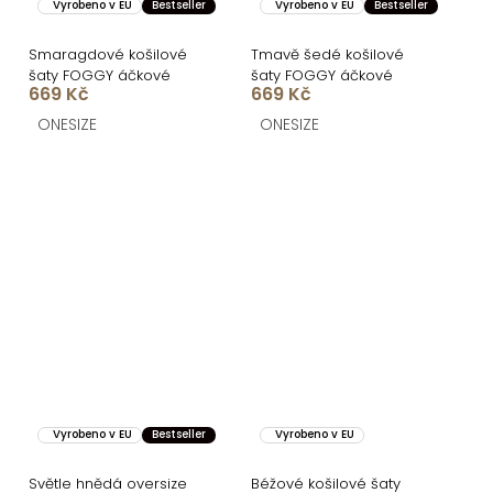
Vyrobeno v EU
Bestseller
Vyrobeno v EU
Bestseller
Smaragdové košilové
Tmavě šedé košilové
šaty FOGGY áčkové
šaty FOGGY áčkové
669 Kč
669 Kč
ONESIZE
ONESIZE
Vyrobeno v EU
Bestseller
Vyrobeno v EU
Světle hnědá oversize
Béžové košilové šaty