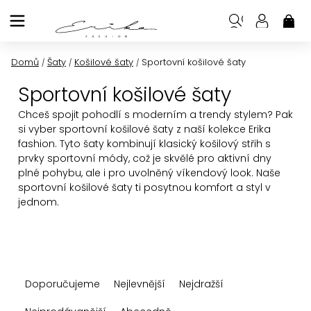
Přejít
na
NÁK
KOŠ
obsah
Domů
Šaty
Košilové šaty
Sportovní košilové šaty
/
/
/
Sportovní košilové šaty
Chceš spojit pohodlí s moderním a trendy stylem? Pak
si vyber sportovní košilové šaty z naší kolekce Erika
fashion. Tyto šaty kombinují klasický košilový střih s
prvky sportovní módy, což je skvělé pro aktivní dny
plné pohybu, ale i pro uvolněný víkendový look. Naše
sportovní košilové šaty ti posytnou komfort a styl v
jednom.
Ř
Doporučujeme
Nejlevnější
Nejdražší
a