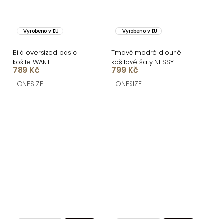
Vyrobeno v EU
Vyrobeno v EU
Bílá oversized basic
Tmavě modré dlouhé
košile WANT
košilové šaty NESSY
789 Kč
799 Kč
ONESIZE
ONESIZE