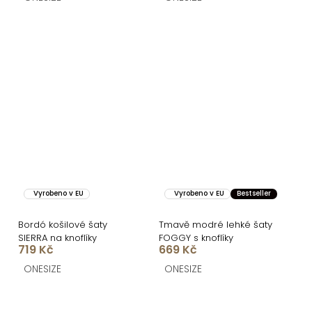
Vyrobeno v EU
Vyrobeno v EU
Bestseller
Bordó košilové šaty
Tmavě modré lehké šaty
SIERRA na knoflíky
FOGGY s knoflíky
719 Kč
669 Kč
ONESIZE
ONESIZE