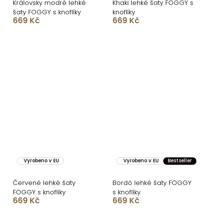
Královsky modré lehké
Khaki lehké šaty FOGGY s
šaty FOGGY s knoflíky
knoflíky
669 Kč
669 Kč
Vyrobeno v EU
Vyrobeno v EU
Bestseller
Červené lehké šaty
Bordó lehké šaty FOGGY
FOGGY s knoflíky
s knoflíky
669 Kč
669 Kč