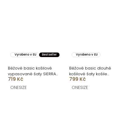
Vyrobeno v EU
Bestseller
Vyrobeno v EU
Béžové basic košilové
Béžové basic dlouhé
vypasované šaty SIERRA
košilové šaty košile
719 Kč
799 Kč
95% bavlna
NESSY
ONESIZE
ONESIZE