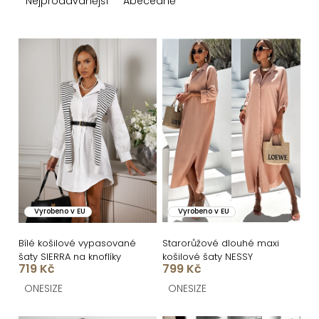
z
Nejprodávanější
Abecedně
e
n
V
í
ý
p
p
r
i
o
s
d
p
u
r
k
o
Vyrobeno v EU
Vyrobeno v EU
t
d
ů
u
Bílé košilové vypasované
Starorůžové dlouhé maxi
šaty SIERRA na knoflíky
košilové šaty NESSY
k
719 Kč
799 Kč
t
ONESIZE
ONESIZE
ů