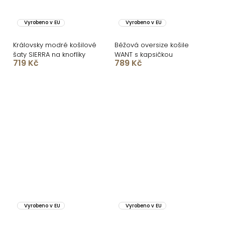
Vyrobeno v EU
Vyrobeno v EU
Královsky modré košilové
Béžová oversize košile
šaty SIERRA na knoflíky
WANT s kapsičkou
719 Kč
789 Kč
Vyrobeno v EU
Vyrobeno v EU