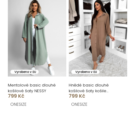
Vyrobeno v EU
Vyrobeno v EU
Mentolové basic dlouhé
Hnědé basic dlouhé
košilové šaty NESSY
košilové šaty košile
799 Kč
799 Kč
NESSY
ONESIZE
ONESIZE