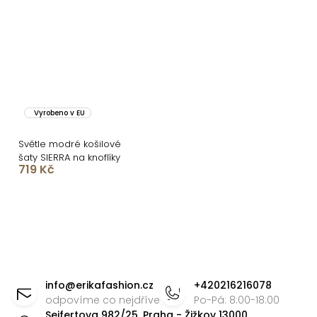
Vyrobeno v EU
Světle modré košilové
šaty SIERRA na knoflíky
719 Kč
O
v
l
á
Z
d
á
info
@
erikafashion.cz
+420216216078
a
p
odpovíme co nejdříve
Po-Pá: 8:00-18:00
c
Seifertova 982/25, Praha - Žižkov 13000