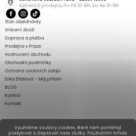
a
í
kamenná prodejna, Po-Pá 10-19h, So-Ne 10-18h
t
p
r
í
Stav objednávky
v
Vrácení zboží
k
Doprava a platba
y
Prodejna v Praze
v
Hodnocení obchodu
ý
Obchodní podmínky
p
Ochrana osobních údajů
i
Erika Eliášová – Můj příběh
s
BLOG
u
Kariéra
Kontakt
Využíváme soubory cookies, které nám pomáhají
erikafashion.sk
poskytovat a zlepšovat naše služby. Používáním tohoto