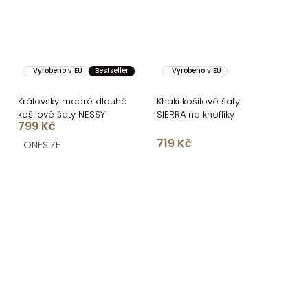
Vyrobeno v EU
Bestseller
Vyrobeno v EU
Královsky modré dlouhé
Khaki košilové šaty
košilové šaty NESSY
SIERRA na knoflíky
799 Kč
719 Kč
ONESIZE