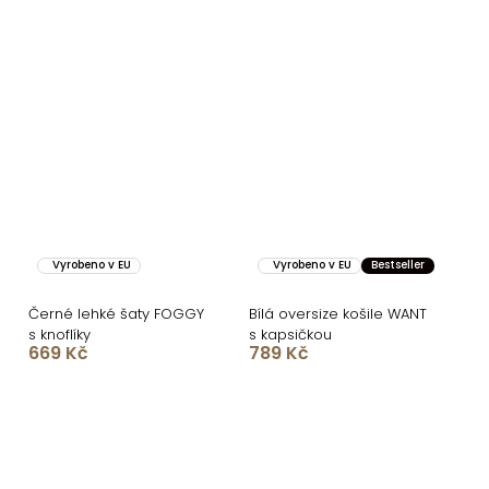
Vyrobeno v EU
Vyrobeno v EU
Bestseller
Černé lehké šaty FOGGY
Bílá oversize košile WANT
s knoflíky
s kapsičkou
669 Kč
789 Kč