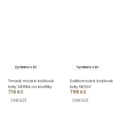
Vyrobeno v EU
Vyrobeno v EU
Tmavě modré košilové
Světlomodré košilové
šaty SIERRA na knoflíky
šaty NESSY
719 Kč
799 Kč
ONESIZE
ONESIZE