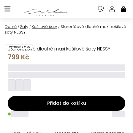
Přejít
na
NÁK
KOŠ
obsah
Domů
Šaty
Košilové šaty
Starorůžové dlouhé maxi košilové
/
/
/
šaty NESSY
Vyrobeno v EU
Starorůžové dlouhé maxi košilové šaty NESSY
799 Kč
_____
_________
Přidat do košíku
_____
_____