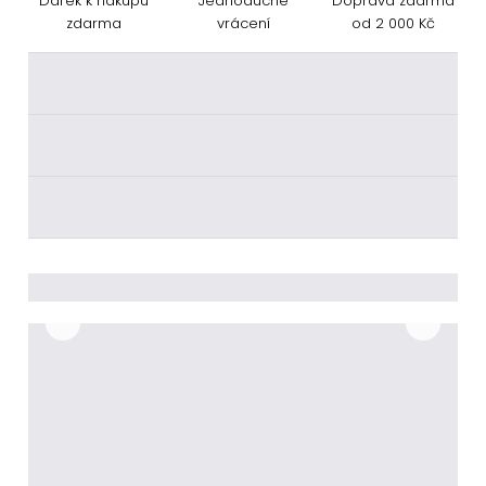
Dárek k nákupu
Jednoduché
Doprava zdarma
zdarma
vrácení
od 2 000 Kč
________
________
________