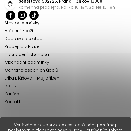
Seifertova 982/25, Praha - Žižkov 13000
a
kamenná prodejna, Po-Pá 10-19h, So-Ne 10-18h
t
í
Stav objednávky
Vrácení zboží
Doprava a platba
Prodejna v Praze
Hodnocení obchodu
Obchodní podmínky
Ochrana osobních údajů
Erika Eliášová – Můj příběh
BLOG
Kariéra
Kontakt
Využíváme soubory cookies, které nám pomáhají
erikafashion.sk
poskytovat a zlepšovat naše služby. Používáním tohoto