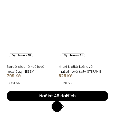
Vyrobeno v EU
Vyrobeno v EU
Bordó dlouhé košilové
Khaki krátké košilové
maxi šaty NESSY
mušelínové šaty STEFANIE
799 Kč
829 Kč
ONESIZE
ONESIZE
Načíst 48 dalších
O
1
3
S
v