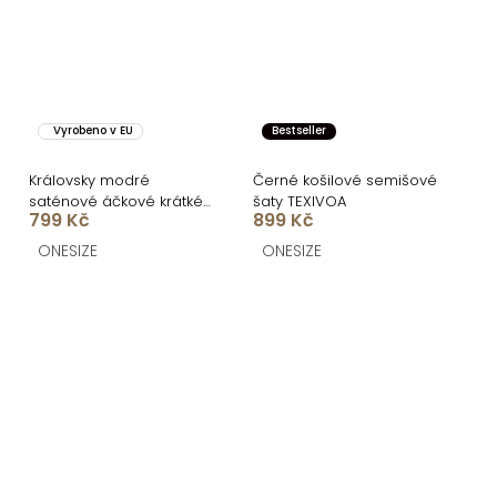
Vyrobeno v EU
Bestseller
Královsky modré
Černé košilové semišové
saténové áčkové krátké
šaty TEXIVOA
799 Kč
899 Kč
šaty MOKESA
ONESIZE
ONESIZE