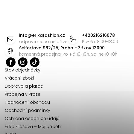
t
l
r
á
á
d
n
Z
a
k
á
c
o
info
@
erikafashion.cz
+420216216078
v
í
p
odpovíme co nejdříve
Po-Pá: 8:00-18:00
á
Seifertova 982/25, Praha - Žižkov 13000
p
a
kamenná prodejna, Po-Pá 10-19h, So-Ne 10-18h
n
r
t
í
v
í
Stav objednávky
k
Vrácení zboží
y
Doprava a platba
v
Prodejna v Praze
ý
Hodnocení obchodu
p
Obchodní podmínky
i
Ochrana osobních údajů
s
u
Erika Eliášová – Můj příběh