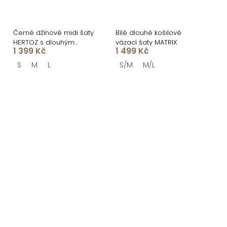
Černé džínové midi šaty
Bílé dlouhé košilové
HERTOZ s dlouhým
vázací šaty MATRIX
1 399 Kč
1 499 Kč
rukávem
S
M
L
S/M
M/L