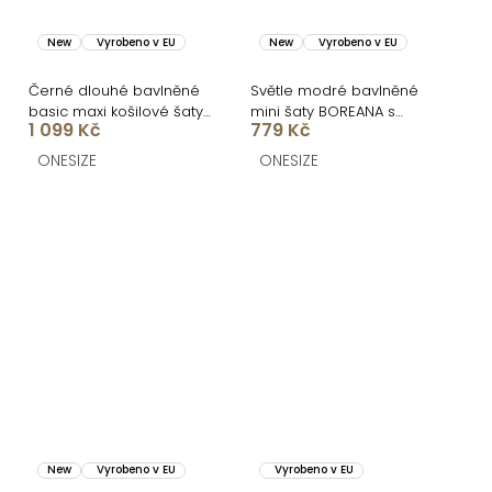
New
Vyrobeno v EU
New
Vyrobeno v EU
Černé dlouhé bavlněné
Světle modré bavlněné
basic maxi košilové šaty
mini šaty BOREANA s
1 099 Kč
779 Kč
FLARETA
padlými rukávy
ONESIZE
ONESIZE
New
Vyrobeno v EU
Vyrobeno v EU