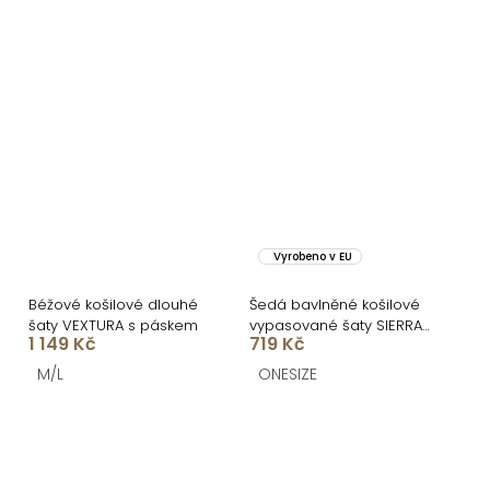
Vyrobeno v EU
Béžové košilové dlouhé
Šedá bavlněné košilové
šaty VEXTURA s páskem
vypasované šaty SIERRA
1 149 Kč
719 Kč
na knoflíky
M/L
ONESIZE