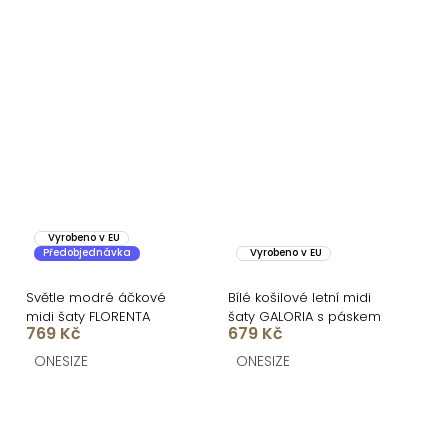
Vyrobeno v EU
Předobjednávka
Vyrobeno v EU
Světle modré áčkové
Bílé košilové letní midi
midi šaty FLORENTA
šaty GALORIA s páskem
769 Kč
679 Kč
ONESIZE
ONESIZE