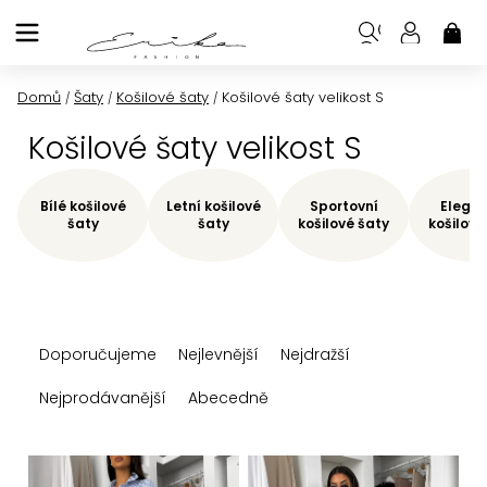
Přejít
na
NÁK
KOŠ
obsah
Domů
Šaty
Košilové šaty
Košilové šaty velikost S
/
/
/
Košilové šaty velikost S
Bílé košilové
Letní košilové
Sportovní
Elegan
šaty
šaty
košilové šaty
košilové
Ř
Doporučujeme
Nejlevnější
Nejdražší
a
z
Nejprodávanější
Abecedně
e
n
V