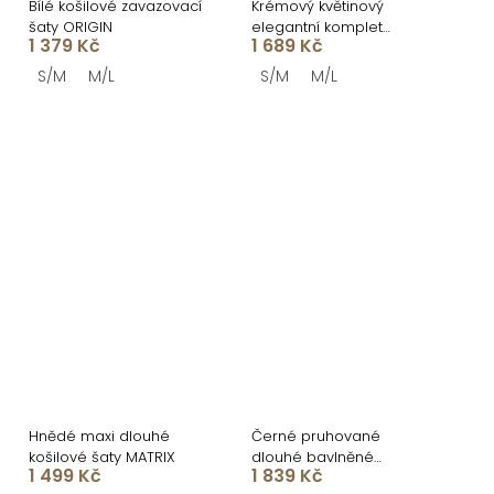
Bílé košilové zavazovací
Krémový květinový
šaty ORIGIN
elegantní komplet
1 379 Kč
1 689 Kč
FACTOR se sukní
S/M
M/L
S/M
M/L
Hnědé maxi dlouhé
Černé pruhované
košilové šaty MATRIX
dlouhé bavlněné
1 499 Kč
1 839 Kč
zavinovací šaty NATURE