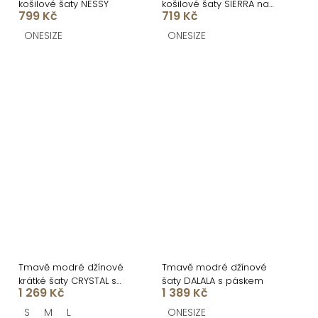
košilové šaty NESSY
košilové šaty SIERRA na
799 Kč
719 Kč
knoflíky
ONESIZE
ONESIZE
Tmavě modré džínové
Tmavě modré džínové
krátké šaty CRYSTAL s
šaty DALALA s páskem
1 269 Kč
1 389 Kč
dlouhým rukávem
S
M
L
ONESIZE