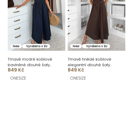
New
Vyrobeno v EU
New
Vyrobeno v EU
Tmavě modré košilové
Tmavě hnědé košilové
bavlněné dlouhé šaty
elegantní dlouhé šaty
849 Kč
849 Kč
FLORENTE
FLORENTE
ONESIZE
ONESIZE