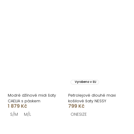
Vyrobeno v EU
Modré džínové midi šaty
Petrolejové dlouhé maxi
CAELIA s páskem
košilové šaty NESSY
1 879 Kč
799 Kč
S/M
M/L
ONESIZE