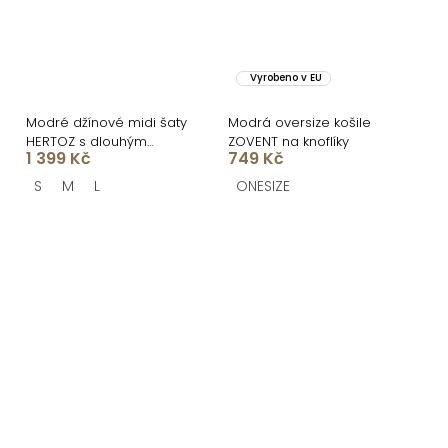
Vyrobeno v EU
Modré džínové midi šaty
Modrá oversize košile
HERTOZ s dlouhým
ZOVENT na knoflíky
1 399 Kč
749 Kč
rukávem
S
M
L
ONESIZE