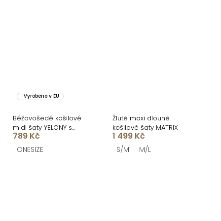
Vyrobeno v EU
Béžovošedé košilové
Žluté maxi dlouhé
midi šaty YELONY s
košilové šaty MATRIX
789 Kč
1 499 Kč
páskem
ONESIZE
S/M
M/L