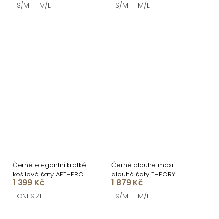
S/M
M/L
S/M
M/L
Černé elegantní krátké
Černé dlouhé maxi
košilové šaty AETHERO
dlouhé šaty THEORY
1 399 Kč
1 879 Kč
ONESIZE
S/M
M/L