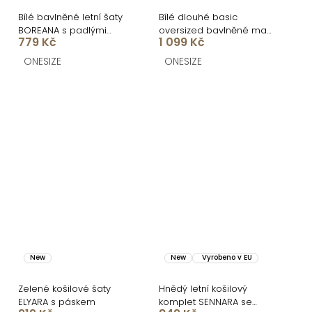
Bílé bavlněné letní šaty
Bílé dlouhé basic
BOREANA s padlými
oversized bavlněné maxi
779 Kč
1 099 Kč
rukávy
košilové šaty FLARETA
ONESIZE
ONESIZE
New
New
Vyrobeno v EU
Zelené košilové šaty
Hnědý letní košilový
ELYARA s páskem
komplet SENNARA se