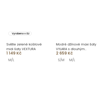
Vyrobeno v EU
Světle zelené košilové
Modré džínové maxi šaty
midi šaty VEXTURA
VYLARA s dlouhým
1 149 Kč
2 659 Kč
rukávem
M/L
S/M
M/L