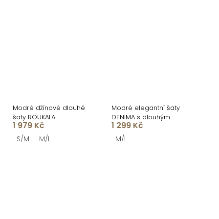
Modré džínové dlouhé
Modré elegantní šaty
šaty ROUKALA
DENIMA s dlouhým
1 979 Kč
1 299 Kč
rukávem
S/M
M/L
M/L