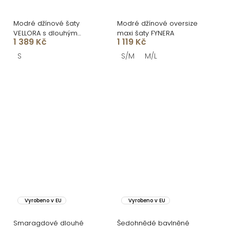
Modré džínové šaty
Modré džínové oversize
VELLORA s dlouhým
maxi šaty FYNERA
1 389 Kč
1 119 Kč
rukávem
S
S/M
M/L
Vyrobeno v EU
Vyrobeno v EU
Smaragdové dlouhé
Šedohnědé bavlněné