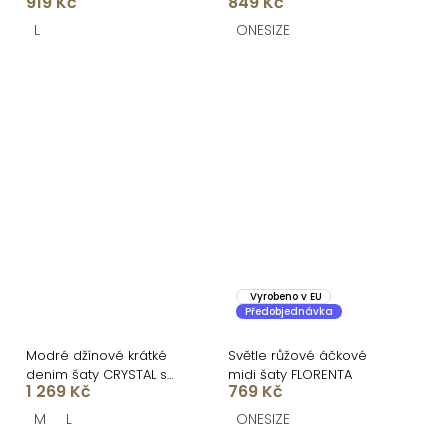
919 Kč
849 Kč
sukní
L
ONESIZE
Vyrobeno v EU
Předobjednávka
Modré džínové krátké
Světle růžové áčkové
denim šaty CRYSTAL s
midi šaty FLORENTA
1 269 Kč
769 Kč
dlouhým rukávem
M
L
ONESIZE