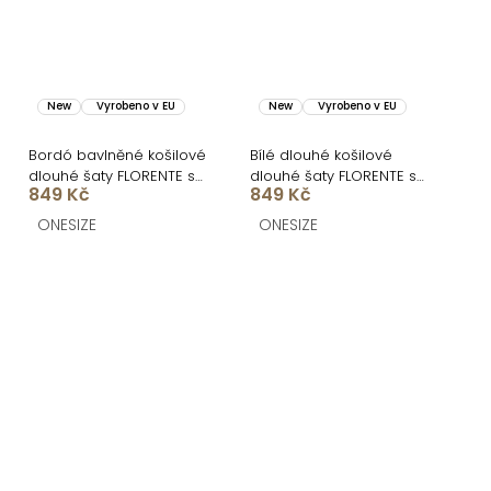
New
Vyrobeno v EU
New
Vyrobeno v EU
Bordó bavlněné košilové
Bílé dlouhé košilové
dlouhé šaty FLORENTE s
dlouhé šaty FLORENTE s
849 Kč
849 Kč
páskem
páskem
ONESIZE
ONESIZE