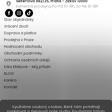
Seifertova 982/25, Praha - Žižkov 13000
a
kamenná prodejna, Po-Pá 10-19h, So-Ne 10-18h
t
í
Stav objednávky
Vrácení zboží
Doprava a platba
Prodejna v Praze
Hodnocení obchodu
Obchodní podmínky
Ochrana osobních údajů
Erika Eliášová – Můj příběh
BLOG
Kariéra
Kontakt
Využíváme soubory cookies, které nám pomáhají
erikafashion.sk
poskytovat a zlepšovat naše služby. Používáním tohoto