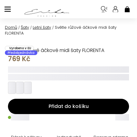
Přejít
na
NÁK
KOŠ
obsah
Domů
Šaty
Letní šaty
Světle růžové áčkové midi šaty
/
/
/
FLORENTA
Vyrobeno v EU
Světle růžové áčkové midi šaty FLORENTA
Předobjednávka
769 Kč
_____
_________
Přidat do košíku
_____
_____