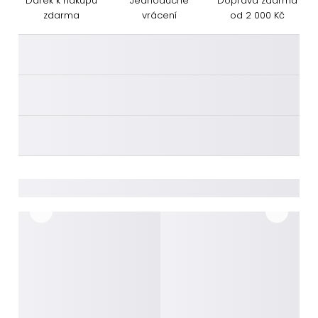
Dárek k nákupu
Jednoduché
Doprava zdarma
zdarma
vrácení
od 2 000 Kč
________
________
________