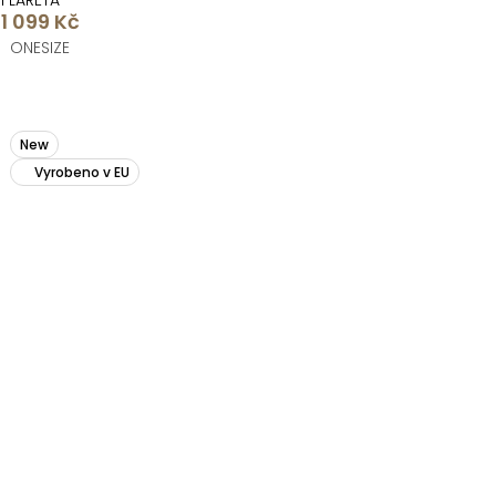
FLARETA
1 099 Kč
ONESIZE
New
Vyrobeno v EU