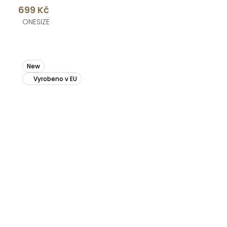
699 Kč
ONESIZE
New
Vyrobeno v EU