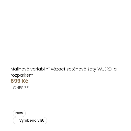
Malinové variabilní vázací saténové šaty VALERDI a
rozparkem
899 Kč
ONESIZE
New
Vyrobeno v EU