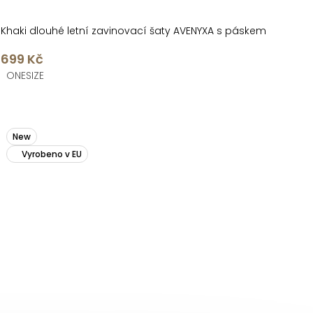
Khaki dlouhé letní zavinovací šaty AVENYXA s páskem
699 Kč
ONESIZE
New
Vyrobeno v EU