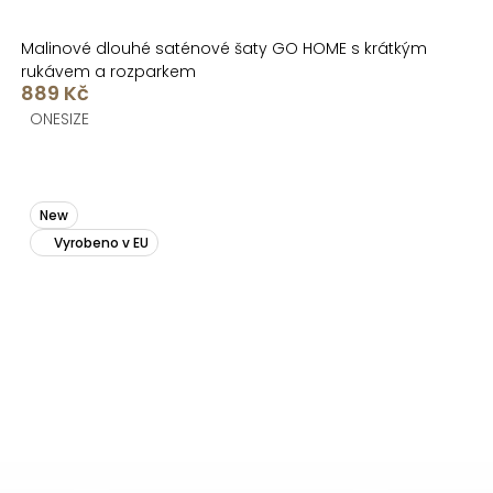
Malinové dlouhé saténové šaty GO HOME s krátkým
rukávem a rozparkem
889 Kč
ONESIZE
New
Vyrobeno v EU