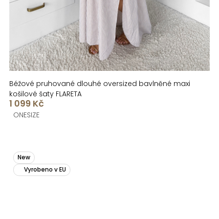
Béžové pruhované dlouhé oversized bavlněné maxi
košilové šaty FLARETA
1 099 Kč
ONESIZE
New
Vyrobeno v EU