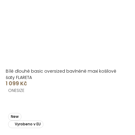
Bílé dlouhé basic oversized bavlněné maxi košilové
šaty FLARETA
1 099 Kč
ONESIZE
New
Vyrobeno v EU