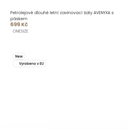
Petrolejové dlouhé letní zavinovací šaty AVENYXA s
páskem
699 Kč
ONESIZE
New
Vyrobeno v EU