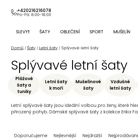
Přejít
na
+420216216078
Po-Pá: 8:00-18:00
obsah
SLEVY❗
ŠATY
OBLEČENÍ
SPORT
MUŠELÍN
Domů
Šaty
Letní šaty
Splývavé letní šaty
/
/
/
Splývavé letní šaty
Plážové
Letní šaty
Mušelínové
Vzdušné
šaty a
k moři
šaty
letní šaty
tuniky
Letní splývavé šaty jsou ideální volbou pro ženy, které h
přirozený pohyb. Dámské splývavé šaty z kolekce Erika Fas
Ř
Doporučujeme
Nejlevnější
Nejdražší
Nejprodávaně