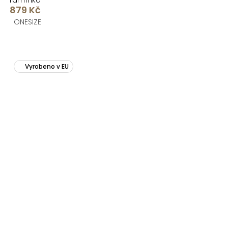
ramínka
879 Kč
ONESIZE
Vyrobeno v EU