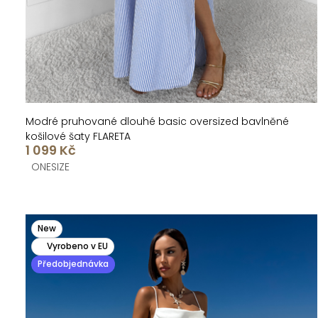
t
k
ů
t
ů
Modré pruhované dlouhé basic oversized bavlněné
košilové šaty FLARETA
1 099 Kč
ONESIZE
New
Vyrobeno v EU
Předobjednávka