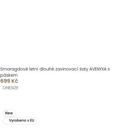
Smaragdové letní dlouhé zavinovací šaty AVENYXA s
páskem
699 Kč
ONESIZE
New
Vyrobeno v EU