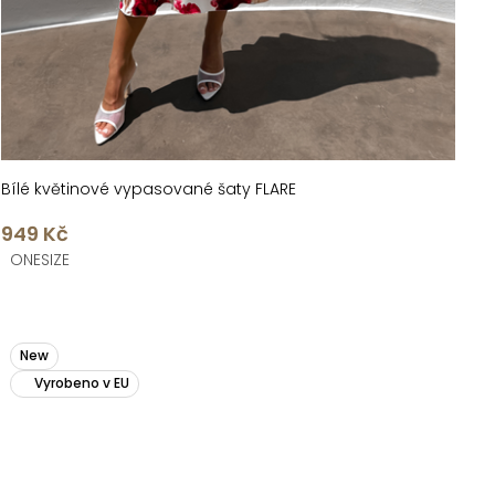
Bílé květinové vypasované šaty FLARE
949 Kč
ONESIZE
New
Vyrobeno v EU