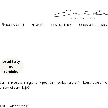
💐 NA SVATBU
NEW IN!
BESTSELLERY
OBUV A DOPLŇKY
Letní šaty
na
ramínka
ledají lehkost a eleganci v jednom. Dokonalý střih, který obepí
hion si zamiluješ!
jší
Abecedně