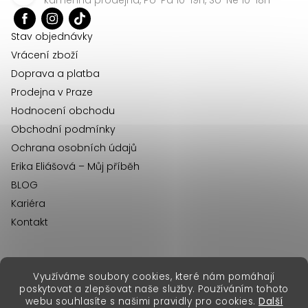
t
í
Stav objednávky
Vrácení zboží
Doprava a platba
Prodejna v Praze
Hodnocení obchodu
Obchodní podmínky
Ochrana osobních údajů
Erika Eliášová – Můj příběh
BLOG
Kariéra
Kontakt
Využíváme soubory cookies, které nám pomáhají
erikafashion.sk
poskytovat a zlepšovat naše služby. Používáním tohoto
Copyright 2026
Erika Fashion
. Všechna práva vyhrazena.
webu souhlasíte s našimi pravidly pro cookies.
Další