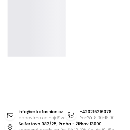
Z
á
info
@
erikafashion.cz
+420216216078
p
odpovíme co nejdříve
Po-Pá: 8:00-18:00
Seifertova 982/25, Praha - Žižkov 13000
a
kamenná prodejna, Po-Pá 10-19h, So-Ne 10-18h