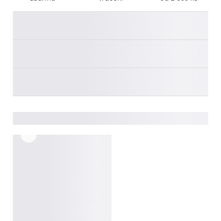
________
________
________