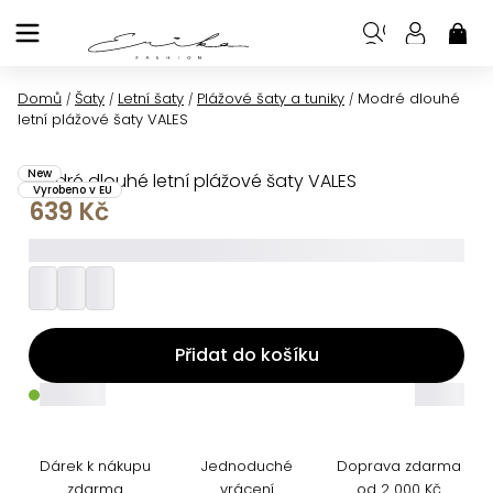
Přejít
na
NÁK
KOŠ
obsah
Domů
Šaty
Letní šaty
Plážové šaty a tuniky
Modré dlouhé
/
/
/
/
letní plážové šaty VALES
New
Modré dlouhé letní plážové šaty VALES
Vyrobeno v EU
639 Kč
_________
Přidat do košíku
_____
_____
Dárek k nákupu
Jednoduché
Doprava zdarma
zdarma
vrácení
od 2 000 Kč