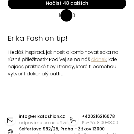
Načíst 48 dalších
O
1
3
S
v
t
l
r
á
Erika Fashion tip!
á
d
n
a
Hledáš inspiraci, jak nosit a kombinovat saka na
k
c
různé příležitosti? Podívej se na náš
článek
, kde
o
v
najdeš praktické tipy i trendy, které ti pomohou
í
á
vytvořit dokonalý outfit.
p
n
r
í
v
k
Z
y
v
á
info
@
erikafashion.cz
+420216216078
ý
p
odpovíme co nejdříve
Po-Pá: 8:00-18:00
p
Seifertova 982/25, Praha - Žižkov 13000
a