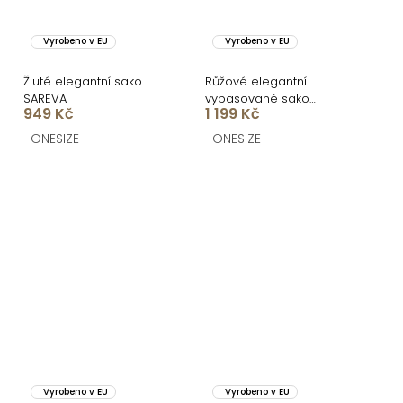
Vyrobeno v EU
Vyrobeno v EU
Žluté elegantní sako
Růžové elegantní
SAREVA
vypasované sako
949 Kč
1 199 Kč
ROVENA s ozdobou
ONESIZE
ONESIZE
Vyrobeno v EU
Vyrobeno v EU