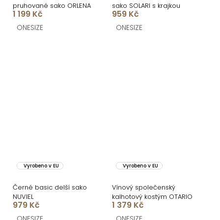
pruhované sako ORLENA
sako SOLARI s krajkou
1 199 Kč
959 Kč
ONESIZE
ONESIZE
Vyrobeno v EU
Vyrobeno v EU
Černé basic delší sako
Vínový společenský
NUVIEL
kalhotový kostým OTARIO
979 Kč
1 379 Kč
ONESIZE
ONESIZE