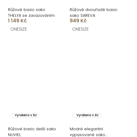
Růžové basic sako
Růžové dvouřadé basic
THELYA se zavazováním
sako SAREVA
1 149 Kč
949 Kč
ONESIZE
ONESIZE
Vyrobeno v EU
Vyrobeno v EU
Růžové basic delší sako
Modré elegantní
NUVIEL
vypasované sako