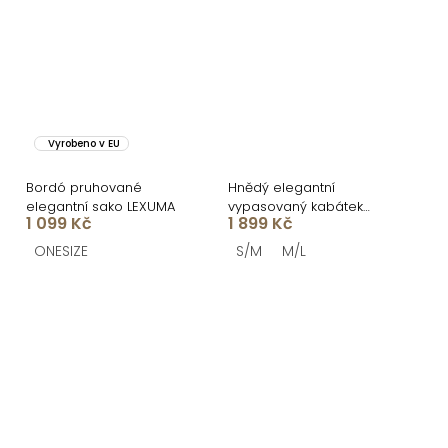
Vyrobeno v EU
Bordó pruhované
Hnědý elegantní
elegantní sako LEXUMA
vypasovaný kabátek
1 099 Kč
1 899 Kč
RALORIEN
ONESIZE
S/M
M/L