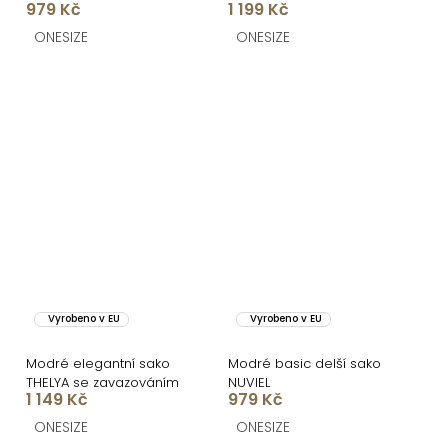
979 Kč
1 199 Kč
ROVENA s ozdobou
ONESIZE
ONESIZE
Vyrobeno v EU
Vyrobeno v EU
Modré elegantní sako
Modré basic delší sako
THELYA se zavazováním
NUVIEL
1 149 Kč
979 Kč
ONESIZE
ONESIZE