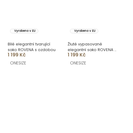
Vyrobeno v EU
Vyrobeno v EU
Bílé elegantní tvarující
Žluté vypasované
sako ROVENA s ozdobou
elegantní sako ROVENA s
1 199 Kč
1 199 Kč
ozdobou
ONESIZE
ONESIZE