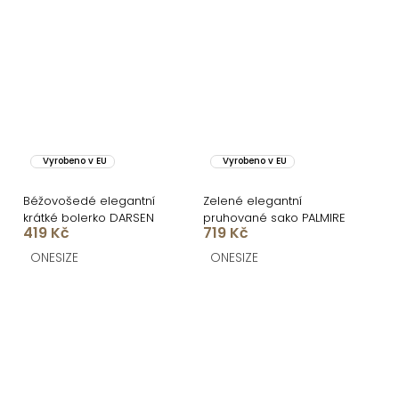
Vyrobeno v EU
Vyrobeno v EU
Béžovošedé elegantní
Zelené elegantní
krátké bolerko DARSEN
pruhované sako PALMIRE
419 Kč
719 Kč
ONESIZE
ONESIZE