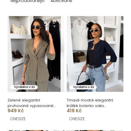
z
Nejprodávanější
Abecedně
e
n
V
í
ý
p
p
r
i
o
s
d
p
u
r
k
o
Vyrobeno v EU
Vyrobeno v EU
t
d
ů
u
Zelené elegantní
Tmavě modré elegantní
pruhované vypasované
krátké bolerko sako
k
949 Kč
419 Kč
sako RINEX
DARSEN
t
ONESIZE
ONESIZE
ů