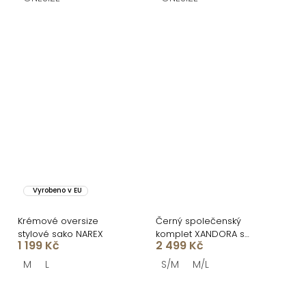
Vyrobeno v EU
Krémové oversize
Černý společenský
stylové sako NAREX
komplet XANDORA s
1 199 Kč
2 499 Kč
harémovými kalhotami
M
L
S/M
M/L