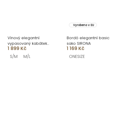
Vyrobeno v EU
Vínový elegantní
Bordó elegantní basic
vypasovaný kabátek
sako SIRONA
1 899 Kč
1 169 Kč
RALORIEN
S/M
M/L
ONESIZE