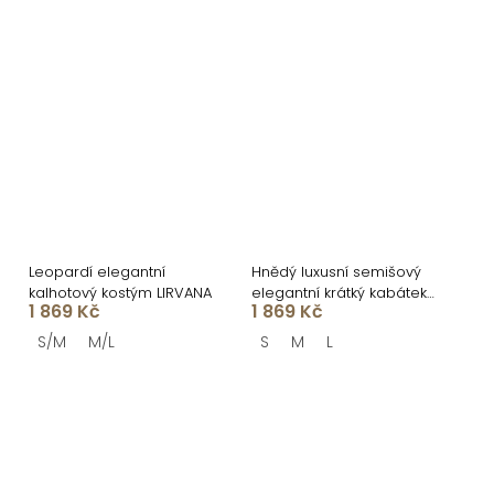
Leopardí elegantní
Hnědý luxusní semišový
kalhotový kostým LIRVANA
elegantní krátký kabátek
1 869 Kč
1 869 Kč
DRIFER
S/M
M/L
S
M
L