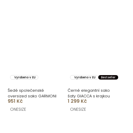
Vyrobeno v EU
Vyrobeno v EU
Bestseller
Šedé společenské
Černé elegantní sako
oversized sako GARMONI
šaty GIACCA s krajkou
951 Kč
1 299 Kč
ONESIZE
ONESIZE