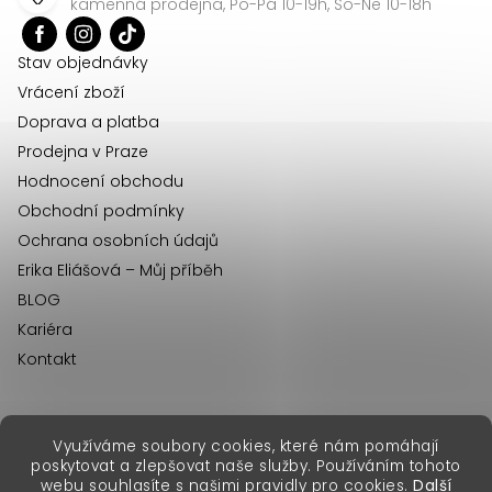
kamenná prodejna, Po-Pá 10-19h, So-Ne 10-18h
i
t
s
í
Stav objednávky
u
Vrácení zboží
Doprava a platba
Prodejna v Praze
Hodnocení obchodu
Obchodní podmínky
Ochrana osobních údajů
Erika Eliášová – Můj příběh
BLOG
Kariéra
Kontakt
Využíváme soubory cookies, které nám pomáhají
erikafashion.sk
poskytovat a zlepšovat naše služby. Používáním tohoto
Copyright 2026
Erika Fashion
. Všechna práva vyhrazena.
webu souhlasíte s našimi pravidly pro cookies.
Další