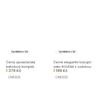
Vyrobeno v EU
Vyrobeno v EU
Černý společenský
Černé elegantní tvarující
kalhotový komplet
sako ROVENA s ozdobou
1 379 Kč
1 199 Kč
OTARIO se sakem
ONESIZE
ONESIZE