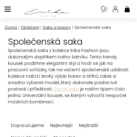
Přejít
na
NÁK
KOŠ
obsah
Domů
Oblečení
Saka a blejzry
Společenská saka
/
/
/
Společenská saka
Společenská saka z kolekce
Erika Fashion
jsou
dokonalým doplňkem tvého šatníku. Tento trendy
kousek podtrhne elegantní styl a hodí se jak na
pracovní schůzky, tak na večerní společenské události.
Kolekce nabízí
široký výběr barev a střihů
, takže si
snadno vybereš model, který dokonale padne tvé
postavě i příležitosti.
Černé sako
je naším tipem číslo
jedna. Univerzální kousek, se kterým vytvoříš nespočet
módních kombinací.
Ř
Doporučujeme
Nejlevnější
Nejdražší
a