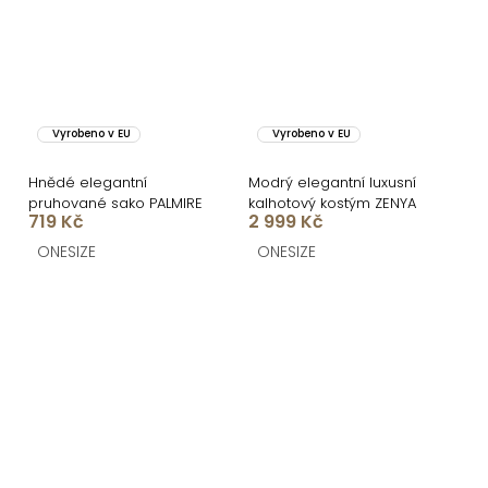
Vyrobeno v EU
Vyrobeno v EU
Hnědé elegantní
Modrý elegantní luxusní
pruhované sako PALMIRE
kalhotový kostým ZENYA
719 Kč
2 999 Kč
ONESIZE
ONESIZE