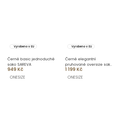
Vyrobeno v EU
Vyrobeno v EU
Černé basic jednoduché
Černé elegantní
sako SAREVA
pruhované oversize sako
949 Kč
1 199 Kč
ORLENA
ONESIZE
ONESIZE