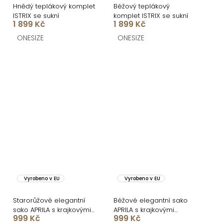
Hnědý teplákový komplet
Béžový teplákový
ISTRIX se sukní
komplet ISTRIX se sukní
1 899 Kč
1 899 Kč
ONESIZE
ONESIZE
Vyrobeno v EU
Vyrobeno v EU
Starorůžové elegantní
Béžové elegantní sako
sako APRILA s krajkovými
APRILA s krajkovými
999 Kč
999 Kč
rukávy
rukávy