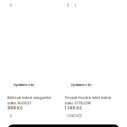
S
S
L
Vyrobeno v EU
Vyrobeno v EU
Béžové lněné elegantní
Tmavě modré letní lněné
sako AUGEST
sako STTELOW
999 Kč
1 149 Kč
S
ONESIZE