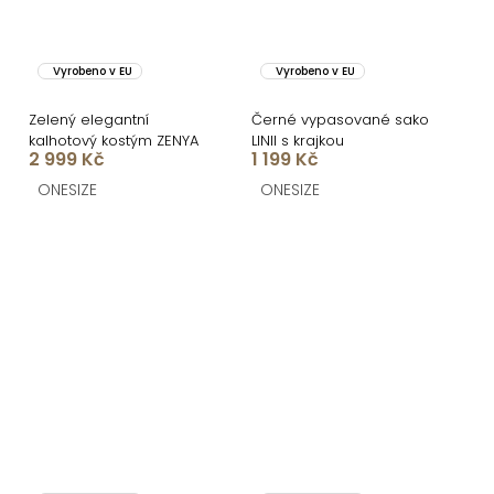
Vyrobeno v EU
Vyrobeno v EU
Zelený elegantní
Černé vypasované sako
kalhotový kostým ZENYA
LINII s krajkou
2 999 Kč
1 199 Kč
ONESIZE
ONESIZE