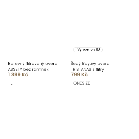
Vyrobeno v EU
Barevný flitrovaný overal
Šedý třpytivý overal
ASSETY bez ramínek
TRISTANAS s flitry
1 399 Kč
799 Kč
L
ONESIZE