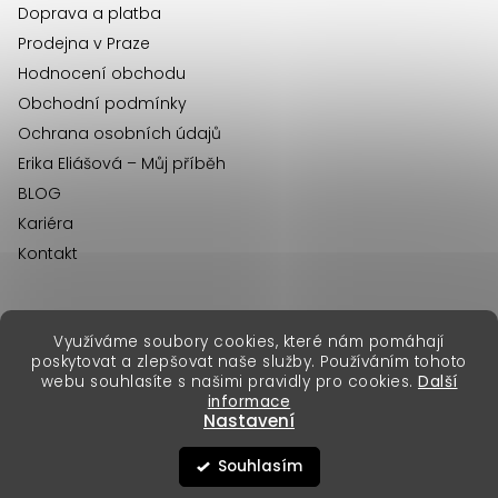
Doprava a platba
Prodejna v Praze
Hodnocení obchodu
Obchodní podmínky
Ochrana osobních údajů
Erika Eliášová – Můj příběh
BLOG
Kariéra
Kontakt
Využíváme soubory cookies, které nám pomáhají
erikafashion.sk
poskytovat a zlepšovat naše služby. Používáním tohoto
Copyright 2026
Erika Fashion
. Všechna práva vyhrazena.
webu souhlasíte s našimi pravidly pro cookies.
Další
Vytvořil Shoptet Premium
&
informace
Nastavení
Souhlasím