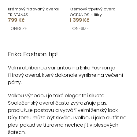
Krémový flitrovaný overal
Krémový třpytivý overal
TRISTANAS
OCEANOS s flitry
799 Kč
1 399 Kč
ONESIZE
ONESIZE
O
v
Erika Fashion tip!
l
á
Velmi oblíbenou variantou na Erika Fashion je
d
flitrový overal, který dokonale vynikne na večerní
a
párty.
c
Velkou výhodou je také elegantní silueta.
í
Společenský overal často zvýrazňuje pas,
p
prodlužuje postavu a vytváří velmi ženský look.
r
Díky tomu může být skvělou volbou i jako outfit na
v
ples, pokud se ti zrovna nechce jít v plesových
k
šatech.
y