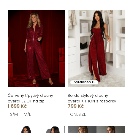
e
n
V
í
ý
p
p
r
i
o
s
d
p
u
r
k
o
Vyrobeno v EU
t
d
ů
u
Červený třpytivý dlouhý
Bordó stylový dlouhý
overal EZIOT na zip
overal KITHON s rozparky
k
1 699 Kč
799 Kč
t
S/M
M/L
ONESIZE
ů