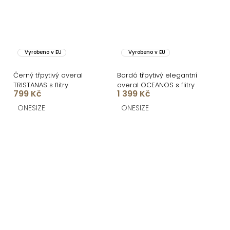
Vyrobeno v EU
Vyrobeno v EU
Černý třpytivý overal
Bordó třpytivý elegantní
TRISTANAS s flitry
overal OCEANOS s flitry
799 Kč
1 399 Kč
ONESIZE
ONESIZE