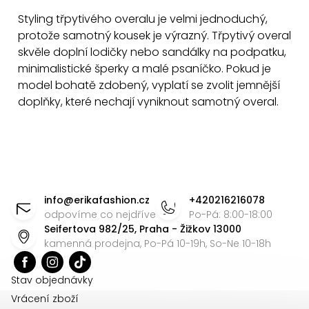
v
Styling třpytivého overalu je velmi jednoduchý,
ý
protože samotný kousek je výrazný. Třpytivý overal
p
skvěle doplní lodičky nebo sandálky na podpatku,
minimalistické šperky a malé psaníčko. Pokud je
i
model bohatě zdobený, vyplatí se zvolit jemnější
s
doplňky, které nechají vyniknout samotný overal.
u
Z
á
info
@
erikafashion.cz
+420216216078
p
odpovíme co nejdříve
Po-Pá: 8:00-18:00
Seifertova 982/25, Praha - Žižkov 13000
a
kamenná prodejna, Po-Pá 10-19h, So-Ne 10-18h
t
í
Stav objednávky
Vrácení zboží