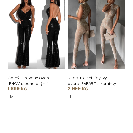
Černý flitrovaný overal
Nude luxusní třpytivý
LENOV s odhalenými
overal BARABIT s kamínky
1 869 Kč
2 999 Kč
zády
M
L
L