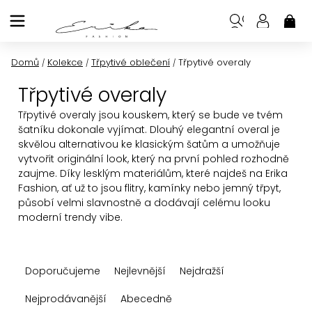
Přejít
na
NÁK
KOŠ
obsah
Domů
Kolekce
Třpytivé oblečení
Třpytivé overaly
/
/
/
Třpytivé overaly
Třpytivé overaly jsou kouskem, který se bude ve tvém
šatníku dokonale vyjímat. Dlouhý elegantní overal je
skvělou alternativou ke klasickým šatům a umožňuje
vytvořit originální look, který na první pohled rozhodně
zaujme. Díky lesklým materiálům, které najdeš na Erika
Fashion, ať už to jsou flitry, kamínky nebo jemný třpyt,
působí velmi slavnostně a dodávají celému looku
moderní trendy vibe.
Ř
Doporučujeme
Nejlevnější
Nejdražší
a
z
Nejprodávanější
Abecedně