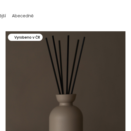
jší
Abecedně
Vyrobeno v ČR