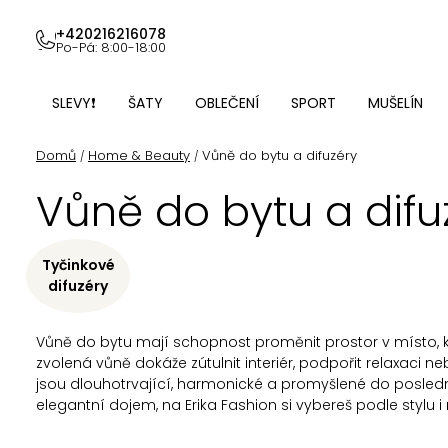
Přejít
na
+420216216078
Po-Pá: 8:00-18:00
obsah
SLEVY❗
ŠATY
OBLEČENÍ
SPORT
MUŠELÍN
Domů
Home & Beauty
Vůně do bytu a difuzéry
/
/
Vůně do bytu a difu
Tyčinkové
difuzéry
Vůně do bytu mají schopnost proměnit prostor v místo, k
zvolená vůně dokáže zútulnit interiér, podpořit relaxaci 
jsou dlouhotrvající, harmonické a promyšlené do posledn
elegantní dojem, na Erika Fashion si vybereš podle stylu i