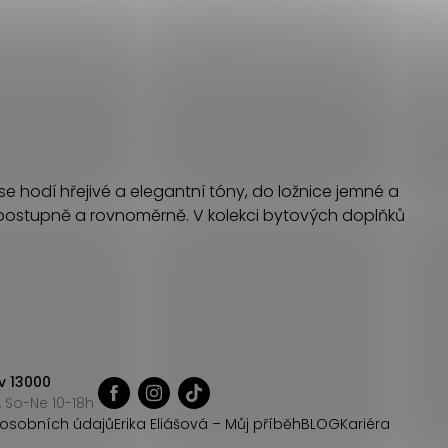
se hodí hřejivé a elegantní tóny, do ložnice jemné a
ni postupně a rovnoměrně. V kolekci bytových doplňků
v 13000
 So-Ne 10-18h
osobních údajů
Erika Eliášová – Můj příběh
BLOG
Kariéra