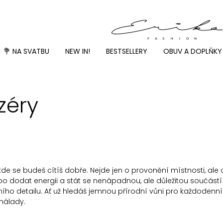
💐 NA SVATBU
NEW IN!
BESTSELLERY
OBUV A DOPLŇKY
zéry
de se budeš cítíš dobře. Nejde jen o provonění místnosti, ale
nebo dodat energii a stát se nenápadnou, ale důležitou součást
ího detailu. Ať už hledáš jemnou přírodní vůni pro každodenní
 nálady.