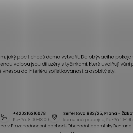
tom, jaký pocit chceš doma vytvořit. Do obývacího pokoje 
benou volbou jsou difuzéry s tyčinkami, které uvolňují vů
é vnesou do interiéru sofistikovanost a osobitý styl.
+420216216078
Seifertova 982/25, Praha - Žižko
Po-Pá: 8:00-18:00
kamenná prodejna, Po-Pá 10-19h,
jna v Praze
Hodnocení obchodu
Obchodní podmínky
Ochrana 