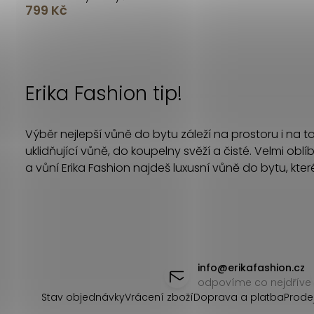
799 Kč
O
v
Erika Fashion tip!
l
á
Výběr nejlepší vůně do bytu záleží na prostoru i na 
d
uklidňující vůně, do koupelny svěží a čisté.
Velmi oblí
a vůní Erika Fashion najdeš luxusní vůně do bytu, kter
a
c
í
Z
p
á
info
@
erikafashion.cz
r
odpovíme co nejdříve
p
v
Stav objednávky
Vrácení zboží
Doprava a platba
Prode