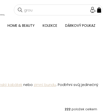
NÁKU
KOŠÍ
HOME & BEAUTY
KOLEKCE
DÁRKOVÝ POUKAZ
ský kabátek
nebo
zimní bundu
. Podtrhni svůj jedinečný
222
položek celkem