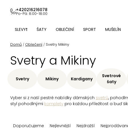
Přejít
na
+420216216078
Po-Pá: 8:00-18:00
obsah
SLEVY❗
ŠATY
OBLEČENÍ
SPORT
MUŠELÍN
Domů
Oblečení
Svetry Mikiny
/
/
Svetry a Mikiny
Svetrové
Svetry
Mikiny
Kardigany
šaty
Vyber si z naší pestré nabídky dámských
svetrů
, pohodl
styl pohodlnými
komplety
pro každou příležitost a buď šik
Ř
Doporučujeme
Nejlevnější
Nejdražší
Nejprodávaně