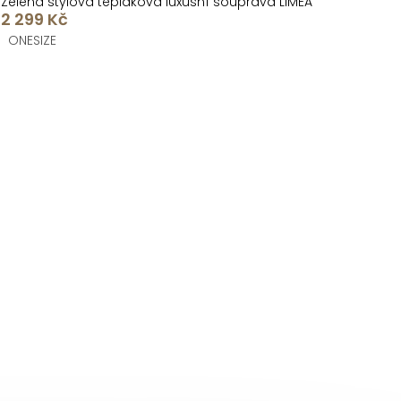
Zelená stylová tepláková luxusní souprava LIMEA
2 299 Kč
ONESIZE