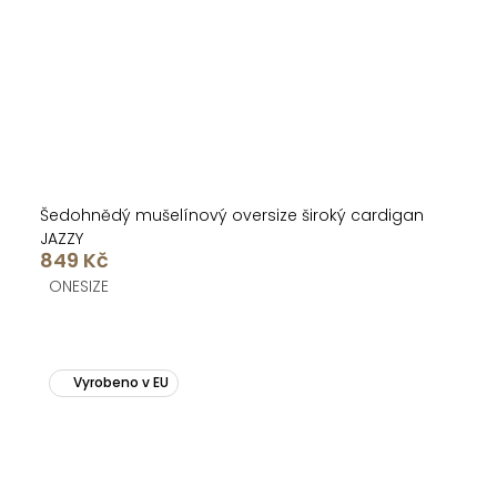
Šedohnědý mušelínový oversize široký cardigan
JAZZY
849 Kč
ONESIZE
Vyrobeno v EU