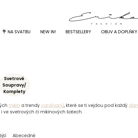
💐 NA SVATBU
NEW IN!
BESTSELLERY
OBUV A DOPLŇKY
Svetrové
Soupravy/
Komplety
ných
mikin
a trendy
cardiganů
, které se ti vejdou pod každý
dám
 i ve svetrových či mikinových šatech.
jší
Abecedně