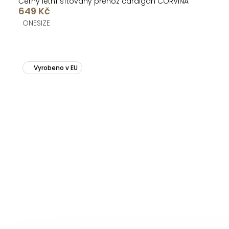
Černý letní síťovaný přehoz cardigan CORVINA
649 Kč
ONESIZE
Vyrobeno v EU