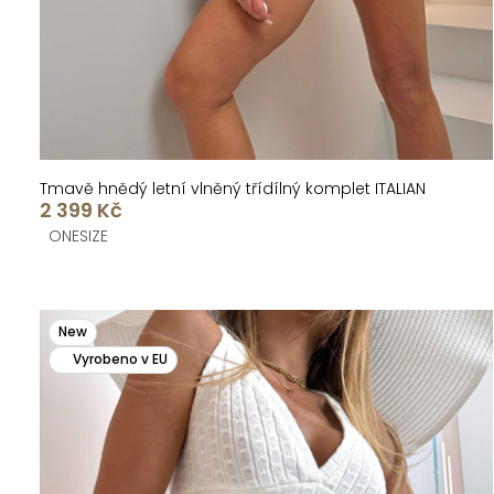
t
k
ů
t
ů
Tmavě hnědý letní vlněný třídílný komplet ITALIAN
2 399 Kč
ONESIZE
New
Vyrobeno v EU