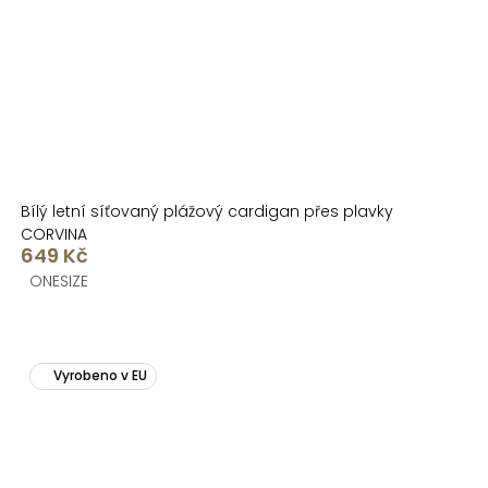
Bílý letní síťovaný plážový cardigan přes plavky
CORVINA
649 Kč
ONESIZE
Vyrobeno v EU