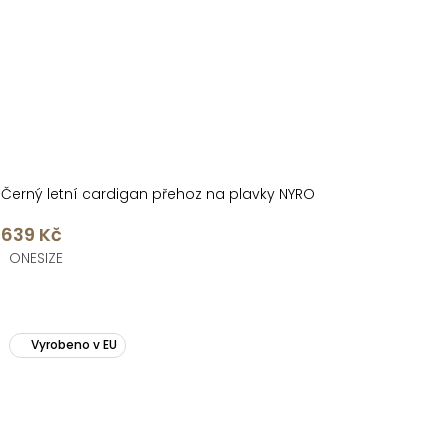
Černý letní cardigan přehoz na plavky NYRO
639 Kč
ONESIZE
Vyrobeno v EU