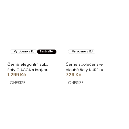
Vyrobeno v EU
Bestseller
Vyrobeno v EU
Černé elegantní sako
Černé společenské
šaty GIACCA s krajkou
dlouhé šaty NUREILA
1 299 Kč
729 Kč
ONESIZE
ONESIZE