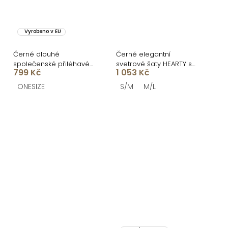
Vyrobeno v EU
Černé dlouhé
Černé elegantní
společenské přiléhavé
svetrové šaty HEARTY s
799 Kč
1 053 Kč
šaty SYTRENO
dlouhým rukávem
ONESIZE
S/M
M/L