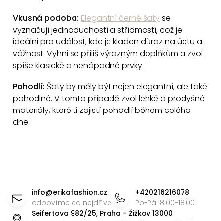
u
Vkusná podoba:
Elegantní černé šaty
se
vyznačují jednoduchostí a střídmostí, což je
ideální pro událost, kde je kladen důraz na úctu a
vážnost. Vyhni se příliš výrazným doplňkům a zvol
spíše klasické a nenápadné prvky.
Pohodlí:
Šaty by měly být nejen elegantní, ale také
pohodlné. V tomto případě zvol lehké a prodyšné
materiály, které ti zajistí pohodlí během celého
dne.
Z
á
info
@
erikafashion.cz
+420216216078
p
odpovíme co nejdříve
Po-Pá: 8:00-18:00
Seifertova 982/25, Praha - Žižkov 13000
a