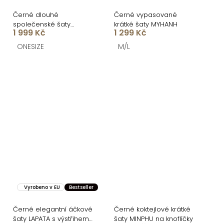
Černé dlouhé
Černé vypasované
společenské šaty
krátké šaty MYHANH
1 999 Kč
1 299 Kč
GINEVRA
ONESIZE
M/L
Vyrobeno v EU
Bestseller
Černé elegantní áčkové
Černé koktejlové krátké
šaty LAPATA s výstřihem
šaty MINPHU na knoflíčky