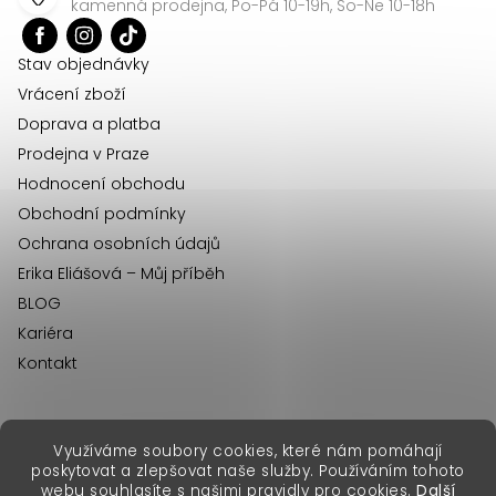
kamenná prodejna, Po-Pá 10-19h, So-Ne 10-18h
t
í
Stav objednávky
Vrácení zboží
Doprava a platba
Prodejna v Praze
Hodnocení obchodu
Obchodní podmínky
Ochrana osobních údajů
Erika Eliášová – Můj příběh
BLOG
Kariéra
Kontakt
Využíváme soubory cookies, které nám pomáhají
erikafashion.sk
poskytovat a zlepšovat naše služby. Používáním tohoto
Copyright 2026
Erika Fashion
. Všechna práva vyhrazena.
webu souhlasíte s našimi pravidly pro cookies.
Další