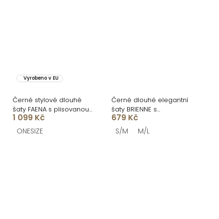
Vyrobeno v EU
Černé stylové dlouhé
Černé dlouhé elegantní
šaty FAENA s plisovanou
šaty BRIENNE s
1 099 Kč
679 Kč
sukní
rozparkem
ONESIZE
S/M
M/L