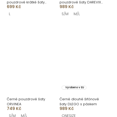
pouzdrové krátké šaty
pouzdrové šaty DAREVIX
699 Kč
989 Kč
FELUREA s páskem
s rozparkem
L
S/M
M/L
Vyrobeno v EU
Černé pouzdrové šaty
Černé dlouhé šifónové
ORVINEA
šaty DLEGO s páskem
749 Kč
989 Kč
S/M
M/L
ONESIZE