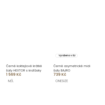
Vyrobeno v EU
Černé koktejlové krátké
Černé asymetrické midi
šaty HEXTOR s kraťásky
šaty BAJRO
1 569 Kč
739 Kč
M/L
ONESIZE