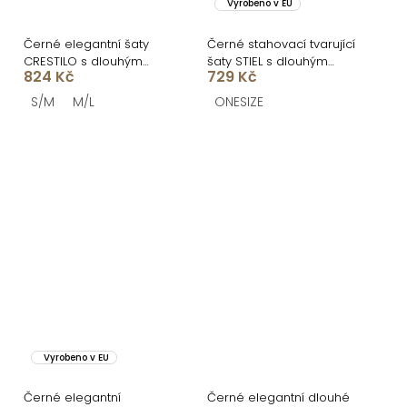
Vyrobeno v EU
Černé elegantní šaty
Černé stahovací tvarující
CRESTILO s dlouhým
šaty STIEL s dlouhým
824 Kč
729 Kč
rukávem
rukávem
S/M
M/L
ONESIZE
Vyrobeno v EU
Černé elegantní
Černé elegantní dlouhé