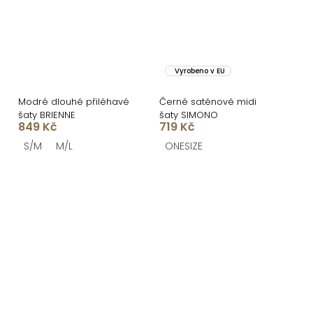
Vyrobeno v EU
Modré dlouhé přiléhavé
Černé saténové midi
šaty BRIENNE
šaty SIMONO
849 Kč
719 Kč
S/M
M/L
ONESIZE