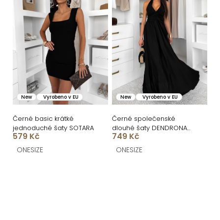
New
Vyrobeno v EU
New
Vyrobeno v EU
Černé basic krátké
Černé společenské
jednoduché šaty SOTARA
dlouhé šaty DENDRONA
579 Kč
749 Kč
za krk s výstřihem
ONESIZE
ONESIZE