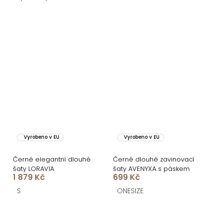
Vyrobeno v EU
Vyrobeno v EU
Černé elegantní dlouhé
Černé dlouhé zavinovací
šaty LORAVIA
šaty AVENYXA s páskem
1 879 Kč
699 Kč
S
ONESIZE