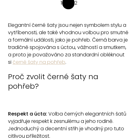
O
1
2
S
v
t
l
r
á
Elegantní
černé šaty jsou nejen symbolem stylu a
á
d
vytříbenosti, ale také vhodnou volbou pro smutné
n
a
a formální události, jako je pohřeb.
Černá barva je
k
tradičně spojována s úctou, vážností a smutkem,
c
o
a proto je považováno za standardní obléknout
v
í
si
černé šaty na pohřeb
.
á
p
n
r
Proč zvolit černé šaty na
í
v
pohřeb?
k
y
v
ý
Respekt a úcta:
Volba černých elegantních šatů
p
vyjadřuje respekt k zesnulému a jeho rodině.
i
Jednoduchý a decentní střih je vhodný pro tuto
s
citlivou příležitost.