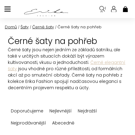
Přejít
na
NÁK
KOŠ
obsah
Domů
Šaty
Černé šaty
Černé šaty na pohřeb
/
/
/
Černé šaty na pohřeb
Černé
šaty jsou nejen jedním ze základů šatníku, ale
také v určitých situacích dokáží být výrazem
kultivovanosti, vkusu a jednoduchosti.
Černé elegantní
šaty
jsou vhodné pro různé příležitosti, od formálních
akcí až po smuteční obřady. Černé šaty na pohřeb z
kolekce Erika Fashion spojují nadčasovou eleganci s
decentním projevem respektu a úcty.
Ř
Doporučujeme
Nejlevnější
Nejdražší
a
z
Nejprodávanější
Abecedně
e