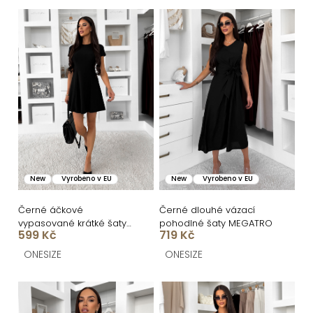
n
V
í
ý
p
p
r
i
o
s
d
p
u
r
k
o
New
Vyrobeno v EU
New
Vyrobeno v EU
t
d
ů
u
Černé áčkové
Černé dlouhé vázací
vypasované krátké šaty
pohodlné šaty MEGATRO
k
599 Kč
719 Kč
UTARALY
t
ONESIZE
ONESIZE
ů