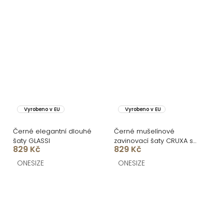
Vyrobeno v EU
Vyrobeno v EU
Černé elegantní dlouhé
Černé mušelínové
šaty GLASSI
zavinovací šaty CRUXA s
829 Kč
829 Kč
dlouhým rukávem
ONESIZE
ONESIZE