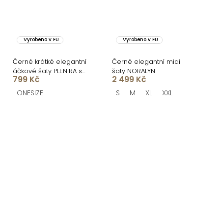
Vyrobeno v EU
Vyrobeno v EU
Černé krátké elegantní
Černé elegantní midi
áčkové šaty PLENIRA s
šaty NORALYN
799 Kč
2 499 Kč
krátkým rukávem
ONESIZE
S
M
XL
XXL