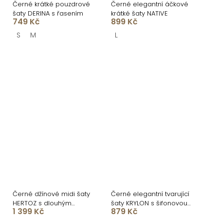
Černé krátké pouzdrové
Černé elegantní áčkové
šaty DERINA s řasením
krátké šaty NATIVE
749 Kč
899 Kč
S
M
L
Černé džínové midi šaty
Černé elegantní tvarující
HERTOZ s dlouhým
šaty KRYLON s šifonovou
1 399 Kč
879 Kč
rukávem
sukní