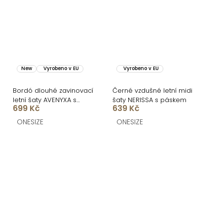
New
Vyrobeno v EU
Vyrobeno v EU
Bordó dlouhé zavinovací
Černé vzdušné letní midi
letní šaty AVENYXA s
šaty NERISSA s páskem
699 Kč
639 Kč
páskem
ONESIZE
ONESIZE