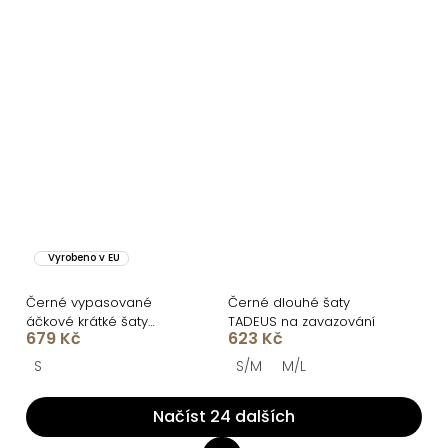
Vyrobeno v EU
Černé vypasované
Černé dlouhé šaty
áčkové krátké šaty
TADEUS na zavazování
679 Kč
623 Kč
ULJANA
S
S/M
M/L
Načíst 24 dalších