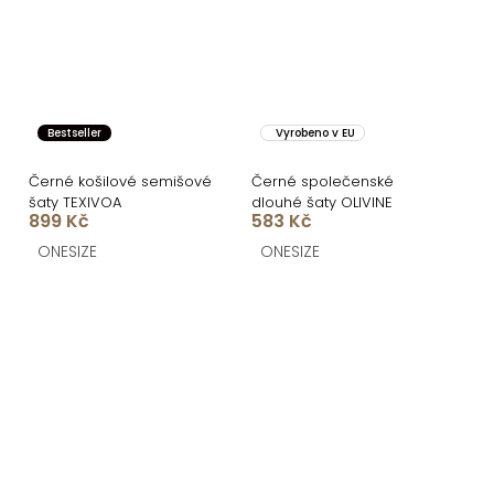
Bestseller
Vyrobeno v EU
Černé košilové semišové
Černé společenské
šaty TEXIVOA
dlouhé šaty OLIVINE
899 Kč
583 Kč
ONESIZE
ONESIZE