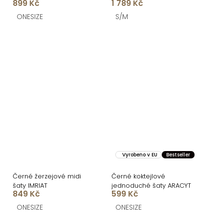
899 Kč
1 789 Kč
do V
ONESIZE
S/M
Vyrobeno v EU
Bestseller
Černé žerzejové midi
Černé koktejlové
šaty IMRIAT
jednoduché šaty ARACYT
849 Kč
599 Kč
ONESIZE
ONESIZE