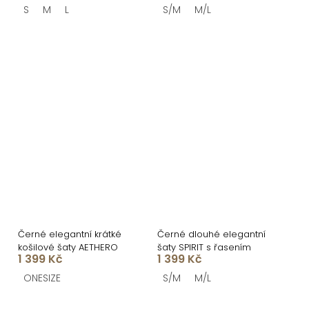
S
M
L
S/M
M/L
Černé elegantní krátké
Černé dlouhé elegantní
košilové šaty AETHERO
šaty SPIRIT s řasením
1 399 Kč
1 399 Kč
ONESIZE
S/M
M/L