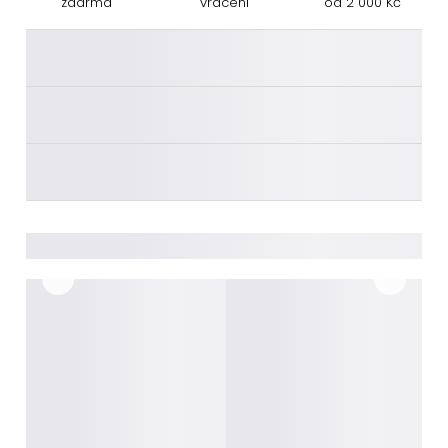
zdarma
vrácení
od 2 000 Kč
________
________
________