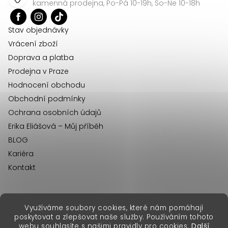
a
kamenná prodejna, Po-Pá 10-19h, So-Ne 10-18h
t
í
Stav objednávky
Vrácení zboží
Doprava a platba
Prodejna v Praze
Hodnocení obchodu
Obchodní podmínky
Ochrana osobních údajů
Erika Eliášová – Můj příběh
BLOG
Kariéra
Kontakt
Využíváme soubory cookies, které nám pomáhají
erikafashion.sk
poskytovat a zlepšovat naše služby. Používáním tohoto
Copyright 2026
Erika Fashion
. Všechna práva vyhrazena.
webu souhlasíte s našimi pravidly pro cookies.
Další