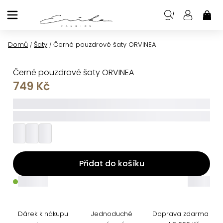
Přejít
na
NÁK
KOŠ
obsah
Domů
Šaty
Černé pouzdrové šaty ORVINEA
/
/
Černé pouzdrové šaty ORVINEA
749 Kč
_____
_________
Přidat do košíku
_____
_____
Dárek k nákupu
Jednoduché
Doprava zdarma