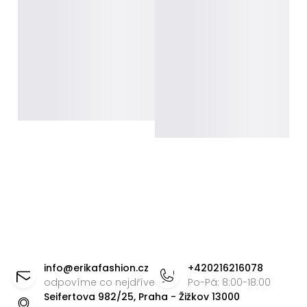
Z
á
info
@
erikafashion.cz
+420216216078
p
odpovíme co nejdříve
Po-Pá: 8:00-18:00
Seifertova 982/25, Praha - Žižkov 13000