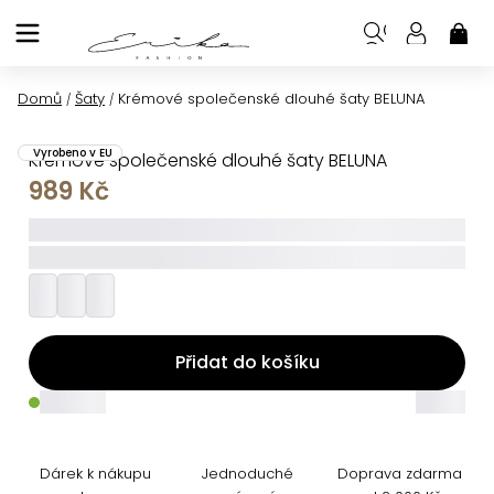
Přejít
na
NÁK
KOŠ
obsah
Domů
Šaty
Krémové společenské dlouhé šaty BELUNA
/
/
Vyrobeno v EU
Krémové společenské dlouhé šaty BELUNA
989 Kč
_____
_________
Přidat do košíku
_____
_____
Dárek k nákupu
Jednoduché
Doprava zdarma