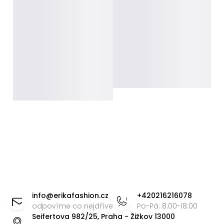
Z
á
info
@
erikafashion.cz
+420216216078
p
odpovíme co nejdříve
Po-Pá: 8:00-18:00
Seifertova 982/25, Praha - Žižkov 13000