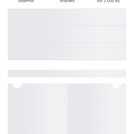
zdarma
vrácení
od 2 000 Kč
________
________
________