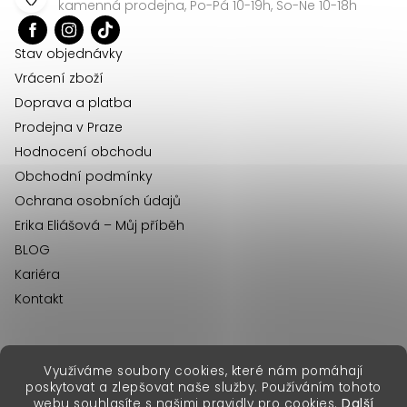
a
kamenná prodejna, Po-Pá 10-19h, So-Ne 10-18h
t
í
Stav objednávky
Vrácení zboží
Doprava a platba
Prodejna v Praze
Hodnocení obchodu
Obchodní podmínky
Ochrana osobních údajů
Erika Eliášová – Můj příběh
BLOG
Kariéra
Kontakt
Využíváme soubory cookies, které nám pomáhají
erikafashion.sk
poskytovat a zlepšovat naše služby. Používáním tohoto
Copyright 2026
Erika Fashion
. Všechna práva vyhrazena.
webu souhlasíte s našimi pravidly pro cookies.
Další