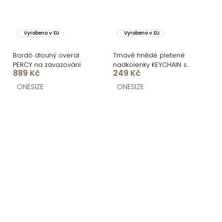
Vyrobeno v EU
Vyrobeno v EU
Bordó dlouhý overal
Tmavě hnědé pletené
PERCY na zavazování
nadkolenky KEYCHAIN s
889 Kč
249 Kč
mašlí
ONESIZE
ONESIZE