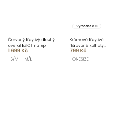
Vyrobeno v EU
Červený třpytivý dlouhý
Krémové třpytivé
overal EZIOT na zip
flitrované kalhoty
1 699 Kč
799 Kč
NULDIRA
S/M
M/L
ONESIZE