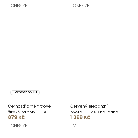
ONESIZE
ONESIZE
Vyrobeno v EU
Černostříbrné flitrové
Červený elegantní
široké kalhoty HEKATE
overal EDIVAD na jedno
879 Kč
1 399 Kč
rameno
ONESIZE
M
L