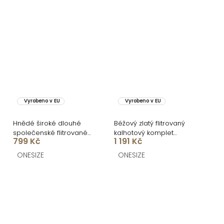
Vyrobeno v EU
Vyrobeno v EU
Hnědé široké dlouhé
Béžový zlatý flitrovaný
společenské flitrované
kalhotový komplet
799 Kč
1 191 Kč
kalhoty NULDIRA
BEMARI
ONESIZE
ONESIZE