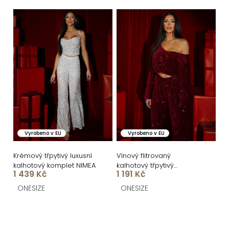
ů
Vyrobeno v EU
Vyrobeno v EU
Krémový třpytivý luxusní
Vínový flitrovaný
kalhotový komplet NIMEA
kalhotový třpytivý
1 439 Kč
1 191 Kč
komplet BEMARI
ONESIZE
ONESIZE