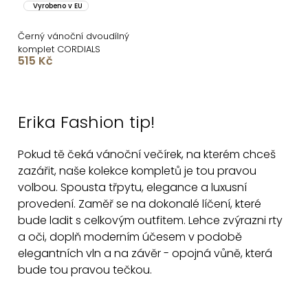
Vyrobeno v EU
Černý vánoční dvoudílný
komplet CORDIALS
515 Kč
O
v
Erika Fashion tip!
l
á
Pokud tě čeká vánoční večírek, na kterém chceš
d
zazářit, naše kolekce kompletů je tou pravou
a
volbou. Spousta třpytu, elegance a luxusní
c
provedení. Zaměř se na dokonalé líčení, které
í
bude ladit s celkovým outfitem. Lehce zvýrazni rty
p
a oči, doplň moderním účesem v podobě
r
elegantních vln a na závěr - opojná vůně, která
v
bude tou pravou tečkou.
k
y