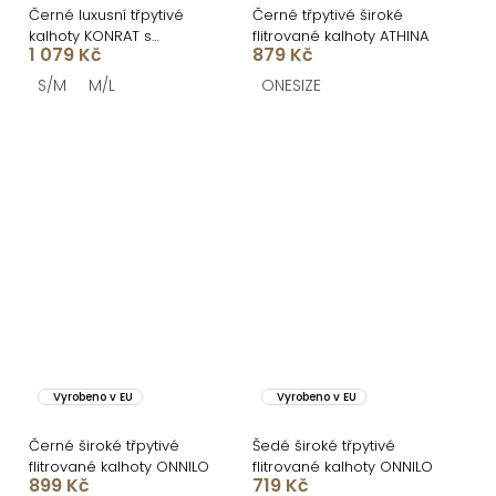
Černé luxusní třpytivé
Černé třpytivé široké
kalhoty KONRAT s
flitrované kalhoty ATHINA
1 079 Kč
879 Kč
kamínky
S/M
M/L
ONESIZE
Vyrobeno v EU
Vyrobeno v EU
Černé široké třpytivé
Šedé široké třpytivé
flitrované kalhoty ONNILO
flitrované kalhoty ONNILO
899 Kč
719 Kč