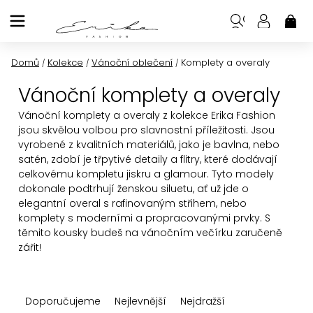
Přejít
na
NÁK
KOŠ
obsah
Domů
Kolekce
Vánoční oblečení
Komplety a overaly
/
/
/
Vánoční komplety a overaly
Vánoční komplety a
overaly z kolekce Erika Fashion
jsou skvělou volbou pro slavnostní příležitosti. Jsou
vyrobené z kvalitních materiálů, jako je bavlna, nebo
satén, zdobí je třpytivé detaily a flitry, které dodávají
celkovému kompletu jiskru a glamour. Tyto modely
dokonale podtrhují ženskou siluetu, ať už jde o
elegantní overal s rafinovaným střihem, nebo
komplety s moderními a propracovanými prvky. S
těmito kousky budeš na vánočním večírku zaručeně
zářit!
Ř
Doporučujeme
Nejlevnější
Nejdražší
a