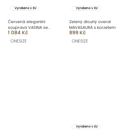
Vyrobeno v EU
Vyrobeno v EU
Červená elegantní
Zelený dlouhý overal
souprava VASINA se
MAVASAURA s korzetem
1 084 Kč
899 Kč
sakem
ONESIZE
ONESIZE
Vyrobeno v EU