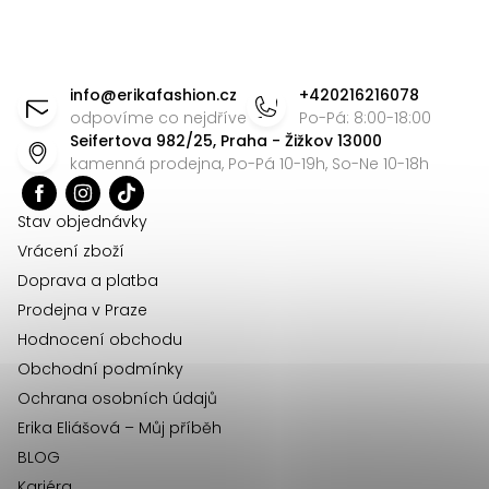
v
Z
ý
p
á
info
@
erikafashion.cz
+420216216078
i
p
odpovíme co nejdříve
Po-Pá: 8:00-18:00
s
Seifertova 982/25, Praha - Žižkov 13000
a
u
kamenná prodejna, Po-Pá 10-19h, So-Ne 10-18h
t
í
Stav objednávky
Vrácení zboží
Doprava a platba
Prodejna v Praze
Hodnocení obchodu
Obchodní podmínky
Ochrana osobních údajů
Erika Eliášová – Můj příběh
BLOG
Kariéra