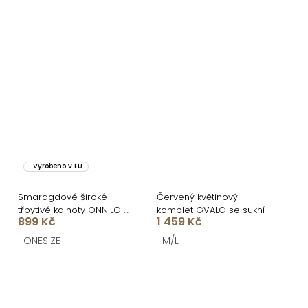
Vyrobeno v EU
Smaragdové široké
Červený květinový
třpytivé kalhoty ONNILO s
komplet GVALO se sukní
899 Kč
1 459 Kč
flitry
ONESIZE
M/L