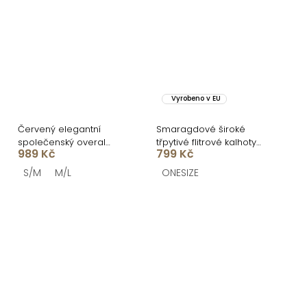
Vyrobeno v EU
Červený elegantní
Smaragdové široké
společenský overal
třpytivé flitrové kalhoty
989 Kč
799 Kč
TORAVIE
NULDIRA
S/M
M/L
ONESIZE