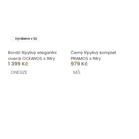
Vyrobeno v EU
Bordó třpytivý elegantní
Černý třpytivý komplet
overal OCEANOS s flitry
PRIAMOS s flitry
1 399 Kč
979 Kč
ONESIZE
M/L