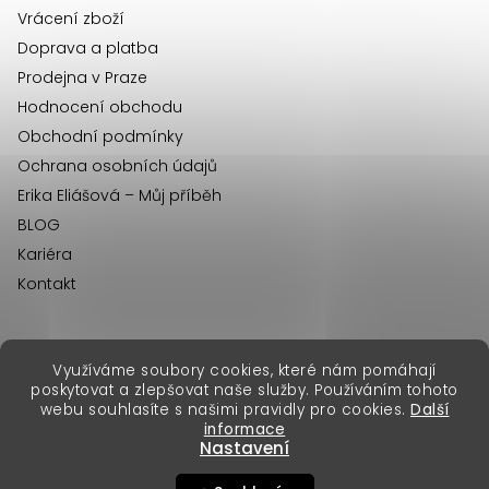
Vrácení zboží
Doprava a platba
Prodejna v Praze
Hodnocení obchodu
Obchodní podmínky
Ochrana osobních údajů
Erika Eliášová – Můj příběh
BLOG
Kariéra
Kontakt
Využíváme soubory cookies, které nám pomáhají
erikafashion.sk
poskytovat a zlepšovat naše služby. Používáním tohoto
Copyright 2026
Erika Fashion
. Všechna práva vyhrazena.
webu souhlasíte s našimi pravidly pro cookies.
Další
Vytvořil Shoptet Premium
&
informace
Nastavení