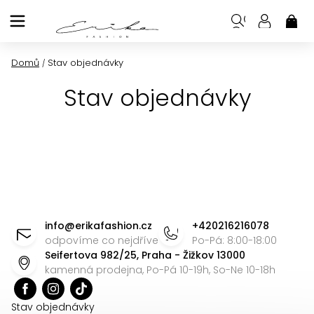
Přejít
na
NÁK
KOŠ
obsah
Domů
Stav objednávky
/
Stav objednávky
Z
á
info
@
erikafashion.cz
+420216216078
p
odpovíme co nejdříve
Po-Pá: 8:00-18:00
Seifertova 982/25, Praha - Žižkov 13000
a
kamenná prodejna, Po-Pá 10-19h, So-Ne 10-18h
t
í
Stav objednávky