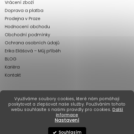
Vrácení zboží
Doprava a platba
Prodejna v Praze
Hodnocení obchodu
Obchodní podmínky
Ochrana osobních údajů
Erika Eliášová – Můj příběh
BLOG
Kariéra
Kontakt
Využíváme soubory cookies, které nám pomáhají
erikafashion.sk
poskytovat a zlepšovat naše služby. Používáním tohoto
Copyright 2026
Erika Fashion
. Všechna práva vyhrazena.
webu souhlasíte s našimi pravidly pro cookies.
Další
Vytvořil Shoptet Premium
&
informace
Nastavení
Souhlasím