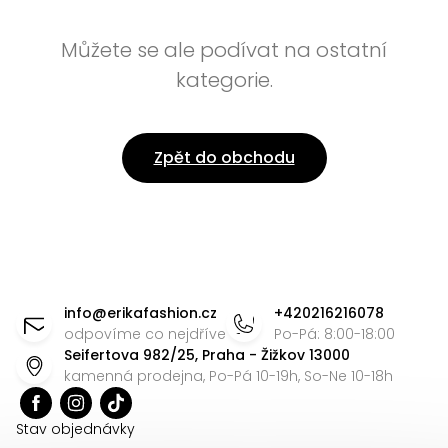
Můžete se ale podívat na ostatní
kategorie.
Zpět do obchodu
Z
á
info
@
erikafashion.cz
+420216216078
p
odpovíme co nejdříve
Po-Pá: 8:00-18:00
Seifertova 982/25, Praha - Žižkov 13000
a
kamenná prodejna, Po-Pá 10-19h, So-Ne 10-18h
t
í
Stav objednávky