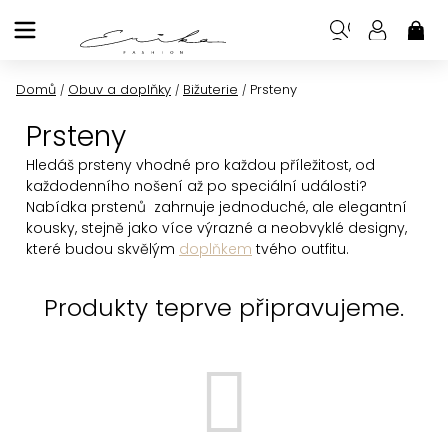
Přejít
na
NÁK
KOŠ
obsah
Domů
Obuv a doplňky
Bižuterie
Prsteny
/
/
/
Prsteny
Hledáš prsteny vhodné pro každou příležitost, od
každodenního nošení až po speciální události?
Nabídka prstenů zahrnuje jednoduché, ale elegantní
kousky, stejně jako více výrazné a neobvyklé designy,
které budou skvělým
doplňkem
tvého outfitu.
Produkty teprve připravujeme.