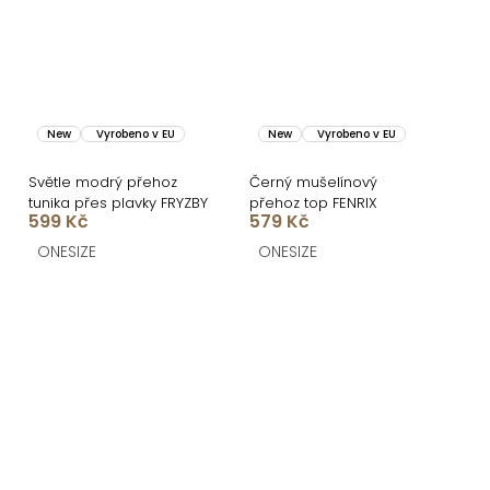
New
Vyrobeno v EU
New
Vyrobeno v EU
Světle modrý přehoz
Černý mušelínový
tunika přes plavky FRYZBY
přehoz top FENRIX
599 Kč
579 Kč
ONESIZE
ONESIZE