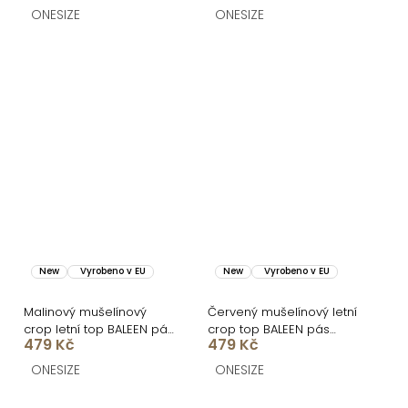
ONESIZE
ONESIZE
New
Vyrobeno v EU
New
Vyrobeno v EU
Malinový mušelínový
Červený mušelínový letní
crop letní top BALEEN pás
crop top BALEEN pás
479 Kč
479 Kč
přes prsa
přes prsa
ONESIZE
ONESIZE