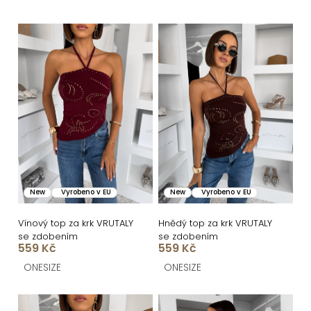
e
n
V
í
ý
p
p
r
i
o
s
d
p
u
r
k
o
New
Vyrobeno v EU
New
Vyrobeno v EU
t
d
ů
u
Vínový top za krk VRUTALY
Hnědý top za krk VRUTALY
se zdobením
se zdobením
k
559 Kč
559 Kč
t
ONESIZE
ONESIZE
ů