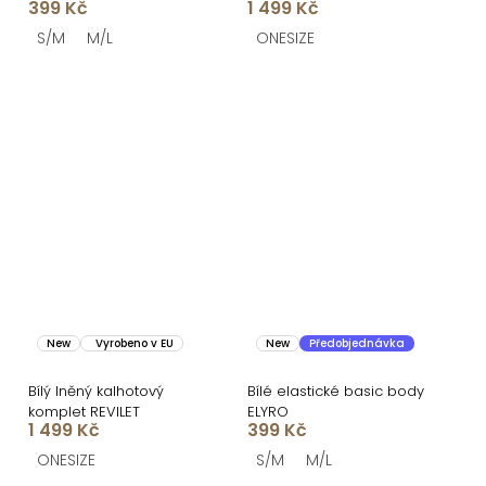
399 Kč
1 499 Kč
S/M
M/L
ONESIZE
New
Vyrobeno v EU
New
Předobjednávka
Bílý lněný kalhotový
Bílé elastické basic body
komplet REVILET
ELYRO
1 499 Kč
399 Kč
ONESIZE
S/M
M/L