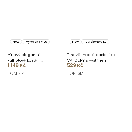
New
Vyrobeno v EU
New
Vyrobeno v EU
Vínový elegantní
Tmavě modré basic tílko
kalhotový kostým
VATOURY s výstřihem
1 149 Kč
529 Kč
STRENEA
ONESIZE
ONESIZE