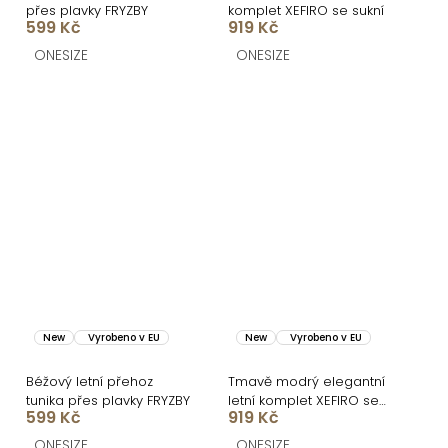
přes plavky FRYZBY
komplet XEFIRO se sukní
599 Kč
919 Kč
ONESIZE
ONESIZE
New
Vyrobeno v EU
New
Vyrobeno v EU
Béžový letní přehoz
Tmavě modrý elegantní
tunika přes plavky FRYZBY
letní komplet XEFIRO se
599 Kč
919 Kč
sukní
ONESIZE
ONESIZE