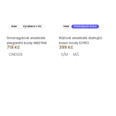
New
Vyrobeno v EU
New
Předobjednávka
Smaragdové elastické
Růžové elastické stahující
elegantní body MILEYNA
basic body ELYRO
719 Kč
399 Kč
ONESIZE
S/M
M/L