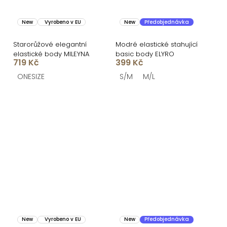
New
Vyrobeno v EU
New
Předobjednávka
Starorůžové elegantní
Modré elastické stahující
elastické body MILEYNA
basic body ELYRO
719 Kč
399 Kč
ONESIZE
S/M
M/L
New
Vyrobeno v EU
New
Předobjednávka