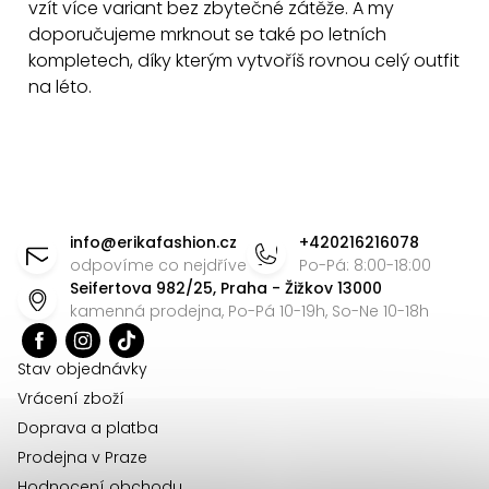
vzít více variant bez zbytečné zátěže. A my
s
doporučujeme mrknout se také po letních
u
kompletech, díky kterým vytvoříš rovnou celý outfit
na léto.
Z
á
info
@
erikafashion.cz
+420216216078
p
odpovíme co nejdříve
Po-Pá: 8:00-18:00
Seifertova 982/25, Praha - Žižkov 13000
a
kamenná prodejna, Po-Pá 10-19h, So-Ne 10-18h
t
í
Stav objednávky
Vrácení zboží
Doprava a platba
Prodejna v Praze
Hodnocení obchodu