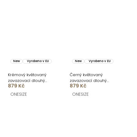
New
Vyrobeno v EU
New
Vyrobeno v EU
Krémový květovaný
Černý květovaný
zavazovací dlouhý
zavazovací dlouhý
879 Kč
879 Kč
cardigan PORTYS
cardigan PORTYS
ONESIZE
ONESIZE