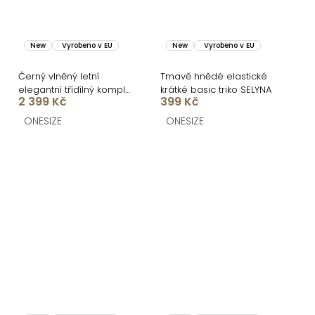
New
Vyrobeno v EU
New
Vyrobeno v EU
Černý vlněný letní
Tmavě hnědé elastické
elegantní třídílný komplet
krátké basic triko SELYNA
2 399 Kč
399 Kč
ITALIAN
ONESIZE
ONESIZE