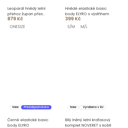
Leopardí hnědý letní
Hnědé elastické basic
přehoz župan přes
body ELYRO s výstřihem
879 Kč
399 Kč
plavky LEITA
ONESIZE
S/M
M/L
New
Předobjednávka
New
Vyrobeno v EU
Černé elastické basic
Bílý lněný letní kraťasový
body ELYRO
komplet NOVERET s košilí