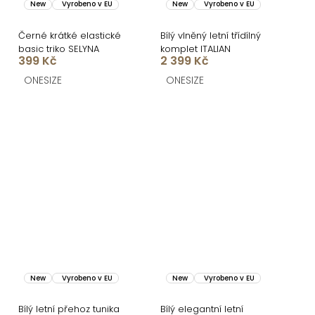
New
Vyrobeno v EU
New
Vyrobeno v EU
Černé krátké elastické
Bílý vlněný letní třídílný
basic triko SELYNA
komplet ITALIAN
399 Kč
2 399 Kč
ONESIZE
ONESIZE
New
Vyrobeno v EU
New
Vyrobeno v EU
Bílý letní přehoz tunika
Bílý elegantní letní