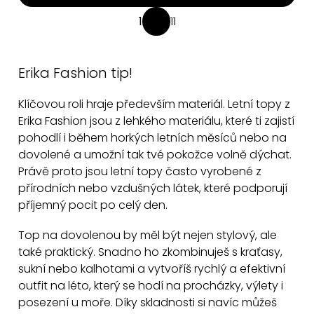
O
1
11
S
v
t
l
r
á
Erika Fashion tip!
á
d
n
Klíčovou roli hraje především materiál. Letní topy z
a
k
Erika Fashion jsou z lehkého materiálu, které ti zajistí
c
o
pohodlí i během horkých letních měsíců nebo na
v
í
dovolené a umožní tak tvé pokožce volně dýchat.
á
p
Právě proto jsou letní topy často vyrobené z
n
r
přírodních nebo vzdušných látek, které podporují
í
v
příjemný pocit po celý den.
k
y
Top na dovolenou by měl být nejen stylový, ale
v
také praktický. Snadno ho zkombinuješ s kraťasy,
ý
sukní nebo kalhotami a vytvoříš rychlý a efektivní
outfit na léto, který se hodí na procházky, výlety i
p
posezení u moře. Díky skladnosti si navíc můžeš
i