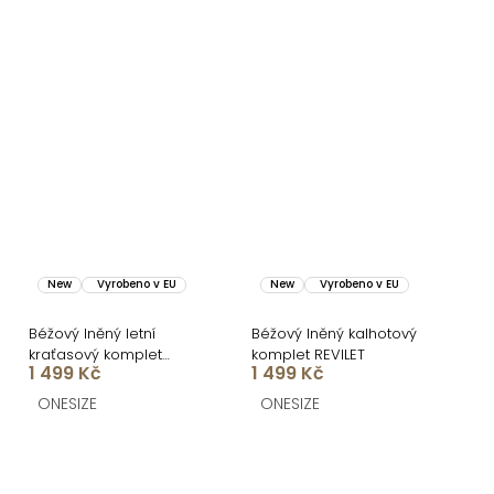
New
Vyrobeno v EU
New
Vyrobeno v EU
Béžový lněný letní
Béžový lněný kalhotový
kraťasový komplet
komplet REVILET
1 499 Kč
1 499 Kč
NOVERET s košilí
ONESIZE
ONESIZE