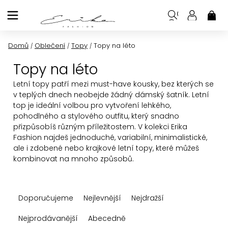
Přejít
na
NÁK
KOŠ
obsah
Domů
Oblečení
Topy
Topy na léto
/
/
/
Topy na léto
Letní topy patří mezi must-have kousky, bez kterých se
v teplých dnech neobejde žádný dámský šatník. Letní
top je ideální volbou pro vytvoření lehkého,
pohodlného a stylového outfitu, který snadno
přizpůsobíš různým příležitostem. V kolekci Erika
Fashion najdeš jednoduché, variabilní, minimalistické,
ale i zdobené nebo krajkové letní topy, které můžeš
kombinovat na mnoho způsobů.
Ř
Doporučujeme
Nejlevnější
Nejdražší
a
z
Nejprodávanější
Abecedně