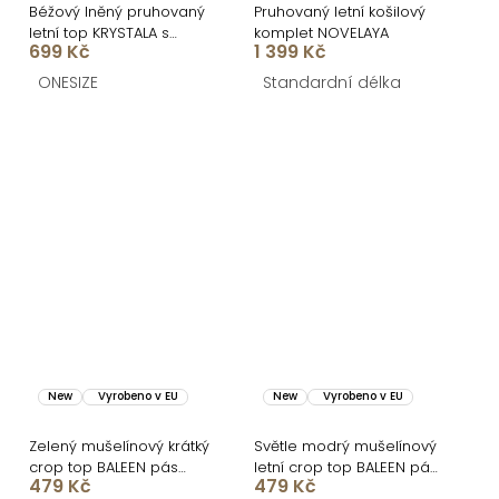
Béžový lněný pruhovaný
Pruhovaný letní košilový
letní top KRYSTALA s
komplet NOVELAYA
699 Kč
1 399 Kč
bavlnou
ONESIZE
Standardní délka
New
Vyrobeno v EU
New
Vyrobeno v EU
Zelený mušelínový krátký
Světle modrý mušelínový
crop top BALEEN pás
letní crop top BALEEN pás
479 Kč
479 Kč
přes prsa
přes prsa