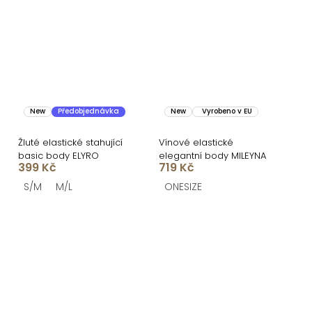
New
Předobjednávka
New
Vyrobeno v EU
Žluté elastické stahující
Vínové elastické
basic body ELYRO
elegantní body MILEYNA
399 Kč
719 Kč
S/M
M/L
ONESIZE