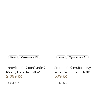
New
Vyrobeno v EU
New
Vyrobeno v EU
Tmavě hnědý letní vlněný
Šedohnědý mušelínový
třídílný komplet ITALIAN
letní přehoz top FENRIX
2 399 Kč
579 Kč
ONESIZE
ONESIZE