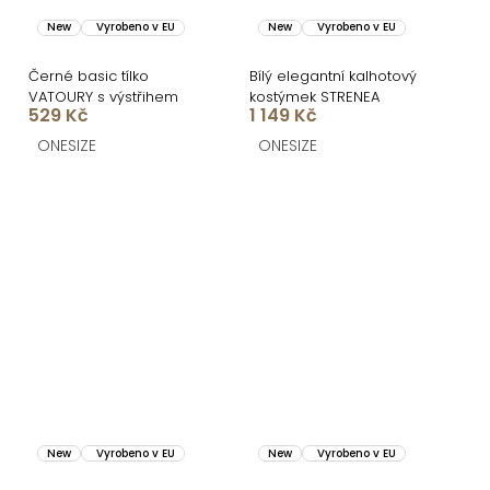
New
Vyrobeno v EU
New
Vyrobeno v EU
Černé basic tílko
Bílý elegantní kalhotový
VATOURY s výstřihem
kostýmek STRENEA
529 Kč
1 149 Kč
ONESIZE
ONESIZE
New
Vyrobeno v EU
New
Vyrobeno v EU