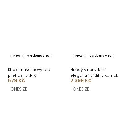
New
Vyrobeno v EU
New
Vyrobeno v EU
Khaki mušelínový top
Hnědý vlněný letní
přehoz FENRIX
elegantní třídílný komplet
579 Kč
2 399 Kč
ITALIAN
ONESIZE
ONESIZE