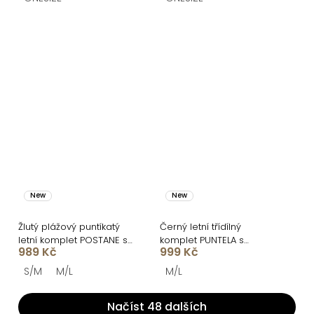
New
New
Žlutý plážový puntíkatý
Černý letní třídílný
letní komplet POSTANE se
komplet PUNTELA s
989 Kč
999 Kč
sukní
legínami
S/M
M/L
M/L
Načíst 48 dalších