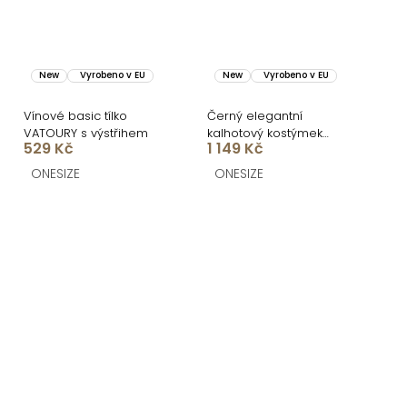
New
Vyrobeno v EU
New
Vyrobeno v EU
Vínové basic tílko
Černý elegantní
VATOURY s výstřihem
kalhotový kostýmek
529 Kč
1 149 Kč
STRENEA
ONESIZE
ONESIZE