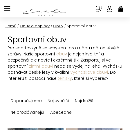
Přejít
na
NÁK
KOŠ
obsah
Domů
Obuv a doplňky
Obuv
Sportovní obuv
/
/
/
Sportovní obuv
Pro sportovkyně se smyslem pro módu máme skvělé
zprávy! Naše sportovní
obuv
je nejen kvalitní a
bezpečná, ale navíc i extrémně šik. Zasportuj si ve
sportovní
zimní obuvi
nebo se vydej na lehčí vycházku
poznávat české lesy v kvalitní
vycházkové obuvi
. Do
interiéru ti postačí naše
tenisky
. Které si vybereš?
Ř
Doporučujeme
Nejlevnější
Nejdražší
a
z
Nejprodávanější
Abecedně
e