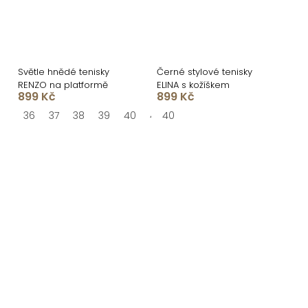
Světle hnědé tenisky
Černé stylové tenisky
RENZO na platformě
ELINA s kožíškem
899 Kč
899 Kč
36
37
38
39
40
41
40