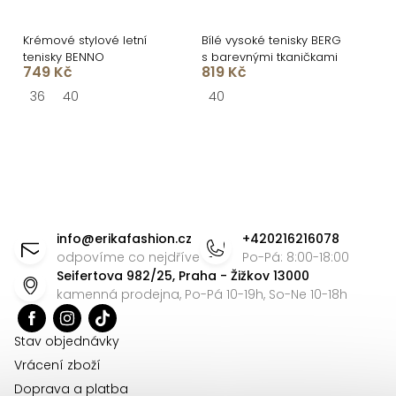
Krémové stylové letní
Bílé vysoké tenisky BERG
tenisky BENNO
s barevnými tkaničkami
749 Kč
819 Kč
36
40
40
O
v
l
á
Z
d
á
info
@
erikafashion.cz
+420216216078
a
p
odpovíme co nejdříve
Po-Pá: 8:00-18:00
c
Seifertova 982/25, Praha - Žižkov 13000
a
í
kamenná prodejna, Po-Pá 10-19h, So-Ne 10-18h
t
p
r
í
Stav objednávky
v
Vrácení zboží
k
Doprava a platba