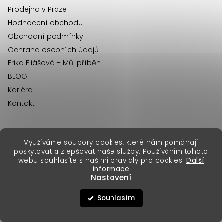
y
Prodejna v Praze
v
Hodnocení obchodu
ý
Obchodní podmínky
p
Ochrana osobních údajů
i
Erika Eliášová – Můj příběh
s
BLOG
u
Kariéra
Kontakt
Využíváme soubory cookies, které nám pomáhají
erikafashion.sk
poskytovat a zlepšovat naše služby. Používáním tohoto
Copyright 2026
Erika Fashion
. Všechna práva vyhrazena.
webu souhlasíte s našimi pravidly pro cookies.
Další
Vytvořil Shoptet Premium
&
informace
Nastavení
Souhlasím