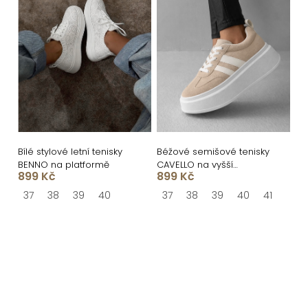
Bílé stylové letní tenisky
Béžové semišové tenisky
BENNO na platformě
CAVELLO na vyšší
899 Kč
899 Kč
platformě
37
38
39
40
37
38
39
40
41