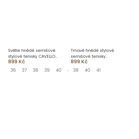
Světle hnědé semišové
Tmavě hnědé stylové
stylové tenisky CAVELLO
semišové tenisky
899 Kč
899 Kč
na platformě
CAVELLO na platformě
36
37
38
39
40
41
38
40
41