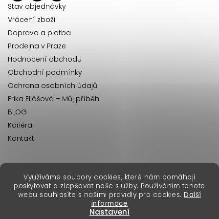
í
Stav objednávky
Vrácení zboží
Doprava a platba
Prodejna v Praze
Hodnocení obchodu
Obchodní podmínky
Ochrana osobních údajů
Erika Eliášová – Můj příběh
BLOG
Kariéra
Kontakt
Využíváme soubory cookies, které nám pomáhají
erikafashion.sk
poskytovat a zlepšovat naše služby. Používáním tohoto
Copyright 2026
Erika Fashion
. Všechna práva vyhrazena.
webu souhlasíte s našimi pravidly pro cookies.
Další
Vytvořil Shoptet Premium
&
informace
Nastavení