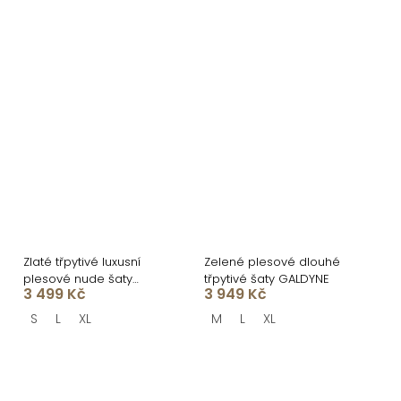
Zlaté třpytivé luxusní
Zelené plesové dlouhé
plesové nude šaty
třpytivé šaty GALDYNE
3 499 Kč
3 949 Kč
ROVENSA
S
L
XL
M
L
XL