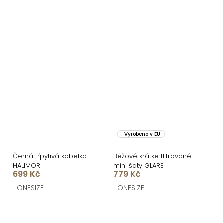
Vyrobeno v EU
Černá třpytivá kabelka
Béžové krátké flitrované
HALIMOR
mini šaty GLARE
699 Kč
779 Kč
ONESIZE
ONESIZE