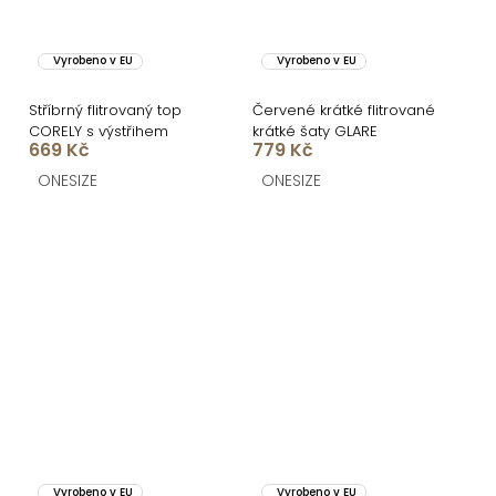
Vyrobeno v EU
Vyrobeno v EU
Stříbrný flitrovaný top
Červené krátké flitrované
CORELY s výstřihem
krátké šaty GLARE
669 Kč
779 Kč
ONESIZE
ONESIZE
Vyrobeno v EU
Vyrobeno v EU