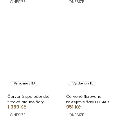
ONESIZE
ONESIZE
Vyrobeno v EU
Vyrobeno v EU
Červené společenské
Červené flitrované
flitrové dlouhé šaty
koktejlové šaty ELYSIA s
1 389 Kč
951 Kč
HENTARI
kraťásky
ONESIZE
ONESIZE