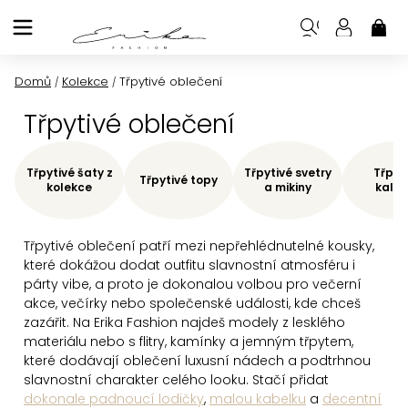
Přejít
na
NÁK
KOŠ
obsah
Domů
Kolekce
Třpytivé oblečení
/
/
Třpytivé oblečení
Třpytivé šaty z
Třpytivé svetry
Třpyt
Třpytivé topy
kolekce
a mikiny
kalho
Třpytivé oblečení patří mezi nepřehlédnutelné kousky,
které dokážou dodat outfitu slavnostní atmosféru i
párty vibe, a proto je dokonalou volbou pro večerní
akce, večírky nebo společenské události, kde chceš
zazářit. Na Erika Fashion najdeš modely z lesklého
materiálu nebo s flitry, kamínky a jemným třpytem,
které dodávají oblečení luxusní nádech a podtrhnou
slavnostní charakter celého looku. Stačí přidat
dokonale padnoucí lodičky
,
malou kabelku
a
decentní