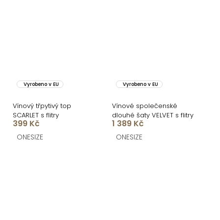
Vyrobeno v EU
Vyrobeno v EU
Vínový třpytivý top
Vínové společenské
SCARLET s flitry
dlouhé šaty VELVET s flitry
399 Kč
1 389 Kč
ONESIZE
ONESIZE