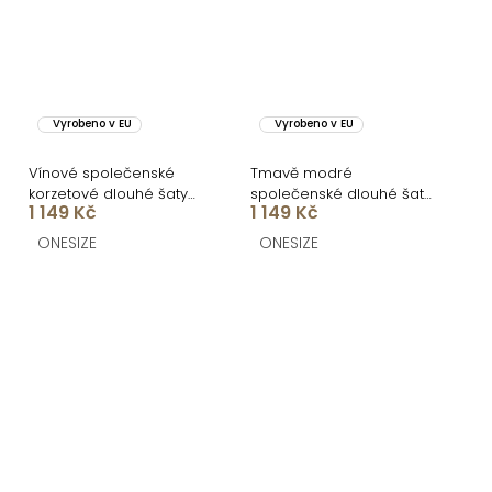
Vyrobeno v EU
Vyrobeno v EU
Vínové společenské
Tmavě modré
korzetové dlouhé šaty
společenské dlouhé šaty
1 149 Kč
1 149 Kč
FAYELA
FAYELA
ONESIZE
ONESIZE