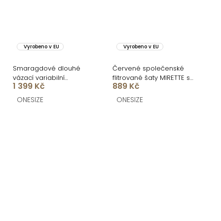
Vyrobeno v EU
Vyrobeno v EU
Smaragdové dlouhé
Červené společenské
vázací variabilní
flitrované šaty MIRETTE s
1 399 Kč
889 Kč
společenské šaty
drapováním
CUPAUCA
ONESIZE
ONESIZE