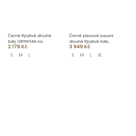
Černé třpytivé dlouhé
Černé plesové luxusní
šaty ORYNTHIA na
dlouhé třpytivé šaty
2 179 Kč
3 949 Kč
ramínka
GALDYNE s rozparkem
S
M
L
S
M
L
XL