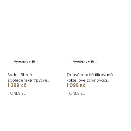
Vyrobeno v EU
Vyrobeno v EU
Šedostříbrné
Tmavě modré flitrované
společenské třpytivé
koktejlové zavinovací
1 389 Kč
1 099 Kč
dlouhé šaty KAILINA
šaty ARDELE
ONESIZE
ONESIZE