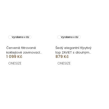
Vyrobeno v EU
Vyrobeno v EU
Červené flitrované
Šedý elegantní třpytivý
koktejlové zavinovací
top ZAVIET s dlouhým
1 099 Kč
879 Kč
šaty ARDELE
rukávem
ONESIZE
ONESIZE