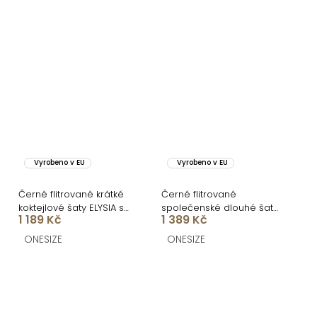
Vyrobeno v EU
Vyrobeno v EU
Černé flitrované krátké
Černé flitrované
koktejlové šaty ELYSIA s
společenské dlouhé šaty
1 189 Kč
1 389 Kč
kraťásky
SCINTIA
ONESIZE
ONESIZE