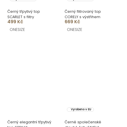
Černý třpytivý top
Černý flitrovaný top
SCARLET s flitry
CORELY s výstřihem
499 Kč
669 Kč
ONESIZE
ONESIZE
Vyrobeno v EU
Černý elegantní třpytivý
Černé společenské