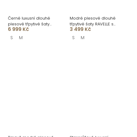
Černé luxusní dlouhé
Modré plesové dlouhé
plesové třpytivé šaty
třpytivé šaty RAVELLE s
6 999 Kč
3 499 Kč
ISOLANE
rozparkem
S
M
S
M