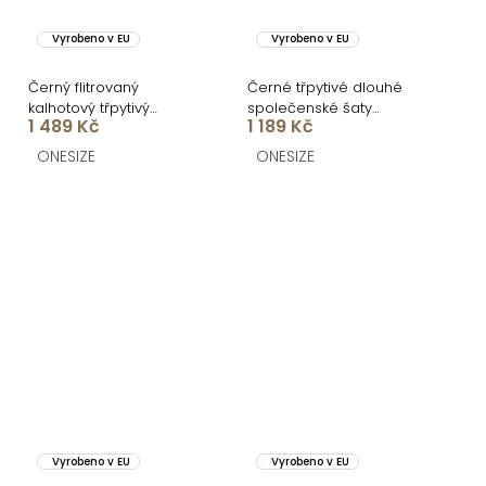
Vyrobeno v EU
Vyrobeno v EU
Černý flitrovaný
Černé třpytivé dlouhé
kalhotový třpytivý
společenské šaty
1 489 Kč
1 189 Kč
komplet BEMARI
ZUNETRA s výstřihem
ONESIZE
ONESIZE
Vyrobeno v EU
Vyrobeno v EU