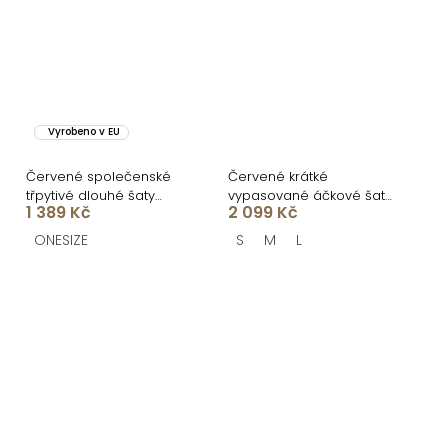
Vyrobeno v EU
Červené společenské
Červené krátké
třpytivé dlouhé šaty
vypasované áčkové šaty
1 389 Kč
2 099 Kč
KAILINA
MIRELYS s kamínky
ONESIZE
S
M
L