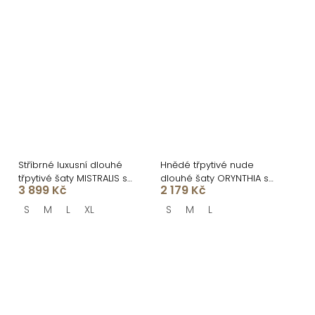
Stříbrné luxusní dlouhé
Hnědé třpytivé nude
třpytivé šaty MISTRALIS s
dlouhé šaty ORYNTHIA s
3 899 Kč
2 179 Kč
rozparkem
kamínky
S
M
L
XL
S
M
L