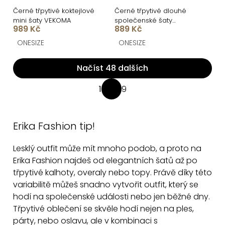
Černé třpytivé koktejlové
Černé třpytivé dlouhé
mini šaty VEKOMA
společenské šaty
989 Kč
889 Kč
CELINEA na ramínka
ONESIZE
ONESIZE
Načíst 48 dalších
O
1
9
S
v
t
l
r
á
Erika Fashion tip!
á
d
n
Lesklý outfit může mít mnoho podob, a proto na
a
k
Erika Fashion najdeš od elegantních šatů až po
c
o
třpytivé kalhoty, overaly nebo topy. Právě díky této
v
í
variabilitě můžeš snadno vytvořit outfit, který se
á
p
hodí na společenské události nebo jen běžné dny.
n
r
Třpytivé oblečení se skvěle hodí nejen na ples,
í
v
párty, nebo oslavu, ale v kombinaci s