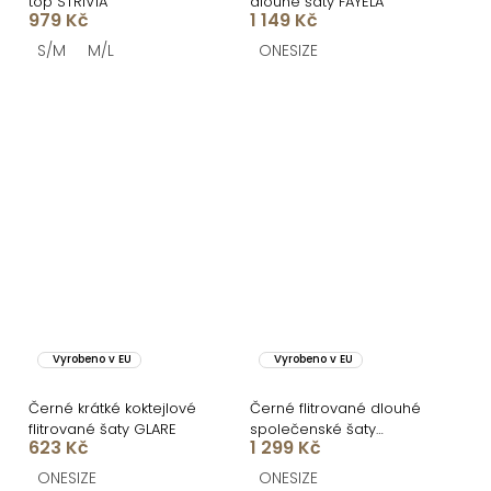
top STRIVIA
dlouhé šaty FAYELA
979 Kč
1 149 Kč
S/M
M/L
ONESIZE
Vyrobeno v EU
Vyrobeno v EU
Černé krátké koktejlové
Černé flitrované dlouhé
flitrované šaty GLARE
společenské šaty
623 Kč
1 299 Kč
MIDNIGHT
ONESIZE
ONESIZE