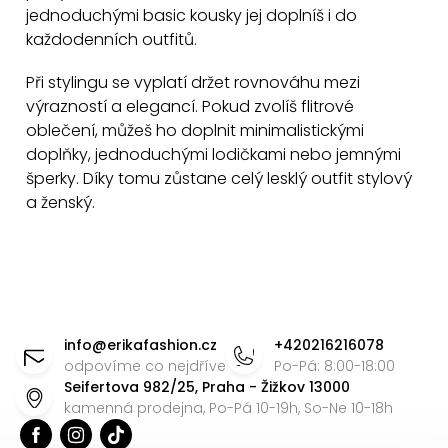
k
jednoduchými basic kousky jej doplníš i do
y
každodenních outfitů.
v
ý
Při stylingu se vyplatí držet rovnováhu mezi
výrazností a elegancí. Pokud zvolíš flitrové
p
oblečení, můžeš ho doplnit minimalistickými
i
doplňky, jednoduchými lodičkami nebo jemnými
s
šperky. Díky tomu zůstane celý lesklý outfit stylový
u
a ženský.
Z
á
info
@
erikafashion.cz
+420216216078
p
odpovíme co nejdříve
Po-Pá: 8:00-18:00
Seifertova 982/25, Praha - Žižkov 13000
a
kamenná prodejna, Po-Pá 10-19h, So-Ne 10-18h
t