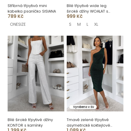
ů
u
Stříbrná třpytivá mini
Bílé třpytivé wide leg
kabelka psaníčko SISIANA
široké džíny WOALAT s
k
789 Kč
999 Kč
kamínky
t
ONESIZE
S
M
L
XL
ů
Vyrobeno v EU
Bílé široké třpytivé džíny
Tmavě zelené třpytivé
KONTOR s kamínky
asymetrické koktejlové
1 399 Kč
1 089 Kč
šaty OTYLDA