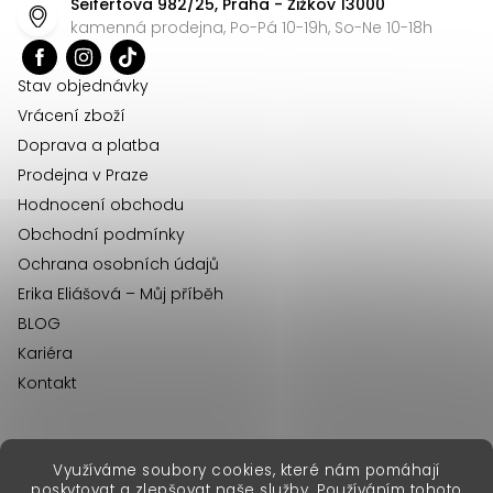
Seifertova 982/25, Praha - Žižkov 13000
a
kamenná prodejna, Po-Pá 10-19h, So-Ne 10-18h
t
í
Stav objednávky
Vrácení zboží
Doprava a platba
Prodejna v Praze
Hodnocení obchodu
Obchodní podmínky
Ochrana osobních údajů
Erika Eliášová – Můj příběh
BLOG
Kariéra
Kontakt
Využíváme soubory cookies, které nám pomáhají
erikafashion.sk
poskytovat a zlepšovat naše služby. Používáním tohoto