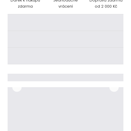
Dárek k nákupu
Jednoduché
Doprava zdarma
zdarma
vrácení
od 2 000 Kč
________
________
________