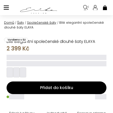
Přejít
na
NÁK
KOŠ
obsah
Domů
Šaty
Společenské šaty
Bílé elegantní společenské
/
/
/
dlouhé šaty ELAYA
Vyrobeno v EU
Bílé elegantní společenské dlouhé šaty ELAYA
2 399 Kč
_____
_________
Přidat do košíku
_____
_____