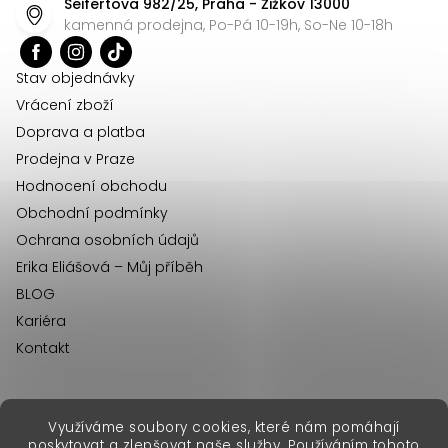
Seifertova 982/25, Praha - Žižkov 13000
a
kamenná prodejna, Po-Pá 10-19h, So-Ne 10-18h
t
í
Stav objednávky
Vrácení zboží
Doprava a platba
Prodejna v Praze
Hodnocení obchodu
Obchodní podmínky
Ochrana osobních údajů
Erika Eliášová – Můj příběh
BLOG
Kariéra
Kontakt
Využíváme soubory cookies, které nám pomáhají
erikafashion.sk
poskytovat a zlepšovat naše služby. Používáním tohoto