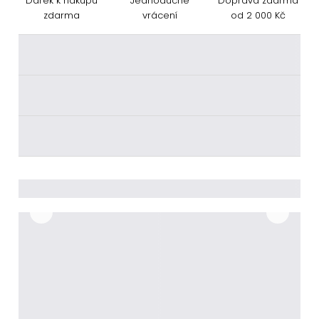
Dárek k nákupu
Jednoduché
Doprava zdarma
zdarma
vrácení
od 2 000 Kč
________
________
________