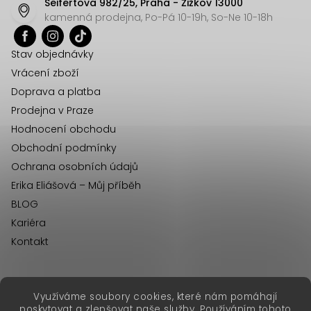
Seifertova 982/25, Praha - Žižkov 13000
a
kamenná prodejna, Po-Pá 10-19h, So-Ne 10-18h
t
í
Stav objednávky
Vrácení zboží
Doprava a platba
Prodejna v Praze
Hodnocení obchodu
Obchodní podmínky
Ochrana osobních údajů
Erika Eliášová – Můj příběh
BLOG
Kariéra
Kontakt
Využíváme soubory cookies, které nám pomáhají
erikafashion.sk
poskytovat a zlepšovat naše služby. Používáním tohoto