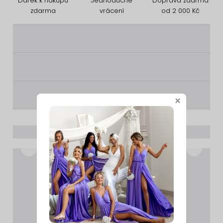
Dárek k nákupu
Jednoduché
Doprava zdarma
zdarma
vrácení
od 2 000 Kč
________
________
________
×