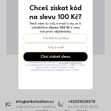
Chceš získat kód
na slevu 100 Kč?
Nech nám tu svůj e-mail a my se ti
odvděčíme
slevou 100 Kč
z ceny
tvé první objednávky.
Chci získat slevu
Odesláním formuláře souhlasíš se
zpracováním osobních údajů
a se zasíláním našich inspirativních newsletterů. Z odběru se můžeš
kdykoliv odhlásit v patičce každého z e-mailů.
Minimální hodnota nákupu pro uplatnění slevy je 1 500 Kč.
Z
á
info
@
erikafashion.cz
+420216216078
p
odpovíme co nejdříve
Po-Pá: 8:00-18:00