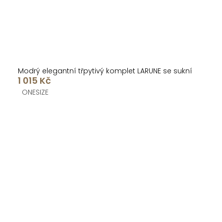
Modrý elegantní třpytivý komplet LARUNE se sukní
1 015 Kč
ONESIZE