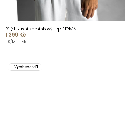
Bílý luxusní kamínkový top STRIVIA
1 399 Kč
S/M
M/L
Vyrobeno v EU