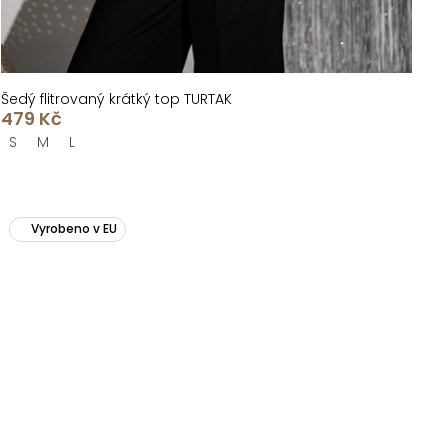
Šedý flitrovaný krátký top TURTAK
479 Kč
S
M
L
Vyrobeno v EU