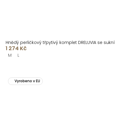
Hnědý perličkový třpytivý komplet DRELUVIA se sukní
1 274 Kč
M
L
Vyrobeno v EU