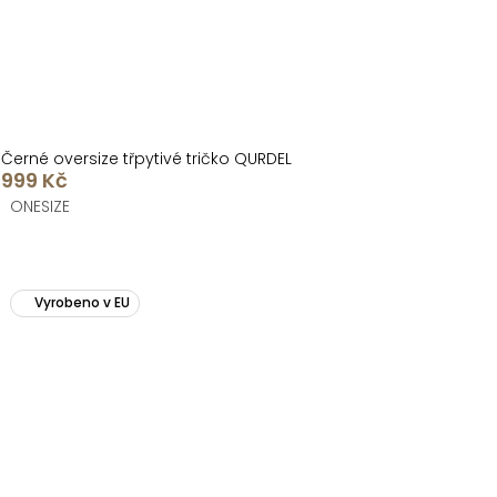
Černé oversize třpytivé tričko QURDEL
999 Kč
ONESIZE
Vyrobeno v EU