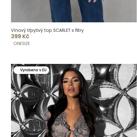
ů
Vínový třpytivý top SCARLET s flitry
399 Kč
ONESIZE
Vyrobeno v EU