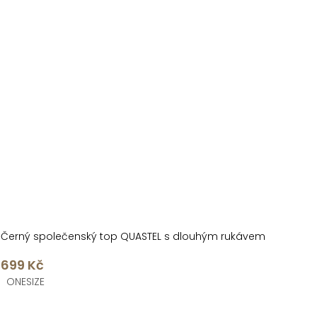
Černý společenský top QUASTEL s dlouhým rukávem
699 Kč
ONESIZE