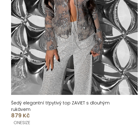
Šedý elegantní třpytivý top ZAVIET s dlouhým
rukávem
879 Kč
ONESIZE