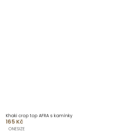
Khaki crop top AFRA s kamínky
165 Kč
ONESIZE