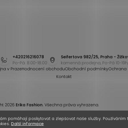
+420216216078
Seifertova 982/25, Praha - Žižko
Po-Pá: 8:00-18:00
kamenná prodejna, Po-Pá 10-19h,
jna v Praze
Hodnocení obchodu
Obchodní podmínky
Ochrana 
Kontakt
ht 2026
Erika Fashion
. Všechna práva vyhrazena.
nám pomáhají poskytovat a zlepšovat naše služby. Používáním
okies.
Další informace