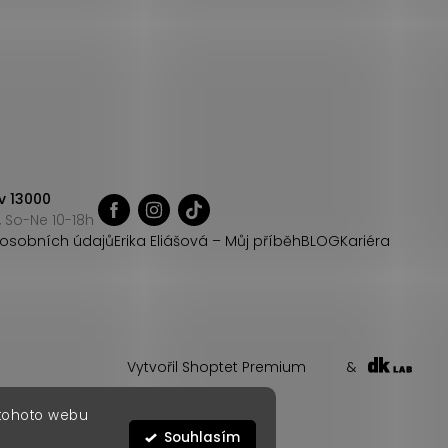
v 13000
 So-Ne 10-18h
osobních údajů
Erika Eliášová – Můj příběh
BLOG
Kariéra
Vytvořil Shoptet Premium
&
 tohoto webu
Souhlasím