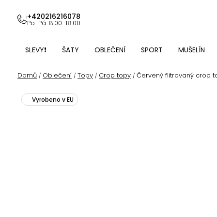
Přejít
na
+420216216078
Po-Pá: 8:00-18:00
obsah
SLEVY❗
ŠATY
OBLEČENÍ
SPORT
MUŠELÍN
Domů
Oblečení
Topy
Crop topy
Červený flitrovaný crop 
/
/
/
/
Vyrobeno v EU