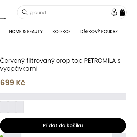
NÁKU
KOŠÍ
HOME & BEAUTY
KOLEKCE
DÁRKOVÝ POUKAZ
Červený flitrovaný crop top PETROMILA s
vycpávkami
699 Kč
_________
Přidat do košíku
_____
_____