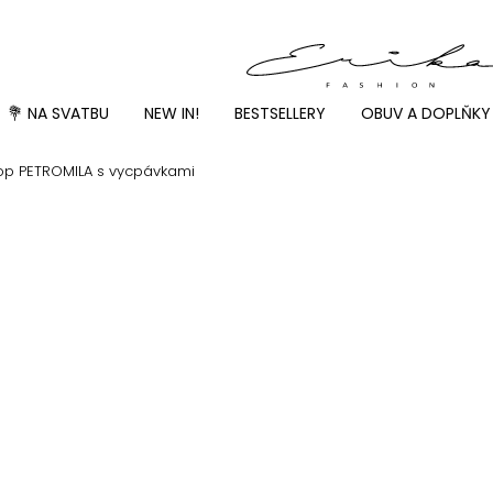
💐 NA SVATBU
NEW IN!
BESTSELLERY
OBUV A DOPLŇKY
top PETROMILA s vycpávkami