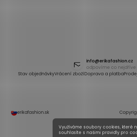
Z
á
info
@
erikafashion.cz
odpovíme co nejdříve
p
Stav objednávky
Vrácení zboží
Doprava a platba
Prode
a
t
í
erikafashion.sk
Copyrig
Využíváme soubory cookies, které 
souhlasíte s našimi pravidly pro co