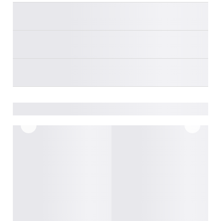
________
________
________