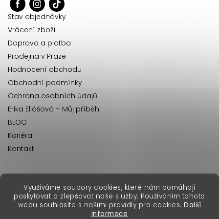
t
í
Stav objednávky
Vrácení zboží
Doprava a platba
Prodejna v Praze
Hodnocení obchodu
Obchodní podmínky
Ochrana osobních údajů
Erika Eliášová – Můj příběh
BLOG
Kariéra
Kontakt
Využíváme soubory cookies, které nám pomáhají
erikafashion.sk
poskytovat a zlepšovat naše služby. Používáním tohoto
Copyright 2026
Erika Fashion
. Všechna práva vyhrazena.
webu souhlasíte s našimi pravidly pro cookies.
Další
Vytvořil Shoptet Premium
&
informace