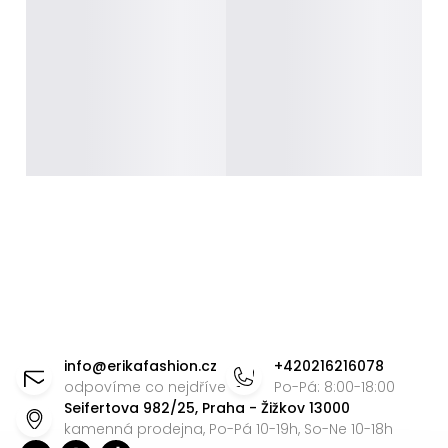
Z
á
info
@
erikafashion.cz
+420216216078
p
odpovíme co nejdříve
Po-Pá: 8:00-18:00
Seifertova 982/25, Praha - Žižkov 13000
a
kamenná prodejna, Po-Pá 10-19h, So-Ne 10-18h