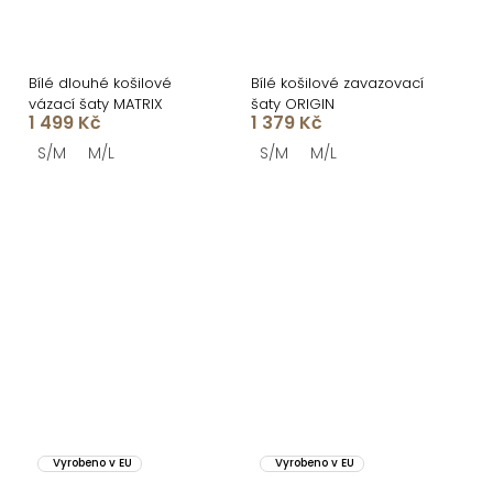
Bílé dlouhé košilové
Bílé košilové zavazovací
vázací šaty MATRIX
šaty ORIGIN
1 499 Kč
1 379 Kč
S/M
M/L
S/M
M/L
Vyrobeno v EU
Vyrobeno v EU