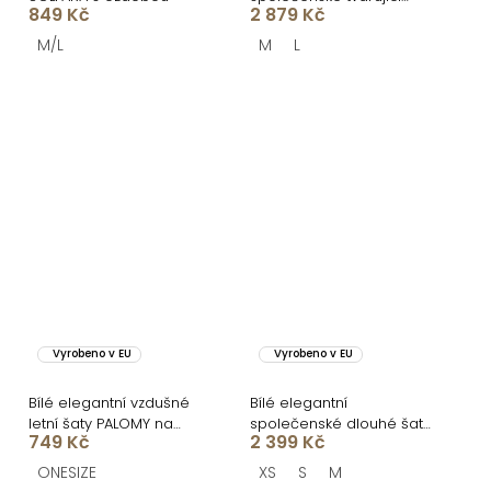
849 Kč
2 879 Kč
šaty LUVANTE s třásněmi
M/L
M
L
Vyrobeno v EU
Vyrobeno v EU
Bílé elegantní vzdušné
Bílé elegantní
letní šaty PALOMY na
společenské dlouhé šaty
749 Kč
2 399 Kč
ramínkách
ELAYA
ONESIZE
XS
S
M