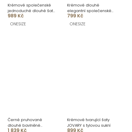
Krémové společenské
Krémové dlouhé
jednoduché dlouhé šaty
elegantní společenské
989 Kč
799 Kč
TEMIRA
šaty KALIXA s výstřihem
ONESIZE
ONESIZE
Černé pruhované
Krémové tvarující šaty
dlouhé bavlněné
JOVARY s tylovou sukní
1 839 Kč
899 Kč
zavinovací šaty NATURE