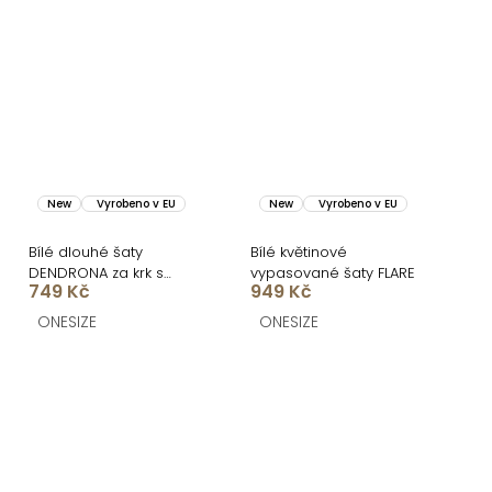
New
Vyrobeno v EU
New
Vyrobeno v EU
Bílé dlouhé šaty
Bílé květinové
DENDRONA za krk s
vypasované šaty FLARE
749 Kč
949 Kč
výstřihem
ONESIZE
ONESIZE