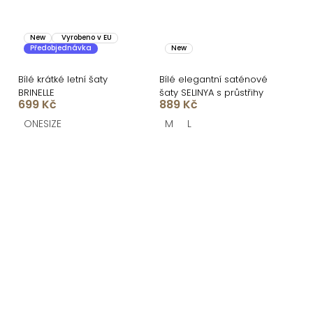
New
Vyrobeno v EU
Předobjednávka
New
Bílé krátké letní šaty
Bílé elegantní saténové
BRINELLE
šaty SELINYA s průstřihy
699 Kč
889 Kč
ONESIZE
M
L