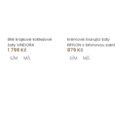
Bílé krajkové koktejlové
Krémové tvarující šaty
šaty VINDORA
KRYLON s šifonovou sukní
1 799 Kč
879 Kč
S/M
M/L
S/M
M/L