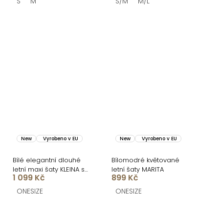
S
M
S/M
M/L
New
Vyrobeno v EU
New
Vyrobeno v EU
Bílé elegantní dlouhé
Bílomodré květované
letní maxi šaty KLEINA s
letní šaty MARITA
1 099 Kč
899 Kč
dlouhým rukávem
ONESIZE
ONESIZE