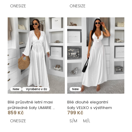
t
ONESIZE
ONESIZE
ů
New
Vyrobeno v EU
New
Bílé průsvitné letní maxi
Bílé dlouhé elegantní
průhledné šaty UMARIE s
šaty VELIXO s výstřihem
859 Kč
799 Kč
dlouhým rukávem
ONESIZE
S/M
M/L