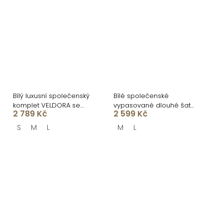
Bílý luxusní společenský
Bílé společenské
komplet VELDORA se
vypasované dlouhé šaty
2 789 Kč
2 599 Kč
sukní
BELSANTE s rozparkem
S
M
L
M
L