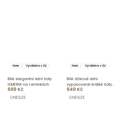
New
Vyrobeno v EU
New
Vyrobeno v EU
Bílé elegantní letní šaty
Bílé áčkové letní
ISMERIA na ramínkách
vypasované krátké šaty
699 Kč
649 Kč
BUMBLEE
ONESIZE
ONESIZE