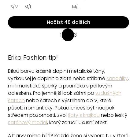
S/M
M/L
M/L
Načíst 48 dalších
O
1
3
S
v
t
l
r
á
Erika Fashion tip!
á
d
n
Bílou barvu krásně doplní metalické tóny,
a
k
vyzkoušej je doplnit o zlaté nebo stříbrné
sandálky
,
c
o
minimalistické šperky a psaníčko s perlovým
v
í
odleskem. Pro jemnější look sáhni po
vzdušných
á
p
šatech
nebo šatech s výstřihem do V, které
n
r
působí romanticky. Pokud chceš být naopak
í
v
středem pozornosti, zvol
šaty s krajkou
nebo lesklý
k
saténový model
, který zaručí luxusní efekt.
y
v
A barvy mimo bílé? Každá žena si vybere tu, v které