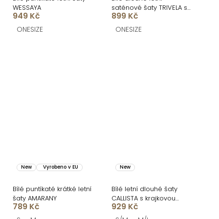
WESSAYA
saténové šaty TRIVELA s
949 Kč
899 Kč
puntíky
ONESIZE
ONESIZE
New
Vyrobeno v EU
New
Bílé puntíkaté krátké letní
Bílé letní dlouhé šaty
šaty AMARANY
CALLISTA s krajkovou
789 Kč
929 Kč
sukní