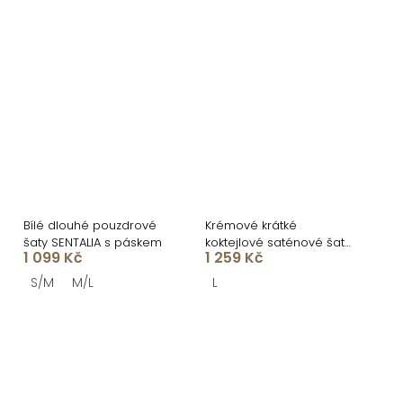
Bílé dlouhé pouzdrové
Krémové krátké
šaty SENTALIA s páskem
koktejlové saténové šaty
1 099 Kč
1 259 Kč
AMESTIA
S/M
M/L
L