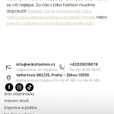
ý
se cítí nejlépe. Za nás z Erika Fashion musíme
doporučit
klasické černé společenské šaty
,
p
rafinované zelené
,
luxusně vypadající modré
nebo
i
sexy provokativní červené společenské šaty
.
s
u
Z
á
info
@
erikafashion.cz
+420216216078
p
odpovíme co nejdříve
Po-Pá: 8:00-18:00
Seifertova 982/25, Praha - Žižkov 13000
a
kamenná prodejna, Po-Pá 10-19h, So-Ne 10-18h
t
í
Stav objednávky
Vrácení zboží
Doprava a platba