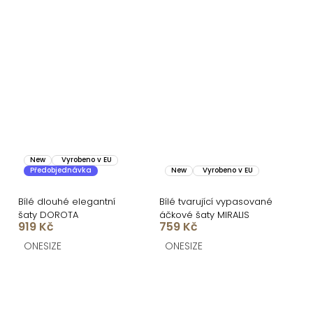
New
Vyrobeno v EU
Předobjednávka
New
Vyrobeno v EU
Bílé dlouhé elegantní
Bílé tvarující vypasované
šaty DOROTA
áčkové šaty MIRALIS
919 Kč
759 Kč
ONESIZE
ONESIZE