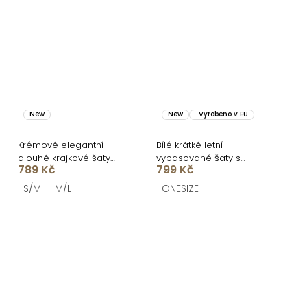
New
New
Vyrobeno v EU
Krémové elegantní
Bílé krátké letní
dlouhé krajkové šaty
vypasované šaty s
789 Kč
799 Kč
MALLONE
citrony SOLARIS
S/M
M/L
ONESIZE