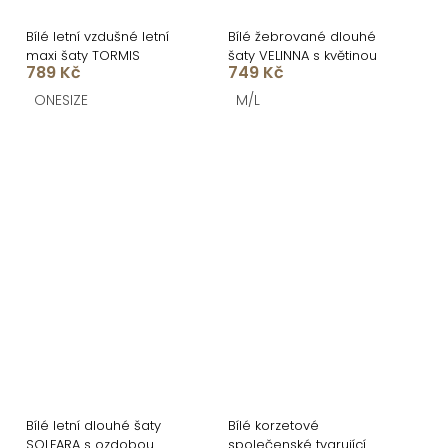
Bílé letní vzdušné letní
Bílé žebrované dlouhé
maxi šaty TORMIS
šaty VELINNA s květinou
789 Kč
749 Kč
ONESIZE
M/L
Bílé letní dlouhé šaty
Bílé korzetové
SOLFARA s ozdobou
společenské tvarující