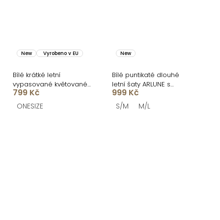
New
Vyrobeno v EU
New
Bílé krátké letní
Bílé puntikaté dlouhé
vypasované květované
letní šaty ARLUNE s
799 Kč
999 Kč
šaty SOLARIS
korzetem
ONESIZE
S/M
M/L