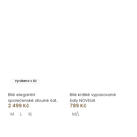
Vyrobeno v EU
Bílé elegantní
Bílé krátké vypasované
společenské dlouhé šaty
šaty NOVELIA
2 499 Kč
789 Kč
CORALYA
M
L
XL
M/L