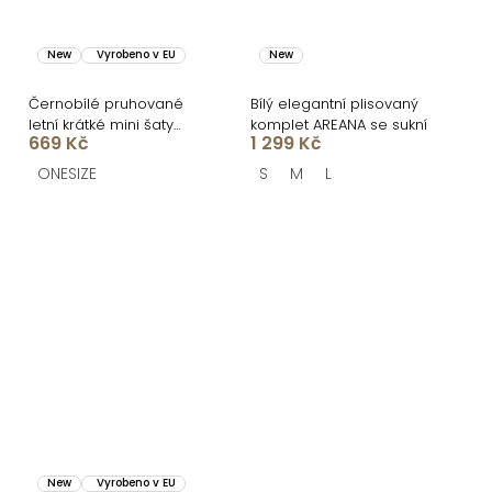
New
Vyrobeno v EU
New
Černobílé pruhované
Bílý elegantní plisovaný
letní krátké mini šaty
komplet AREANA se sukní
669 Kč
1 299 Kč
BALUNE
ONESIZE
S
M
L
New
Vyrobeno v EU