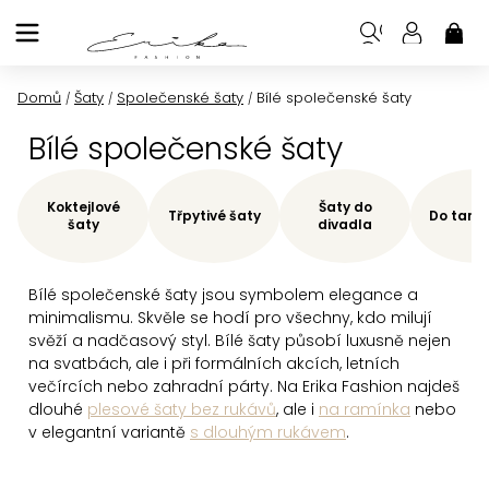
Přejít
na
NÁK
KOŠ
obsah
Domů
Šaty
Společenské šaty
Bílé společenské šaty
/
/
/
Bílé společenské šaty
Koktejlové
Šaty do
Třpytivé šaty
Do tane
šaty
divadla
Bílé společenské šaty jsou symbolem elegance a
minimalismu. Skvěle se hodí pro všechny, kdo milují
svěží a nadčasový styl. Bílé šaty působí luxusně nejen
na svatbách, ale i při formálních akcích, letních
večírcích nebo zahradní párty. Na Erika Fashion najdeš
dlouhé
plesové šaty bez rukávů
, ale i
na ramínka
nebo
v elegantní variantě
s dlouhým rukávem
.