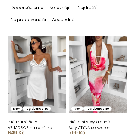
Ř
Doporučujeme
Nejlevnější
Nejdražší
a
z
Nejprodávanější
Abecedně
e
n
V
í
ý
p
p
r
i
o
s
d
p
u
r
k
o
New
Vyrobeno v EU
New
Vyrobeno v EU
t
d
ů
u
Bílé krátké šaty
Bílé letní sexy dlouhé
VELIADROS na ramínka
šaty ATYNA se vzorem
k
649 Kč
799 Kč