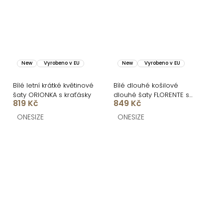
New
Vyrobeno v EU
New
Vyrobeno v EU
Bílé letní krátké květinové
Bílé dlouhé košilové
šaty ORIONKA s kraťásky
dlouhé šaty FLORENTE s
819 Kč
849 Kč
páskem
ONESIZE
ONESIZE