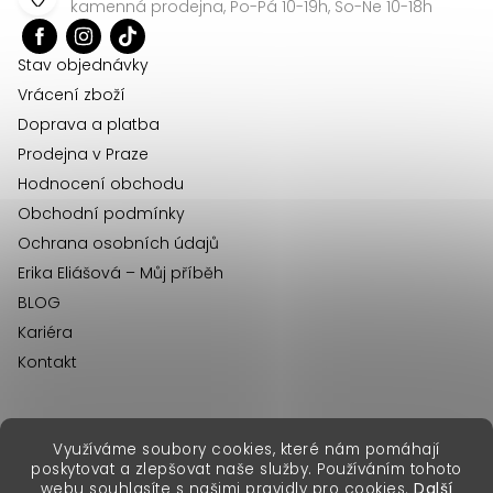
a
kamenná prodejna, Po-Pá 10-19h, So-Ne 10-18h
t
í
Stav objednávky
Vrácení zboží
Doprava a platba
Prodejna v Praze
Hodnocení obchodu
Obchodní podmínky
Ochrana osobních údajů
Erika Eliášová – Můj příběh
BLOG
Kariéra
Kontakt
Využíváme soubory cookies, které nám pomáhají
erikafashion.sk
poskytovat a zlepšovat naše služby. Používáním tohoto
Copyright 2026
Erika Fashion
. Všechna práva vyhrazena.
webu souhlasíte s našimi pravidly pro cookies.
Další