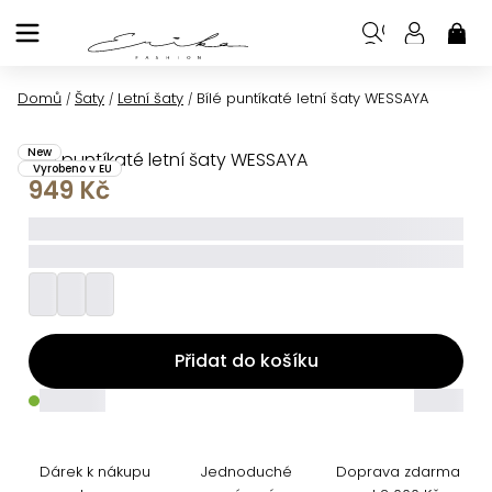
Přejít
na
NÁK
KOŠ
obsah
Domů
Šaty
Letní šaty
Bílé puntíkaté letní šaty WESSAYA
/
/
/
New
Bílé puntíkaté letní šaty WESSAYA
Vyrobeno v EU
949 Kč
_____
_________
Přidat do košíku
_____
_____
Dárek k nákupu
Jednoduché
Doprava zdarma