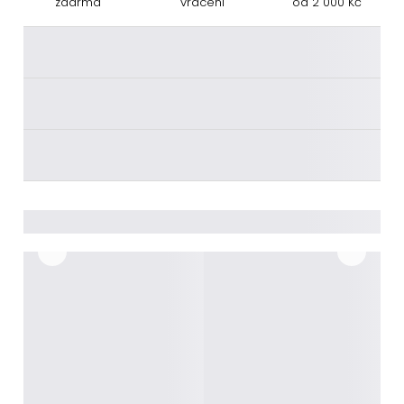
zdarma
vrácení
od 2 000 Kč
________
________
________