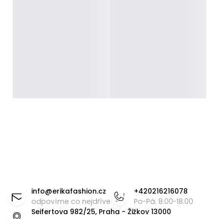
Z
á
info
@
erikafashion.cz
+420216216078
p
odpovíme co nejdříve
Po-Pá: 8:00-18:00
Seifertova 982/25, Praha - Žižkov 13000