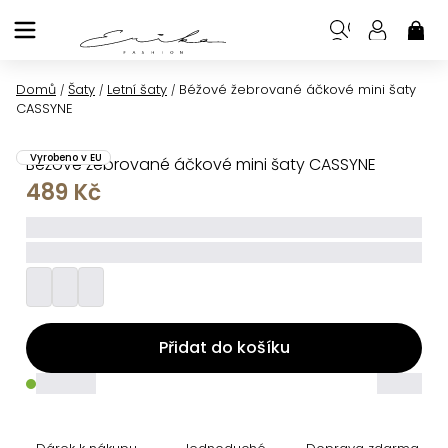
Přejít
na
NÁK
KOŠ
obsah
Domů
Šaty
Letní šaty
Béžové žebrované áčkové mini šaty
/
/
/
CASSYNE
Vyrobeno v EU
Béžové žebrované áčkové mini šaty CASSYNE
489 Kč
_____
_________
Přidat do košíku
_____
_____