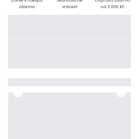
Dárek k nákupu
Jednoduché
Doprava zdarma
zdarma
vrácení
od 2 000 Kč
________
________
________