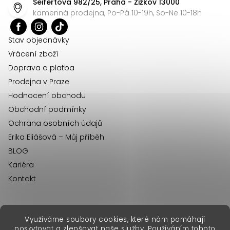
Seifertova 982/25, Praha - Žižkov 13000
a
kamenná prodejna, Po-Pá 10-19h, So-Ne 10-18h
t
í
Stav objednávky
Vrácení zboží
Doprava a platba
Prodejna v Praze
Hodnocení obchodu
Obchodní podmínky
Ochrana osobních údajů
Erika Eliášová – Můj příběh
BLOG
Kariéra
Kontakt
Využíváme soubory cookies, které nám pomáhají
erikafashion.sk
poskytovat a zlepšovat naše služby. Používáním tohoto