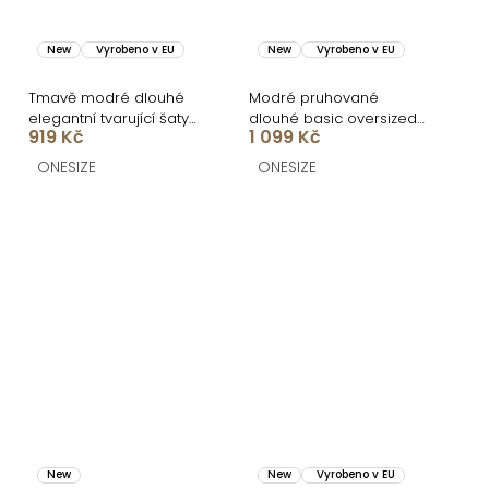
New
Vyrobeno v EU
New
Vyrobeno v EU
Tmavě modré dlouhé
Modré pruhované
elegantní tvarující šaty
dlouhé basic oversized
919 Kč
1 099 Kč
DOROTA
bavlněné košilové šaty
FLARETA
ONESIZE
ONESIZE
New
New
Vyrobeno v EU