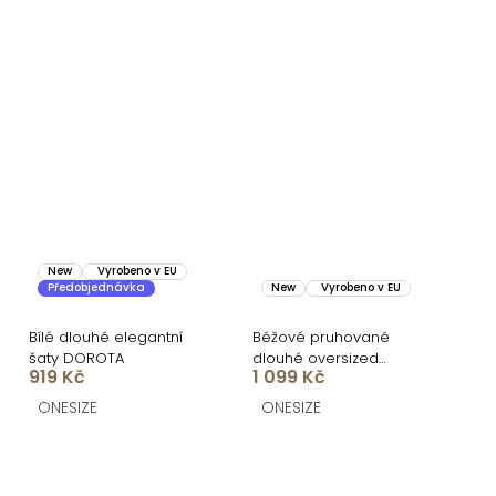
New
Vyrobeno v EU
Předobjednávka
New
Vyrobeno v EU
Bílé dlouhé elegantní
Béžové pruhované
šaty DOROTA
dlouhé oversized
919 Kč
1 099 Kč
bavlněné maxi košilové
šaty FLARETA
ONESIZE
ONESIZE