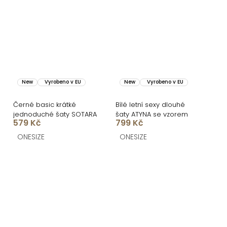
New
Vyrobeno v EU
New
Vyrobeno v EU
Černé basic krátké
Bílé letní sexy dlouhé
jednoduché šaty SOTARA
šaty ATYNA se vzorem
579 Kč
799 Kč
ONESIZE
ONESIZE