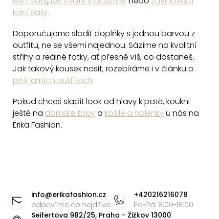
letní šaty
,
letní šaty s průstřihy
nebo
zavinovací
i
letní šaty
.
s
u
Doporučujeme sladit doplňky s jednou barvou z
outfitu, ne se všemi najednou. Sázíme na kvalitní
střihy a reálné fotky, ať přesně víš, co dostaneš.
Jak takový kousek nosit, rozebíráme i v článku o
pěti jarních outfitech
.
Pokud chceš sladit look od hlavy k patě, koukni
ještě na
dámské topy
a
košile a halenky
u nás na
Erika Fashion.
Z
á
info
@
erikafashion.cz
+420216216078
p
odpovíme co nejdříve
Po-Pá: 8:00-18:00
Seifertova 982/25, Praha - Žižkov 13000