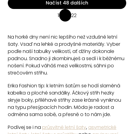
Načíst 48 dalších
O
1
22
S
v
t
l
r
á
Na horké dny není nic lepšího než vzdušné letní
á
d
šaty. Vsaď na lehké a prodyšné materiály. Vyber
n
a
podle naší tabulky velikostí, ať džíny dokonale
k
padnou. Snadno ji zkombinuješ a sedí i k běžnému
c
o
nošení. Pokud váháš mezi velikostmi, sáhni po
v
í
strečovém střihu.
á
p
n
r
Erika Fashion tip: k letním šatům se hodí slaměná
í
v
kabelka a ploché sandálky. Áčkový střih hezky
k
skryje boky, přiléhavé střihy zase krásně vyniknou
y
na typu přesýpacích hodin. Móda je radost a
v
odměna sama sobě, a přesně o to nám jde.
ý
Podívej se i na
průsvitné letní šaty
,
asymetrické
p