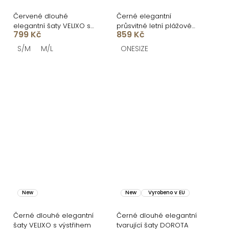
Červené dlouhé
Černé elegantní
elegantní šaty VELIXO s
průsvitné letní plážové
799 Kč
859 Kč
výstřihem
maxi šaty UMARIE s
dlouhým rukávem
S/M
M/L
ONESIZE
New
New
Vyrobeno v EU
Černé dlouhé elegantní
Černé dlouhé elegantní
šaty VELIXO s výstřihem
tvarující šaty DOROTA