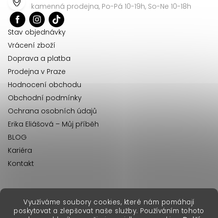
a
kamenná prodejna, Po-Pá 10-19h, So-Ne 10-18h
t
í
Stav objednávky
Vrácení zboží
Doprava a platba
Prodejna v Praze
Hodnocení obchodu
Obchodní podmínky
Ochrana osobních údajů
Erika Eliášová – Můj příběh
BLOG
Kariéra
Kontakt
Využíváme soubory cookies, které nám pomáhají
erikafashion.sk
poskytovat a zlepšovat naše služby. Používáním tohoto
Copyright 2026
Erika Fashion
. Všechna práva vyhrazena.