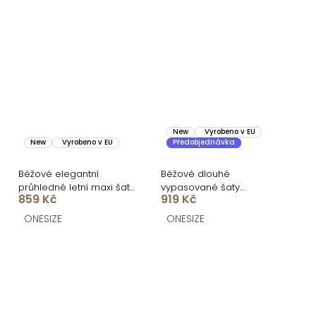
New
Vyrobeno v EU
New
Vyrobeno v EU
Předobjednávka
Béžové elegantní
Béžové dlouhé
průhledné letní maxi šaty
vypasované šaty
859 Kč
919 Kč
UMARIE s dlouhým
DOROTA na ramínka
rukávem
ONESIZE
ONESIZE