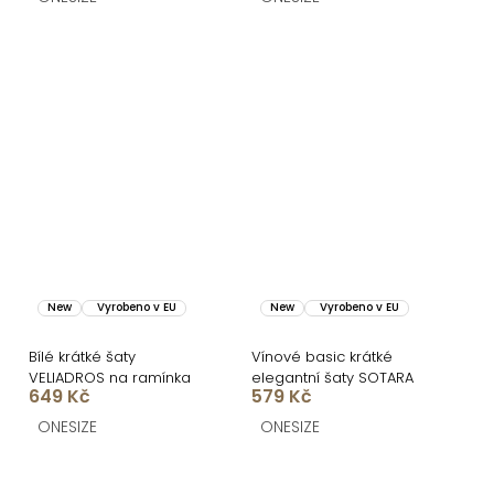
New
Vyrobeno v EU
New
Vyrobeno v EU
Bílé krátké šaty
Vínové basic krátké
VELIADROS na ramínka
elegantní šaty SOTARA
649 Kč
579 Kč
ONESIZE
ONESIZE