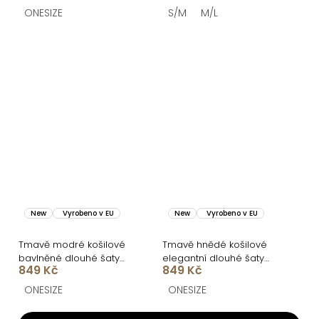
ONESIZE
S/M
M/L
New
Vyrobeno v EU
New
Vyrobeno v EU
Tmavě modré košilové
Tmavě hnědé košilové
bavlněné dlouhé šaty
elegantní dlouhé šaty
849 Kč
849 Kč
FLORENTE
FLORENTE
ONESIZE
ONESIZE