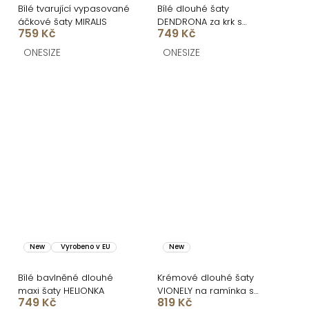
Bílé tvarující vypasované
Bílé dlouhé šaty
áčkové šaty MIRALIS
DENDRONA za krk s
759 Kč
749 Kč
výstřihem
ONESIZE
ONESIZE
New
Vyrobeno v EU
New
Bílé bavlněné dlouhé
Krémové dlouhé šaty
maxi šaty HELIONKA
VIONELY na ramínka s
749 Kč
819 Kč
černými puntíky