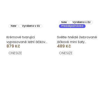
New
Vyrobeno v EU
New
Vyrobeno v EU
Předobjednávka
Krémové tvarující
Světle hnědé žebrované
vypasované letní áčkové
áčkové mini šaty
879 Kč
489 Kč
midi šaty VORTA
CASSYNE
ONESIZE
ONESIZE