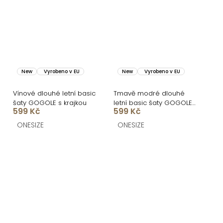
New
Vyrobeno v EU
New
Vyrobeno v EU
Vínové dlouhé letní basic
Tmavě modré dlouhé
šaty GOGOLE s krajkou
letní basic šaty GOGOLE
599 Kč
599 Kč
s krajkou
ONESIZE
ONESIZE