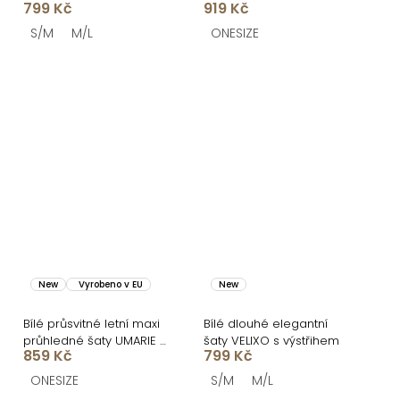
799 Kč
919 Kč
S/M
M/L
ONESIZE
New
Vyrobeno v EU
New
Bílé průsvitné letní maxi
Bílé dlouhé elegantní
průhledné šaty UMARIE s
šaty VELIXO s výstřihem
859 Kč
799 Kč
dlouhým rukávem
ONESIZE
S/M
M/L