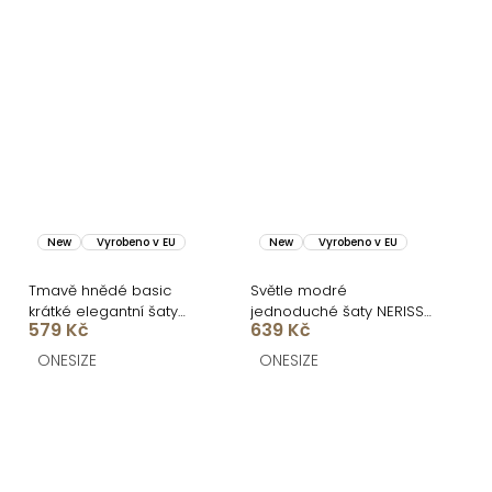
New
Vyrobeno v EU
New
Vyrobeno v EU
Tmavě hnědé basic
Světle modré
krátké elegantní šaty
jednoduché šaty NERISSA
579 Kč
639 Kč
SOTARA
s páskem
ONESIZE
ONESIZE