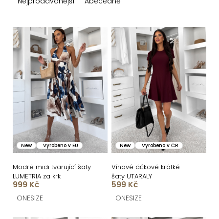
z
Nejprodávanější
Abecedně
e
n
V
í
ý
p
p
r
i
o
s
d
p
u
r
k
o
New
Vyrobeno v EU
New
Vyrobeno v ČR
t
d
ů
u
Modré midi tvarující šaty
Vínové áčkové krátké
LUMETRIA za krk
šaty UTARALY
k
999 Kč
599 Kč
t
ONESIZE
ONESIZE
ů