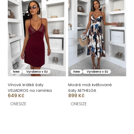
New
Vyrobeno v EU
New
Vyrobeno v EU
Vínové krátké šaty
Modré midi květované
VELIADROS na ramínka
šaty AETHELGA
649 Kč
899 Kč
ONESIZE
ONESIZE