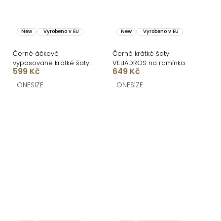
New
Vyrobeno v EU
New
Vyrobeno v EU
Černé áčkové
Černé krátké šaty
vypasované krátké šaty
VELIADROS na ramínka
599 Kč
649 Kč
UTARALY
ONESIZE
ONESIZE