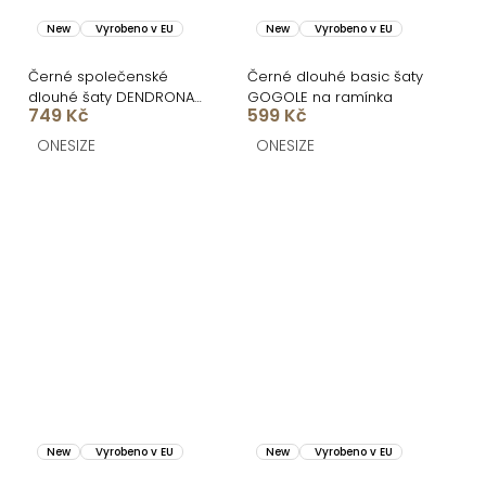
New
Vyrobeno v EU
New
Vyrobeno v EU
Černé společenské
Černé dlouhé basic šaty
dlouhé šaty DENDRONA
GOGOLE na ramínka
749 Kč
599 Kč
za krk s výstřihem
ONESIZE
ONESIZE
New
Vyrobeno v EU
New
Vyrobeno v EU