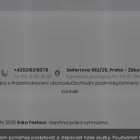
+420216216078
Seifertova 982/25, Praha - Žižko
Po-Pá: 8:00-18:00
kamenná prodejna, Po-Pá 10-19h,
jna v Praze
Hodnocení obchodu
Obchodní podmínky
Ochrana 
Kontakt
ht 2026
Erika Fashion
. Všechna práva vyhrazena.
nám pomáhají poskytovat a zlepšovat naše služby. Používáním