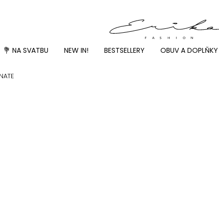
💐 NA SVATBU
NEW IN!
BESTSELLERY
OBUV A DOPLŇKY
INATE