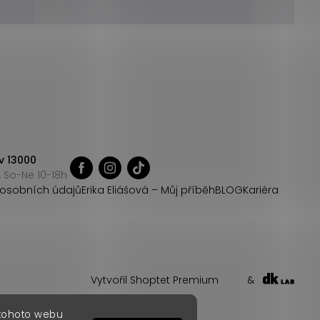
v 13000
 So-Ne 10-18h
osobních údajů
Erika Eliášová – Můj příběh
BLOG
Kariéra
Vytvořil Shoptet Premium
&
 tohoto webu