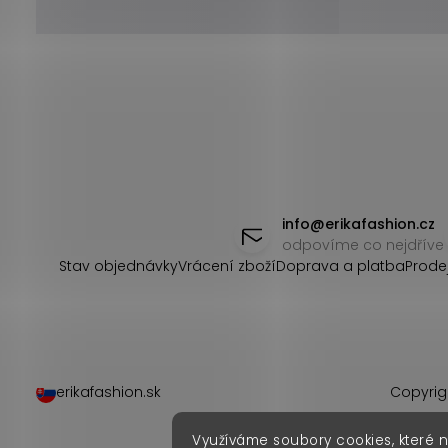
Z
á
info
@
erikafashion.cz
odpovíme co nejdříve
p
Stav objednávky
Vrácení zboží
Doprava a platba
Prode
a
t
í
erikafashion.sk
Copyrig
Využíváme soubory cookies, které 