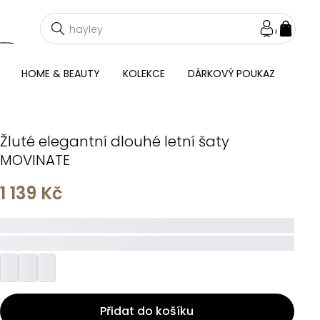
NÁKU
KOŠÍ
HOME & BEAUTY
KOLEKCE
DÁRKOVÝ POUKAZ
Žluté elegantní dlouhé letní šaty
MOVINATE
1 139 Kč
_____
_________
Přidat do košíku