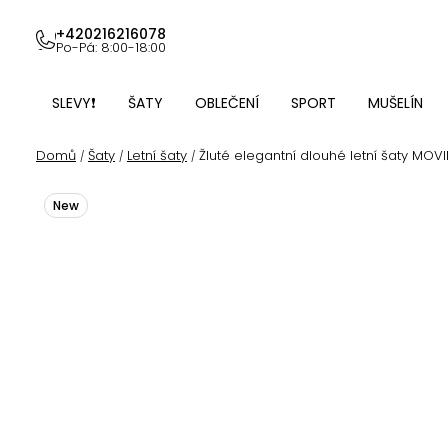
Přejít
na
+420216216078
Po-Pá: 8:00-18:00
obsah
SLEVY❗
ŠATY
OBLEČENÍ
SPORT
MUŠELÍN
Domů
Šaty
Letní šaty
Žluté elegantní dlouhé letní šaty MOV
/
/
/
New