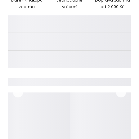
Dárek k nákupu
Jednoduché
Doprava zdarma
zdarma
vrácení
od 2 000 Kč
________
________
________