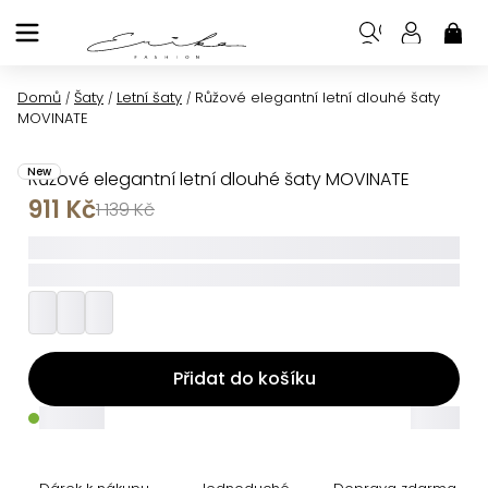
Přejít
na
NÁK
KOŠ
obsah
Domů
Šaty
Letní šaty
Růžové elegantní letní dlouhé šaty
/
/
/
MOVINATE
New
Růžové elegantní letní dlouhé šaty MOVINATE
911 Kč
1 139 Kč
_____
_________
Přidat do košíku
_____
_____