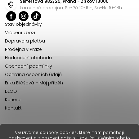
Seifertova 982/25, Praha - Žižkov 13000
a
kamenná prodejna, Po-Pá 10-19h, So-Ne 10-18h
t
í
Stav objednávky
Vrácení zboží
Doprava a platba
Prodejna v Praze
Hodnocení obchodu
Obchodní podmínky
Ochrana osobních údajů
Erika Eliášová – Můj příběh
BLOG
Kariéra
Kontakt
Využíváme soubory cookies, které nám pomáhají
erikafashion.sk
poskytovat a zlepšovat naše služby. Používáním tohoto