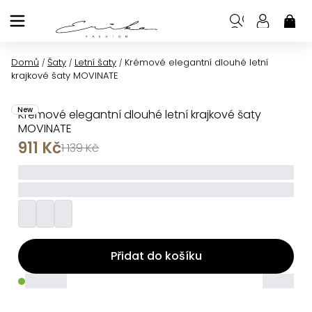
Přejít
na
NÁK
KOŠ
obsah
Domů
Šaty
Letní šaty
Krémové elegantní dlouhé letní
/
/
/
krajkové šaty MOVINATE
New
Krémové elegantní dlouhé letní krajkové šaty
MOVINATE
911 Kč
1 139 Kč
_____
_________
Přidat do košíku
_____
_____