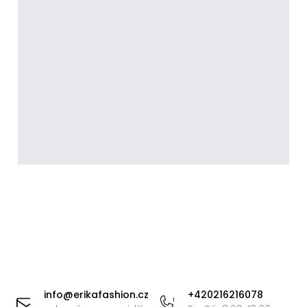
Z
á
info
@
erikafashion.cz
+420216216078