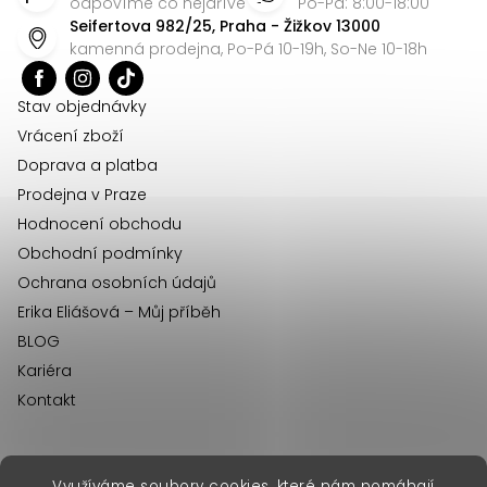
p
odpovíme co nejdříve
Po-Pá: 8:00-18:00
Seifertova 982/25, Praha - Žižkov 13000
a
kamenná prodejna, Po-Pá 10-19h, So-Ne 10-18h
t
í
Stav objednávky
Vrácení zboží
Doprava a platba
Prodejna v Praze
Hodnocení obchodu
Obchodní podmínky
Ochrana osobních údajů
Erika Eliášová – Můj příběh
BLOG
Kariéra
Kontakt
Využíváme soubory cookies, které nám pomáhají