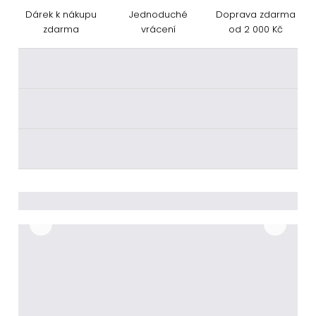
Dárek k nákupu
Jednoduché
Doprava zdarma
zdarma
vrácení
od 2 000 Kč
________
________
________