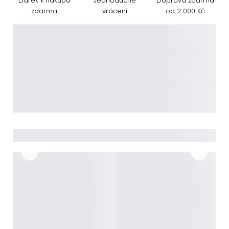
Dárek k nákupu
Jednoduché
Doprava zdarma
zdarma
vrácení
od 2 000 Kč
________
________
________