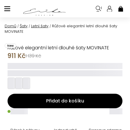
Přejít
na
NÁK
KOŠ
obsah
Domů
Šaty
Letní šaty
Růžové elegantní letní dlouhé šaty
/
/
/
MOVINATE
New
Růžové elegantní letní dlouhé šaty MOVINATE
911 Kč
1 139 Kč
_____
_________
Přidat do košíku
_____
_____