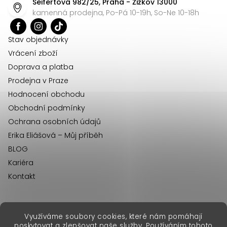
Seifertova 982/25, Praha - Žižkov 13000
a
kamenná prodejna, Po-Pá 10-19h, So-Ne 10-18h
t
í
Stav objednávky
Vrácení zboží
Doprava a platba
Prodejna v Praze
Hodnocení obchodu
Obchodní podmínky
Ochrana osobních údajů
Erika Eliášová – Můj příběh
BLOG
Kariéra
Kontakt
Využíváme soubory cookies, které nám pomáhají
erikafashion.sk
poskytovat a zlepšovat naše služby. Používáním tohoto