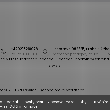
+420216216078
Seifertova 982/25, Praha - Žižko
Po-Pá: 8:00-18:00
kamenná prodejna, Po-Pá 10-19h,
jna v Praze
Hodnocení obchodu
Obchodní podmínky
Ochrana 
Kontakt
ht 2026
Erika Fashion
. Všechna práva vyhrazena.
nám pomáhají poskytovat a zlepšovat naše služby. Používáním
okies.
Další informace