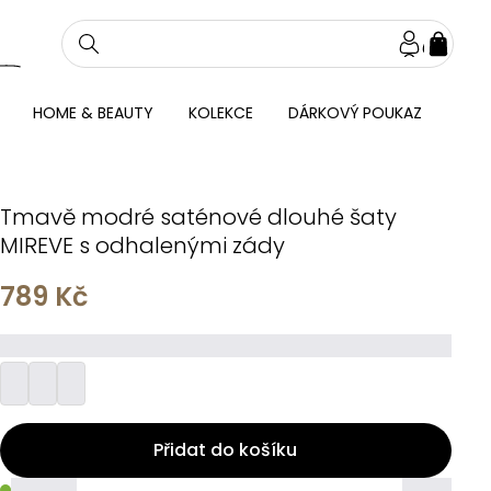
NÁKU
KOŠÍ
HOME & BEAUTY
KOLEKCE
DÁRKOVÝ POUKAZ
Tmavě modré saténové dlouhé šaty
MIREVE s odhalenými zády
789 Kč
_________
Přidat do košíku
_____
_____