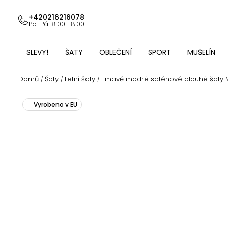
Přejít
na
+420216216078
Po-Pá: 8:00-18:00
obsah
SLEVY❗
ŠATY
OBLEČENÍ
SPORT
MUŠELÍN
Domů
Šaty
Letní šaty
Tmavě modré saténové dlouhé šaty M
/
/
/
Vyrobeno v EU