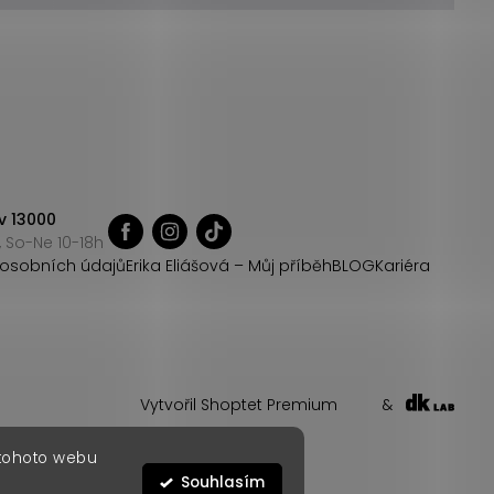
v 13000
 So-Ne 10-18h
osobních údajů
Erika Eliášová – Můj příběh
BLOG
Kariéra
Vytvořil Shoptet Premium
&
 tohoto webu
Souhlasím