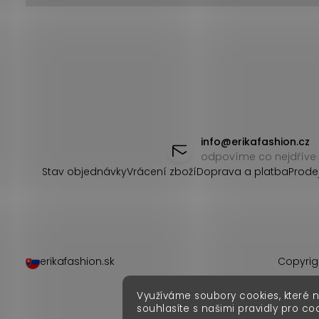
Z
á
info
@
erikafashion.cz
odpovíme co nejdříve
p
Stav objednávky
Vrácení zboží
Doprava a platba
Prode
a
t
í
erikafashion.sk
Copyrig
Využíváme soubory cookies, které 
souhlasíte s našimi pravidly pro co