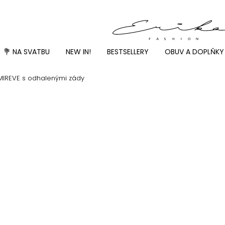
💐 NA SVATBU
NEW IN!
BESTSELLERY
OBUV A DOPLŇKY
IREVE s odhalenými zády