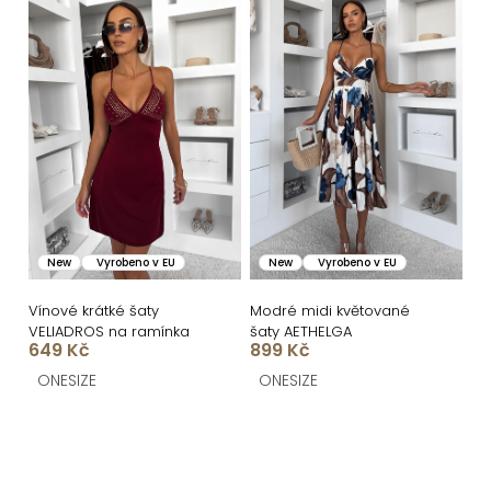
New
Vyrobeno v EU
New
Vyrobeno v EU
Vínové krátké šaty
Modré midi květované
VELIADROS na ramínka
šaty AETHELGA
649 Kč
899 Kč
ONESIZE
ONESIZE