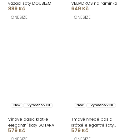
vázací šaty DOUBLEM
VELIADROS na ramínka
889 Kč
649 Kč
ONESIZE
ONESIZE
New
Vyrobeno v EU
New
Vyrobeno v EU
Vínové basic krátké
Tmavě hnědé basic
elegantní šaty SOTARA
krátké elegantní šaty
579 Kč
579 Kč
SOTARA
ONESIZE
ONESIZE