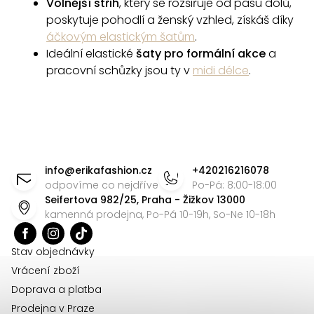
Volnější střih
, který se rozšiřuje od pasu dolů,
i
poskytuje pohodlí a ženský vzhled, získáš díky
s
áčkovým elastickým šatům
.
u
Ideální elastické
šaty pro formální akce
a
pracovní schůzky jsou ty v
midi délce
.
Z
á
info
@
erikafashion.cz
+420216216078
p
odpovíme co nejdříve
Po-Pá: 8:00-18:00
Seifertova 982/25, Praha - Žižkov 13000
a
kamenná prodejna, Po-Pá 10-19h, So-Ne 10-18h
t
í
Stav objednávky
Vrácení zboží
Doprava a platba
Prodejna v Praze