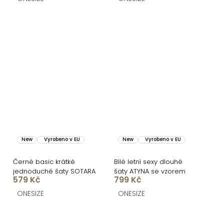
New
Vyrobeno v EU
New
Vyrobeno v EU
Černé basic krátké
Bílé letní sexy dlouhé
jednoduché šaty SOTARA
šaty ATYNA se vzorem
579 Kč
799 Kč
ONESIZE
ONESIZE