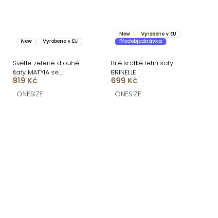
New
Vyrobeno v EU
New
Vyrobeno v EU
Předobjednávka
Světle zelené dlouhé
Bílé krátké letní šaty
šaty MATYIA se
BRINELLE
819 Kč
699 Kč
zavazováním
ONESIZE
ONESIZE