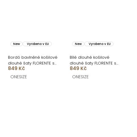
New
Vyrobeno v EU
New
Vyrobeno v EU
Bordó bavlněné košilové
Bílé dlouhé košilové
dlouhé šaty FLORENTE s
dlouhé šaty FLORENTE s
849 Kč
849 Kč
páskem
páskem
ONESIZE
ONESIZE