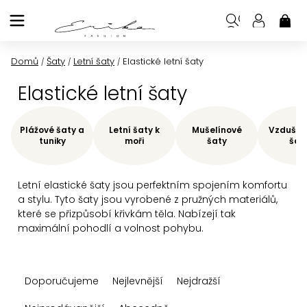
Přejít
na
NÁK
KOŠ
obsah
Domů
Šaty
Letní šaty
Elastické letní šaty
/
/
/
Elastické letní šaty
Plážové šaty a
Letní šaty k
Mušelínové
Vzdušné 
tuniky
moři
šaty
šat
Letní elastické šaty jsou perfektním spojením komfortu
a stylu. Tyto šaty jsou vyrobené z pružných materiálů,
které se přizpůsobí křivkám těla. Nabízejí tak
maximální pohodlí a volnost pohybu.
Ř
Doporučujeme
Nejlevnější
Nejdražší
a