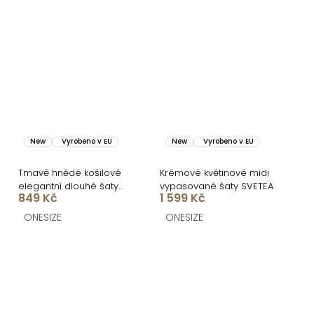
New
Vyrobeno v EU
New
Vyrobeno v EU
Tmavě hnědé košilové
Krémové květinové midi
elegantní dlouhé šaty
vypasované šaty SVETEA
849 Kč
1 599 Kč
FLORENTE
ONESIZE
ONESIZE