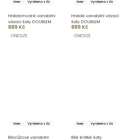
New
Vyrobeno v EU
New
Vyrobeno v EU
Hnědomodré variabilní
Hnědé variabilní vázací
vázací šaty DOUBLEM
šaty DOUBLEM
889 Kč
889 Kč
ONESIZE
ONESIZE
New
Vyrobeno v EU
New
Vyrobeno v EU
Bílorůžové variabilní
Bílé krátké šaty