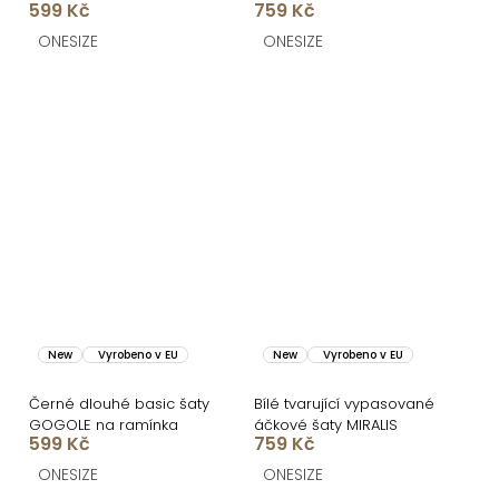
599 Kč
759 Kč
MIRALIS
ONESIZE
ONESIZE
New
Vyrobeno v EU
New
Vyrobeno v EU
Černé dlouhé basic šaty
Bílé tvarující vypasované
GOGOLE na ramínka
áčkové šaty MIRALIS
599 Kč
759 Kč
ONESIZE
ONESIZE