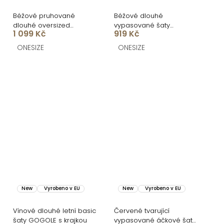
Béžové pruhované
Béžové dlouhé
dlouhé oversized
vypasované šaty
1 099 Kč
919 Kč
bavlněné maxi košilové
DOROTA na ramínka
šaty FLARETA
ONESIZE
ONESIZE
New
Vyrobeno v EU
New
Vyrobeno v EU
Vínové dlouhé letní basic
Červené tvarující
šaty GOGOLE s krajkou
vypasované áčkové šaty