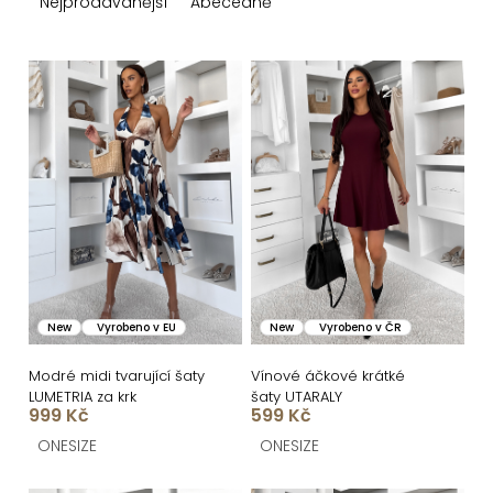
z
Nejprodávanější
Abecedně
e
n
V
í
ý
p
p
r
i
o
s
d
p
u
r
k
o
New
Vyrobeno v EU
New
Vyrobeno v ČR
t
d
ů
u
Modré midi tvarující šaty
Vínové áčkové krátké
LUMETRIA za krk
šaty UTARALY
k
999 Kč
599 Kč
t
ONESIZE
ONESIZE
ů