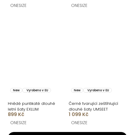
ONESIZE
ONESIZE
New
Vyrobeno v EU
New
Vyrobeno v EU
Hnědé puntikaté dlouhé
Černé tvarující zeštíhlující
letní šaty EXLUM
dlouhé šaty UMSEET
899 Kč
1 099 Kč
ONESIZE
ONESIZE