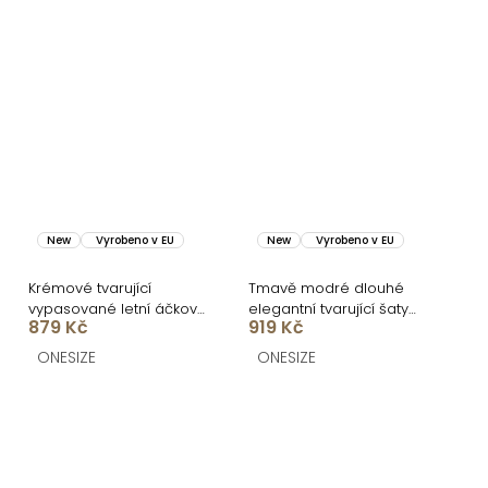
New
Vyrobeno v EU
New
Vyrobeno v EU
Krémové tvarující
Tmavě modré dlouhé
vypasované letní áčkové
elegantní tvarující šaty
879 Kč
919 Kč
midi šaty VORTA
DOROTA
ONESIZE
ONESIZE