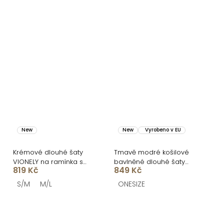
New
New
Vyrobeno v EU
Krémové dlouhé šaty
Tmavě modré košilové
VIONELY na ramínka s
bavlněné dlouhé šaty
819 Kč
849 Kč
černými puntíky
FLORENTE
S/M
M/L
ONESIZE