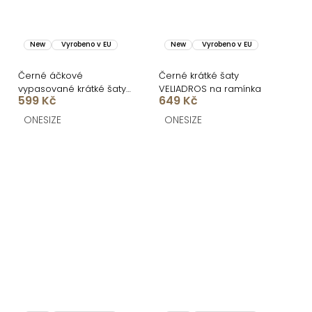
New
Vyrobeno v EU
New
Vyrobeno v EU
Černé áčkové
Černé krátké šaty
vypasované krátké šaty
VELIADROS na ramínka
599 Kč
649 Kč
UTARALY
ONESIZE
ONESIZE