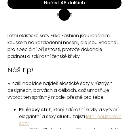
Načíst 48 dalších
O
1
11
S
v
t
l
r
á
Letní elastické šaty Erika Fashion jsou ideálním
á
d
kouskem na každodenní nošení, ale jsou vhodné i
n
a
pro speciální příležitosti, protože dokonale
k
padnou a zdůrazní ženské křivky.
c
o
v
í
Náš tip!
á
p
n
r
V naší nabídce najdeš elastické šaty v různých
í
v
designech, barvách a délkách, což umožňuje
k
vybrat ten správný model přesně pro tebe.
y
v
Přiléhavý střih
, který zdůrazní křivky a vytvoří
elegantní a sexy siluetu zajistí
letní pouzdrové
ý
šaty
.
p