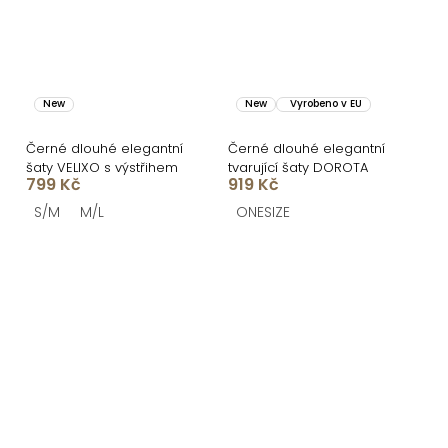
New
New
Vyrobeno v EU
Černé dlouhé elegantní
Černé dlouhé elegantní
šaty VELIXO s výstřihem
tvarující šaty DOROTA
799 Kč
919 Kč
S/M
M/L
ONESIZE