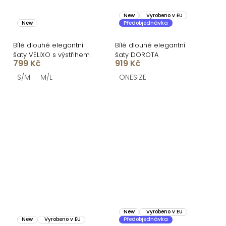
New
Vyrobeno v EU
New
Předobjednávka
Bílé dlouhé elegantní
Bílé dlouhé elegantní
šaty VELIXO s výstřihem
šaty DOROTA
799 Kč
919 Kč
S/M
M/L
ONESIZE
New
Vyrobeno v EU
New
Vyrobeno v EU
Předobjednávka