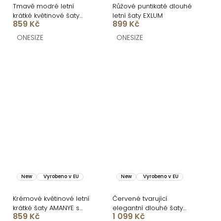
Tmavě modré letní
Růžové puntikaté dlouhé
krátké květinové šaty
letní šaty EXLUM
859 Kč
899 Kč
AMANYE s kraťásky
ONESIZE
ONESIZE
New
Vyrobeno v EU
New
Vyrobeno v EU
Krémové květinové letní
Červené tvarující
krátké šaty AMANYE s
elegantní dlouhé šaty
859 Kč
1 099 Kč
kraťásky
UMSEET