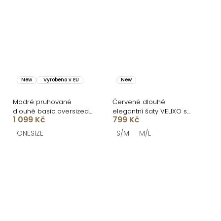
New
Vyrobeno v EU
New
Modré pruhované
Červené dlouhé
dlouhé basic oversized
elegantní šaty VELIXO s
1 099 Kč
799 Kč
bavlněné košilové šaty
výstřihem
FLARETA
ONESIZE
S/M
M/L