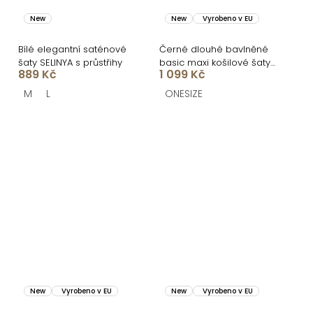
New
New
Vyrobeno v EU
Bílé elegantní saténové
Černé dlouhé bavlněné
šaty SELINYA s průstřihy
basic maxi košilové šaty
889 Kč
1 099 Kč
FLARETA
M
L
ONESIZE
New
Vyrobeno v EU
New
Vyrobeno v EU