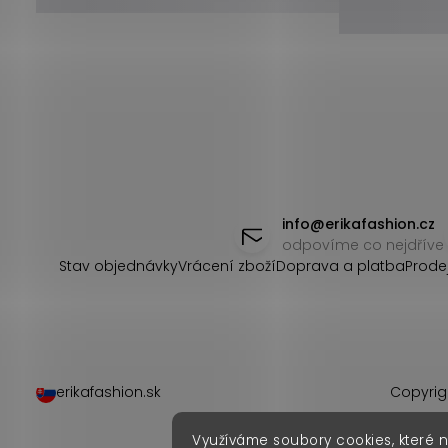
Z
á
info
@
erikafashion.cz
odpovíme co nejdříve
p
Stav objednávky
Vrácení zboží
Doprava a platba
Prode
a
t
í
erikafashion.sk
Copyrig
Využíváme soubory cookies, které 