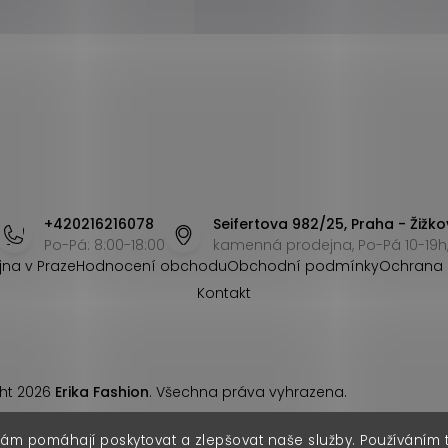
+420216216078
Seifertova 982/25, Praha - Žižko
Po-Pá: 8:00-18:00
kamenná prodejna, Po-Pá 10-19h,
jna v Praze
Hodnocení obchodu
Obchodní podmínky
Ochrana 
Kontakt
ht 2026
Erika Fashion
. Všechna práva vyhrazena.
nám pomáhají poskytovat a zlepšovat naše služby. Používáním