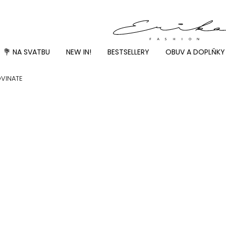
💐 NA SVATBU
NEW IN!
BESTSELLERY
OBUV A DOPLŇKY
OVINATE