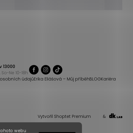
v 13000
 So-Ne 10-18h
osobních údajů
Erika Eliášová – Můj příběh
BLOG
Kariéra
Vytvořil Shoptet Premium
&
 tohoto webu