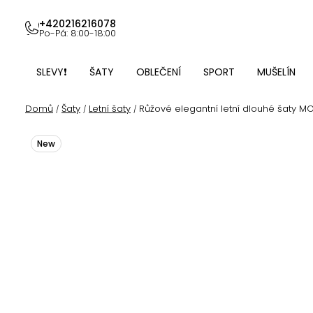
Přejít
na
+420216216078
Po-Pá: 8:00-18:00
obsah
SLEVY❗
ŠATY
OBLEČENÍ
SPORT
MUŠELÍN
Domů
Šaty
Letní šaty
Růžové elegantní letní dlouhé šaty M
/
/
/
New