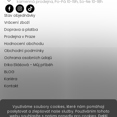
a
kamenná prodejna, Po-Pá 10-19h, So-Ne 10-18h
t
í
Stav objednávky
Vrácení zboží
Doprava a platba
Prodejna v Praze
Hodnocení obchodu
Obchodní podmínky
Ochrana osobních údajů
Erika Eliášová – Můj příběh
BLOG
Kariéra
Kontakt
Využíváme soubory cookies, které nám pomáhají
erikafashion.sk
poskytovat a zlepšovat naše služby. Používáním tohoto
Copyright 2026
Erika Fashion
. Všechna práva vyhrazena.
webu souhlasíte s našimi pravidly pro cookies.
Další