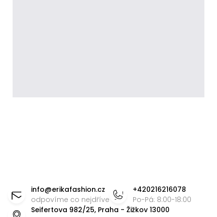
Z
á
info
@
erikafashion.cz
+420216216078
p
odpovíme co nejdříve
Po-Pá: 8:00-18:00
Seifertova 982/25, Praha - Žižkov 13000