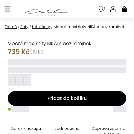
Přejít
na
NÁK
KOŠ
obsah
Domů
Šaty
Letní šaty
Modré maxi šaty NIKALA bez ramínek
/
/
/
Modré maxi šaty NIKALA bez ramínek
735 Kč
919 Kč
_____
_________
Přidat do košíku
_____
_____
Dárek k nákupu
Jednoduché
Doprava zdarma