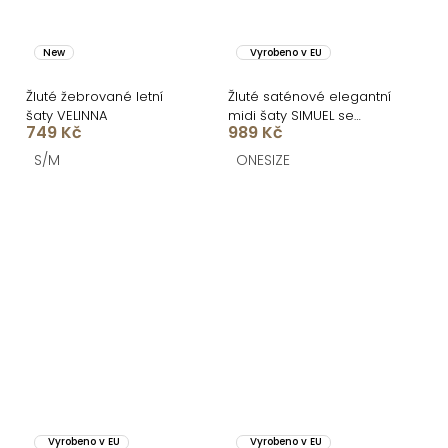
New
Vyrobeno v EU
Žluté žebrované letní
Žluté saténové elegantní
šaty VELINNA
midi šaty SIMUEL se
749 Kč
989 Kč
šněrováním
S/M
ONESIZE
Vyrobeno v EU
Vyrobeno v EU