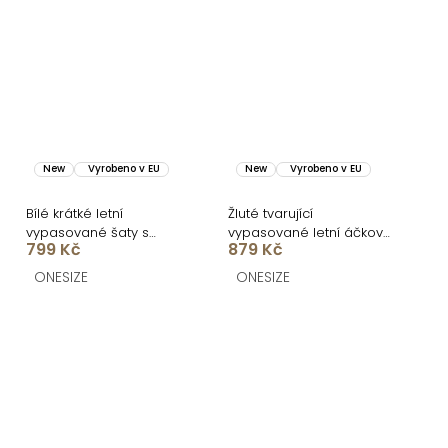
New
Vyrobeno v EU
New
Vyrobeno v EU
Bílé krátké letní
Žluté tvarující
vypasované šaty s
vypasované letní áčkové
799 Kč
879 Kč
citrony SOLARIS
midi šaty VORTA
ONESIZE
ONESIZE