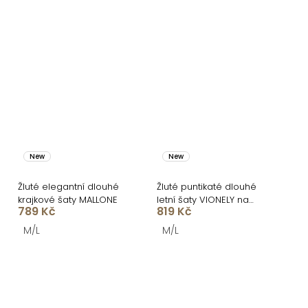
New
New
Žluté elegantní dlouhé
Žluté puntikaté dlouhé
krajkové šaty MALLONE
letní šaty VIONELY na
789 Kč
819 Kč
ramínka
M/L
M/L