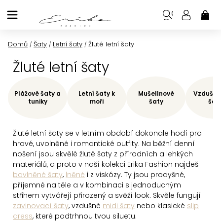
Přejít
na
NÁK
KOŠ
obsah
Domů
Šaty
Letní šaty
Žluté letní šaty
/
/
/
Žluté letní šaty
Plážové šaty a
Letní šaty k
Mušelínové
Vzdušné 
tuniky
moři
šaty
šat
Žluté letní šaty
se v letním období dokonale hodí pro
hravé, uvolněné i romantické outfity.
Na běžní denní
nošení jsou skvělé žluté šaty z přírodních a lehkých
materiálů, a proto v naší kolekci Erika Fashion najdeš
bavlněné šaty
,
lněné
i z viskózy. Ty jsou prodyšné,
příjemné na těle a v kombinaci s jednoduchým
střihem vytvářejí přirozený a svěží look. Skvěle fungují
zavinovací šaty
, vzdušné
midi šaty
nebo klasické
slip
dress
, které podtrhnou tvou siluetu.