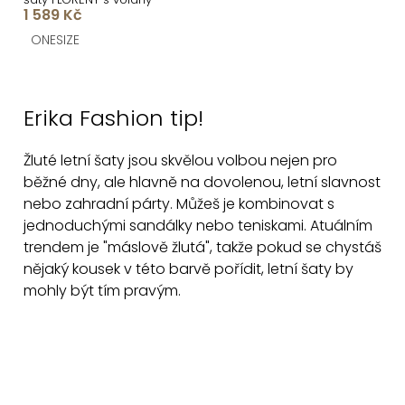
1 589 Kč
ONESIZE
O
v
Erika Fashion tip!
l
á
Žluté letní šaty jsou skvělou volbou nejen pro
d
běžné dny, ale hlavně na dovolenou, letní slavnost
a
nebo zahradní párty. Můžeš je kombinovat s
c
jednoduchými sandálky nebo teniskami. Atuálním
í
trendem je "máslově žlutá", takže pokud se chystáš
p
nějaký kousek v této barvě pořídit, letní šaty by
r
mohly být tím pravým.
v
k
y
v
Z