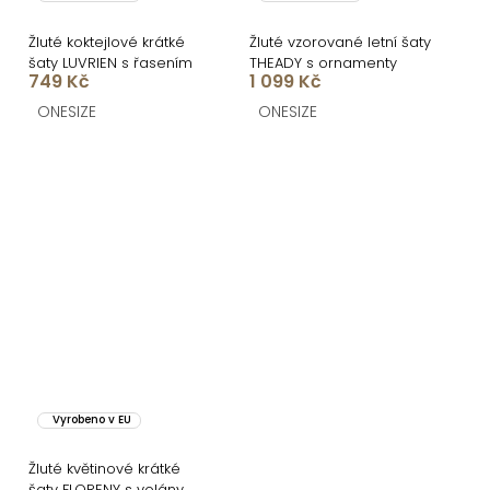
Žluté koktejlové krátké
Žluté vzorované letní šaty
šaty LUVRIEN s řasením
THEADY s ornamenty
749 Kč
1 099 Kč
ONESIZE
ONESIZE
Vyrobeno v EU
Žluté květinové krátké
šaty FLORENY s volány