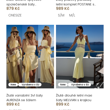
ů
u
společenské šaty
letní komplet POSTANE se
k
879 Kč
989 Kč
LERDISEL na ramínka
sukní
t
ONESIZE
S/M
M/L
ů
New
Vyrobeno v EU
New
Vyrobeno v EU
Žluté variabilní 3v1 šaty
Žluté dlouhé letní maxi
AURENZA se šálem
šaty MELVIAN s krajkou
899 Kč
899 Kč