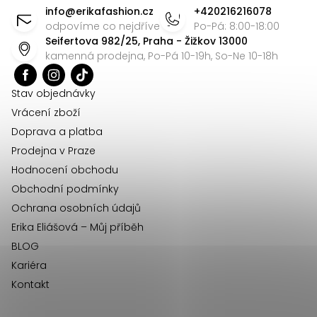
ý
á
info
@
erikafashion.cz
+420216216078
p
p
odpovíme co nejdříve
Po-Pá: 8:00-18:00
i
Seifertova 982/25, Praha - Žižkov 13000
a
s
kamenná prodejna, Po-Pá 10-19h, So-Ne 10-18h
t
u
í
Stav objednávky
Vrácení zboží
Doprava a platba
Prodejna v Praze
Hodnocení obchodu
Obchodní podmínky
Ochrana osobních údajů
Erika Eliášová – Můj příběh
BLOG
Kariéra
Kontakt