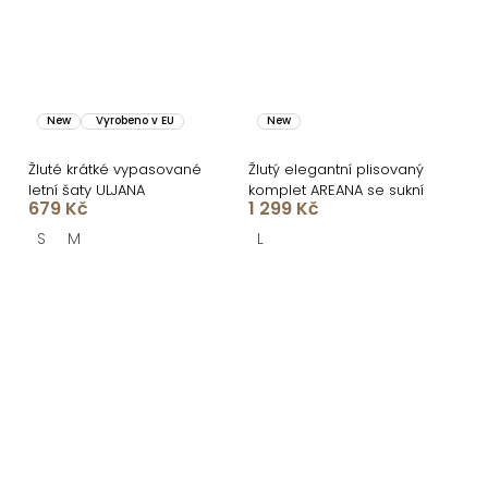
New
Vyrobeno v EU
New
Žluté krátké vypasované
Žlutý elegantní plisovaný
letní šaty ULJANA
komplet AREANA se sukní
679 Kč
1 299 Kč
S
M
L