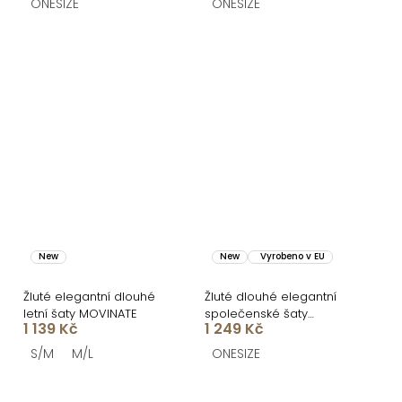
ONESIZE
ONESIZE
New
New
Vyrobeno v EU
Žluté elegantní dlouhé
Žluté dlouhé elegantní
letní šaty MOVINATE
společenské šaty
1 139 Kč
1 249 Kč
BELLARA na ramínka
S/M
M/L
ONESIZE