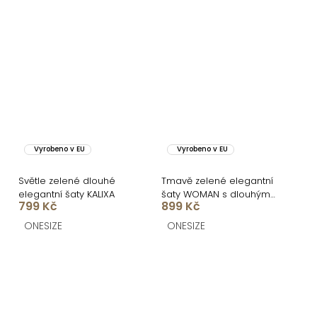
Vyrobeno v EU
Vyrobeno v EU
Světle zelené dlouhé
Tmavě zelené elegantní
elegantní šaty KALIXA
šaty WOMAN s dlouhým
799 Kč
899 Kč
rukávem
ONESIZE
ONESIZE