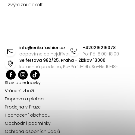
k
zvýrazní dekolt.
y
v
ý
p
Z
i
á
info
@
erikafashion.cz
+420216216078
s
p
odpovíme co nejdříve
Po-Pá: 8:00-18:00
u
Seifertova 982/25, Praha - Žižkov 13000
a
kamenná prodejna, Po-Pá 10-19h, So-Ne 10-18h
t
í
Stav objednávky
Vrácení zboží
Doprava a platba
Prodejna v Praze
Hodnocení obchodu
Obchodní podmínky
Ochrana osobních údajů