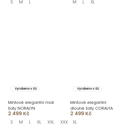
S
M
L
M
L
XL
Vyrobeno v EU
Vyrobeno v EU
Mintové elegantní midi
Mintové elegantní
šaty NORALYN
dlouhé šaty CORALYA
2 499 Kč
2 499 Kč
S
M
L
XL
XXL
XXXL
XL