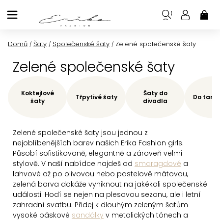
Přejít
na
NÁK
KOŠ
obsah
Domů
Šaty
Společenské šaty
Zelené společenské šaty
/
/
/
Zelené společenské šaty
Koktejlové
Šaty do
Třpytivé šaty
Do tane
šaty
divadla
Zelené společenské šaty jsou jednou z
nejoblíbenějších barev našich Erika Fashion girls.
Působí sofistikovaně, elegantně a zároveň velmi
stylově. V naší nabídce najdeš od
smaragdové
a
lahvové až po olivovou nebo pastelově mátovou,
zelená barva dokáže vyniknout na jakékoli společenské
události. Hodí se nejen na plesovou sezonu, ale i letní
zahradní svatbu. Přidej k dlouhým zeleným šatům
vysoké páskové
sandálky
v metalických tónech a