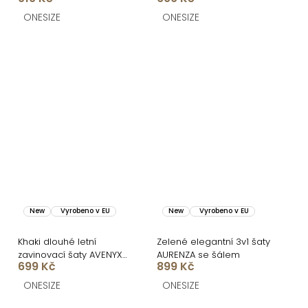
ONESIZE
ONESIZE
New
Vyrobeno v EU
New
Vyrobeno v EU
Khaki dlouhé letní
Zelené elegantní 3v1 šaty
zavinovací šaty AVENYXA
AURENZA se šálem
699 Kč
899 Kč
s páskem
ONESIZE
ONESIZE