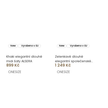
New
Vyrobeno v EU
New
Vyrobeno v EU
Khaki elegantní dlouhé
Zelenkavé dlouhé
midi šaty ALSERA
elegantní společenské
899 Kč
1 249 Kč
šaty BELLARA na ramínka
ONESIZE
ONESIZE