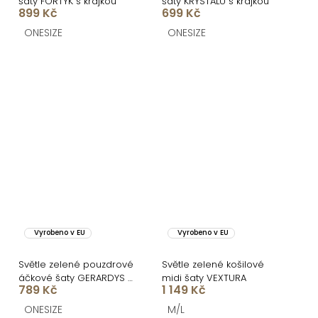
šaty FORTYK s krajkou
šaty KRYSTALU s krajkou
899 Kč
699 Kč
ONESIZE
ONESIZE
Vyrobeno v EU
Vyrobeno v EU
Světle zelené pouzdrové
Světle zelené košilové
áčkové šaty GERARDYS s
midi šaty VEXTURA
789 Kč
1 149 Kč
páskem
ONESIZE
M/L