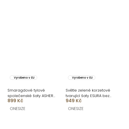
Vyrobeno v EU
Vyrobeno v EU
Smaragdové tylové
Světle zelené korzetové
společenské šaty ASHER
tvarující šaty ESLIRA bez
899 Kč
949 Kč
s dlouhým rukávem
ramínek
ONESIZE
ONESIZE