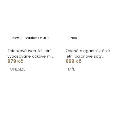
New
Vyrobeno v EU
New
Zelenkavé tvarující letní
Zelené elegantní krátké
vypasované áčkové midi
letní balonové šaty
879 Kč
899 Kč
šaty VORTA
LEONYA
ONESIZE
M/L