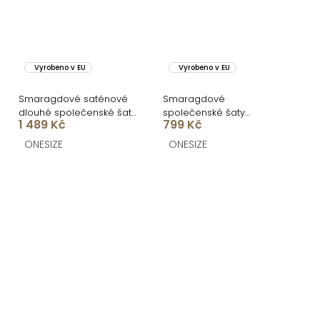
Vyrobeno v EU
Vyrobeno v EU
Smaragdové saténové
Smaragdové
dlouhé společenské šaty
společenské šaty
1 489 Kč
799 Kč
LUNOREX
VELMORO s body
ONESIZE
ONESIZE