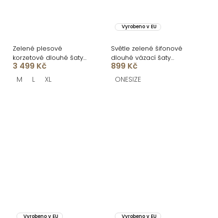
Vyrobeno v EU
Zelené plesové
Světle zelené šifonové
korzetové dlouhé šaty
dlouhé vázací šaty
3 499 Kč
899 Kč
CELYNDRA s vlečkou
VIONELA
M
L
XL
ONESIZE
Vyrobeno v EU
Vyrobeno v EU