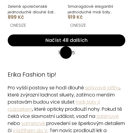
Zelené společenské
Smaragdové elegantní
jednoduché dlouhé šaty
jednoduché midi šaty
899 Kč
919 Kč
JUNADIE
OMNIS
ONESIZE
ONESIZE
Načíst 48 dalších
O
1
5
S
v
t
l
r
á
Erika Fashion tip!
á
d
n
Pro vyšší postavy se hodí dlouhé
splývavé střihy
,
a
k
které zvýrazní ladnost siluety, zatímco menším
c
o
postavám budou více slušet
midi šaty s
v
í
rozparkem
, které opticky prodlouží nohy. Pokud tě
á
p
čeká více slavnostní událost, vsaď na
saténové
n
r
nebo
sametové
provedení se šperkovým detailem
í
v
či
výstřihem do V
. Ten navíc prodlouží krk a