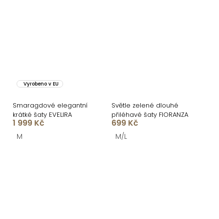
Vyrobeno v EU
Smaragdové elegantní
Světle zelené dlouhé
krátké šaty EVELIRA
přiléhavé šaty FIORANZA
1 999 Kč
699 Kč
M
M/L