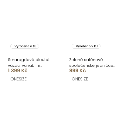
Vyrobeno v EU
Vyrobeno v EU
Smaragdové dlouhé
Zelené saténové
vázací variabilní
společenské jedničce
1 399 Kč
899 Kč
společenské šaty
šaty EZMIRA
CUPAUCA
ONESIZE
ONESIZE