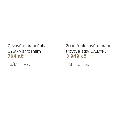
Olivové dlouhé šaty
Zelené plesové dlouhé
CYLARA s třásněmi
třpytivé šaty GALDYNE
764 Kč
3 949 Kč
S/M
M/L
M
L
XL