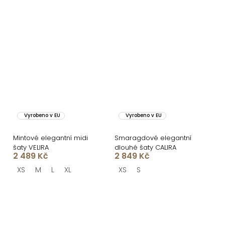
Vyrobeno v EU
Vyrobeno v EU
Mintové elegantní midi
Smaragdové elegantní
šaty VELIRA
dlouhé šaty CALIRA
2 489 Kč
2 849 Kč
XS
M
L
XL
XS
S