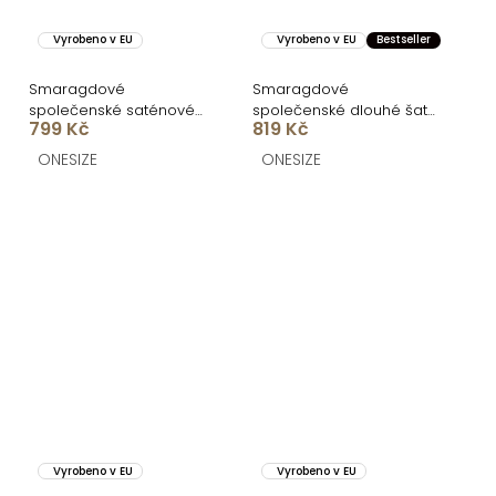
Vyrobeno v EU
Vyrobeno v EU
Bestseller
Smaragdové
Smaragdové
společenské saténové
společenské dlouhé šaty
799 Kč
819 Kč
dlouhé šaty CARMIYA
LETERA s řasením
ONESIZE
ONESIZE
Vyrobeno v EU
Vyrobeno v EU