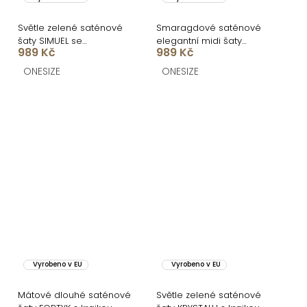
Světle zelené saténové
Smaragdové saténové
šaty SIMUEL se
elegantní midi šaty
989 Kč
989 Kč
šněrováním
SIMUEL se šněrováním
ONESIZE
ONESIZE
Vyrobeno v EU
Vyrobeno v EU
Mátové dlouhé saténové
Světle zelené saténové