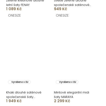
Zelené květinové dlouhé
Světle zelené dlouhé
letní šaty FENAY
společenské saténové
1 089 Kč
949 Kč
šaty ARANKA na ramínka
ONESIZE
ONESIZE
Vyrobeno v EU
Vyrobeno v EU
Khaki dlouhé saténové
Mintové elegantní midi
společenské šaty
šaty MARAYA
1 949 Kč
2 299 Kč
CELLINES