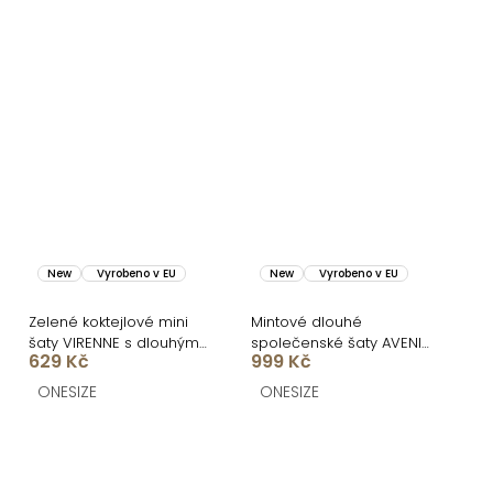
New
Vyrobeno v EU
New
Vyrobeno v EU
Zelené koktejlové mini
Mintové dlouhé
šaty VIRENNE s dlouhým
společenské šaty AVENIA
629 Kč
999 Kč
rukávem
na ramínka
ONESIZE
ONESIZE