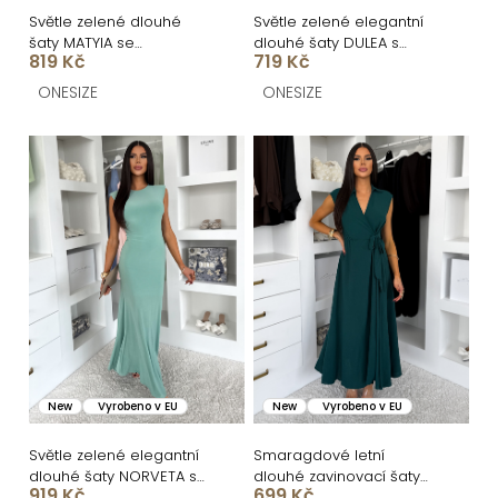
ů
u
Světle zelené dlouhé
Světle zelené elegantní
šaty MATYIA se
dlouhé šaty DULEA s
k
819 Kč
719 Kč
zavazováním
výstřihem
t
ONESIZE
ONESIZE
ů
New
Vyrobeno v EU
New
Vyrobeno v EU
Světle zelené elegantní
Smaragdové letní
dlouhé šaty NORVETA s
dlouhé zavinovací šaty
919 Kč
699 Kč
odhalenými zády
AVENYXA s páskem