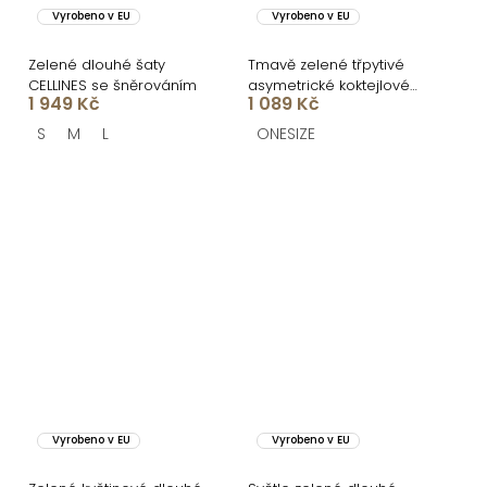
Vyrobeno v EU
Vyrobeno v EU
Zelené dlouhé šaty
Tmavě zelené třpytivé
CELLINES se šněrováním
asymetrické koktejlové
1 949 Kč
1 089 Kč
šaty OTYLDA
S
M
L
ONESIZE
Vyrobeno v EU
Vyrobeno v EU