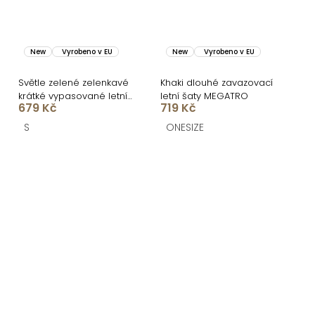
New
Vyrobeno v EU
New
Vyrobeno v EU
Světle zelené zelenkavé
Khaki dlouhé zavazovací
krátké vypasované letní
letní šaty MEGATRO
679 Kč
719 Kč
šaty ULJANA
S
ONESIZE