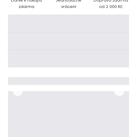
Dárek k nákupu
Jednoduché
Doprava zdarma
zdarma
vrácení
od 2 000 Kč
________
________
________