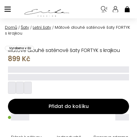
Přejít
na
NÁK
KOŠ
obsah
Domů
Šaty
Letní šaty
Mátové dlouhé saténové šaty FORTYK
/
/
/
s krajkou
Vyrobeno v EU
Mátové dlouhé saténové šaty FORTYK s krajkou
899 Kč
_____
_________
Přidat do košíku
_____
_____