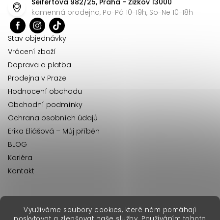
Seifertova 982/25, Praha - Žižkov 13000
a
kamenná prodejna, Po-Pá 10-19h, So-Ne 10-18h
t
í
Stav objednávky
Vrácení zboží
Doprava a platba
Prodejna v Praze
Hodnocení obchodu
Obchodní podmínky
Ochrana osobních údajů
Erika Eliášová – Můj příběh
BLOG
Kariéra
Kontakt
Využíváme soubory cookies, které nám pomáhají
erikafashion.sk
poskytovat a zlepšovat naše služby. Používáním tohoto