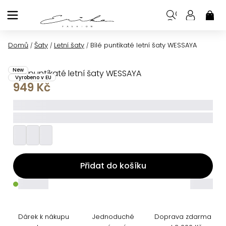
Přejít
na
NÁK
KOŠ
obsah
Domů
Šaty
Letní šaty
Bílé puntíkaté letní šaty WESSAYA
/
/
/
New
Bílé puntíkaté letní šaty WESSAYA
Vyrobeno v EU
949 Kč
_____
_________
Přidat do košíku
_____
_____
Dárek k nákupu
Jednoduché
Doprava zdarma