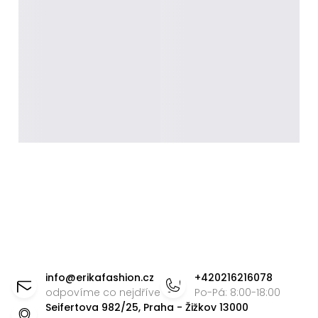
Z
á
info
@
erikafashion.cz
+420216216078
p
odpovíme co nejdříve
Po-Pá: 8:00-18:00
Seifertova 982/25, Praha - Žižkov 13000