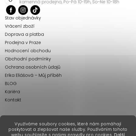
a
kamenná prodejna, Po-Pá 10-19h, So-Ne 10-18h
t
í
Stav objednávky
Vrácení zboží
Doprava a platba
Prodejna v Praze
Hodnocení obchodu
Obchodní podmínky
Ochrana osobních údajů
Erika Eliášová – Můj příběh
BLOG
Kariéra
Kontakt
Využíváme soubory cookies, které nám pomáhají
erikafashion.sk
poskytovat a zlepšovat naše služby. Používáním tohoto
Copyright 2026
Erika Fashion
. Všechna práva vyhrazena.
webu souhlasíte s našimi pravidly pro cookies.
Další