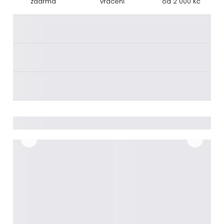
zdarma
vrácení
od 2 000 Kč
________
________
________