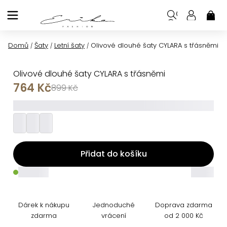
Přejít
na
NÁK
KOŠ
obsah
Domů
Šaty
Letní šaty
Olivové dlouhé šaty CYLARA s třásněmi
/
/
/
Olivové dlouhé šaty CYLARA s třásněmi
764 Kč
899 Kč
_________
Přidat do košíku
_____
_____
Dárek k nákupu
Jednoduché
Doprava zdarma
zdarma
vrácení
od 2 000 Kč