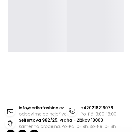
Z
á
info
@
erikafashion.cz
+420216216078
p
odpovíme co nejdříve
Po-Pá: 8:00-18:00
Seifertova 982/25, Praha - Žižkov 13000
a
kamenná prodejna, Po-Pá 10-19h, So-Ne 10-18h