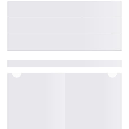
________
________
________