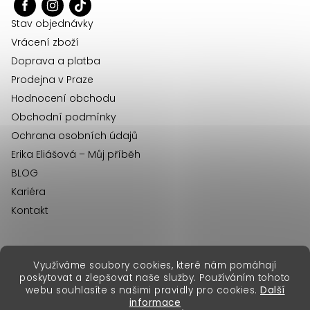
t
í
Stav objednávky
Vrácení zboží
Doprava a platba
Prodejna v Praze
Hodnocení obchodu
Obchodní podmínky
Ochrana osobních údajů
Erika Eliášová – Můj příběh
BLOG
Kariéra
Kontakt
Využíváme soubory cookies, které nám pomáhají
erikafashion.sk
poskytovat a zlepšovat naše služby. Používáním tohoto
Copyright 2026
Erika Fashion
. Všechna práva vyhrazena.
webu souhlasíte s našimi pravidly pro cookies.
Další
Vytvořil Shoptet Premium
&
informace