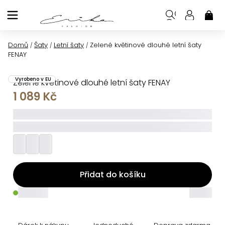
Přejít
na
NÁK
KOŠ
obsah
Domů
Šaty
Letní šaty
Zelené květinové dlouhé letní šaty
/
/
/
FENAY
Vyrobeno v EU
Zelené květinové dlouhé letní šaty FENAY
1 089 Kč
_____
_________
Přidat do košíku
_____
_____