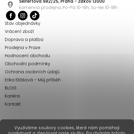
Seifertova 982/25, Praha - Žižkov 13000
a
kamenná prodejna, Po-Pá 10-19h, So-Ne 10-18h
t
í
Stav objednávky
Vrácení zboží
Doprava a platba
Prodejna v Praze
Hodnocení obchodu
Obchodní podmínky
Ochrana osobních údajů
Erika Eliášová – Můj příběh
BLOG
Kariéra
Kontakt
Využíváme soubory cookies, které nám pomáhají
erikafashion.sk
poskytovat a zlepšovat naše služby. Používáním tohoto