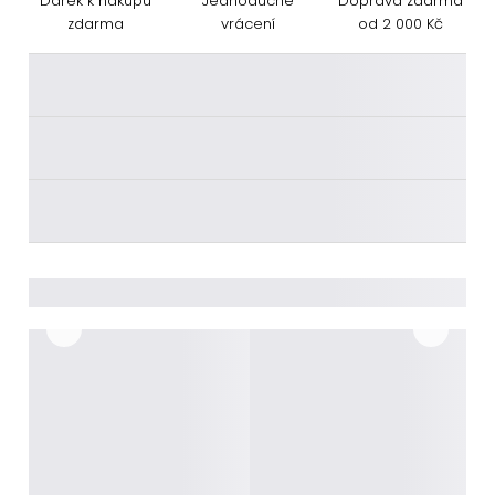
Dárek k nákupu
Jednoduché
Doprava zdarma
zdarma
vrácení
od 2 000 Kč
________
________
________